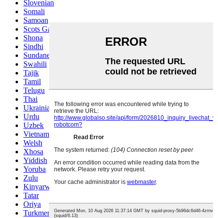
Slovenian
Somali
Samoan
Scots Gaelic
Shona
Sindhi
Sundanese
Swahili
Tajik
Tamil
Telugu
Thai
Ukrainian
Urdu
Uzbek
Vietnamese
Welsh
Xhosa
Yiddish
Yoruba
Zulu
Kinyarwanda
Tatar
Oriya
Turkmen