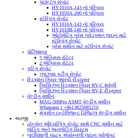
પેઇન્ટિંગ રોબોટ
HY1010A-143 નો પરિચય
HY1050A-200 નો પરિચય
સ્ટેમ્પિંગ રોબોટ
HY1010A-143 નો પરિચય
HY1010B-140 નો પરિચય
ઓટોમેટિક પ્રેસ પ્રોડક્શન લાઇન માટે
સ્ટેમ્પિંગ રોબોટ
પ્રેસ મશીન માટે સ્ટેમ્પિંગ રોબોટ
પોઝિશનર
૧ એક્સિસ રોટેટર
2 એક્સિસ રોટેટર
કટિંગ રોબોટ
પ્લાઝ્મા કટીંગ રોબોટ
રિડક્શન ગિયર આરવી રીડ્યુસર
પ્રિસિઝન રિડક્શન ગિયર RV-C શ્રેણી
પ્રિસિઝન રિડક્શન ગિયર RV-E રીડ્યુસર
વેલ્ડીંગ મશીન
MAG-500Pro ASMT વેલ્ડીંગ મશીન
Whatsapp：+8613825085210
મેગમીત ઇન્ટેલિજન્ટ ડિજિટલ વેલ્ડીંગ મશીન
અરજી
હોન્યેન ઔદ્યોગિક રોબોટ સાથે CNC મશીન માટે
લોડિંગ અને અનલોડિંગ સિસ્ટમ
બુદ્ધિશાળી ચાહક એસેમ્બલી લાઇન પ્રોજેક્ટ