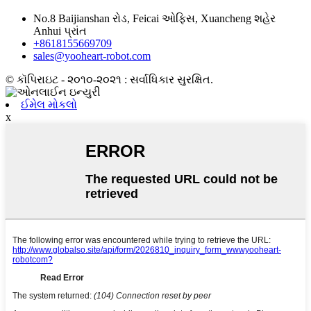
No.8 Baijianshan રોડ, Feicai ઓફિસ, Xuancheng શહેર
Anhui પ્રાંત
+8618155669709
sales@yooheart-robot.com
© કૉપિરાઇટ - ૨૦૧૦-૨૦૨૧ : સર્વાધિકાર સુરક્ષિત.
ઈમેલ મોકલો
x