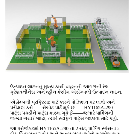
ઉત્પાદન લાઇનનું મુખ્ય કાર્ય: વાહનની આગળની રેલ
ક્રેશવર્થીનેસ અને વ્હીલ કેસીંગ એસેમ્બલી ઉત્પાદન લાઇન.
એસેમ્બલી પ્રક્રિયા: પાર્ટ કારને પોઝિશન પર લાવો અને
પરીક્ષણ કરો——રોબોટ પાર્ટ મૂકે છે——HY1165A-290
પાર્ટ્સ પકડીને પાર્ટ્સ કારમાં મૂકે છે——જ્યારે પાર્કિંગની
જગ્યા ભરાઈ જાય, ત્યારે સ્ટાફને પાર્ટ્સ બદલવા માટે કહો.
આ પ્રોજેક્ટમાં HY1165A-290 ના 2 સેટ, પાર્કિંગ સ્પેસના 2
સેટ, ગ્રિપ્સના 2 સેટ અને અન્ય સંસ્થાઓનો સમાવેશ થાય