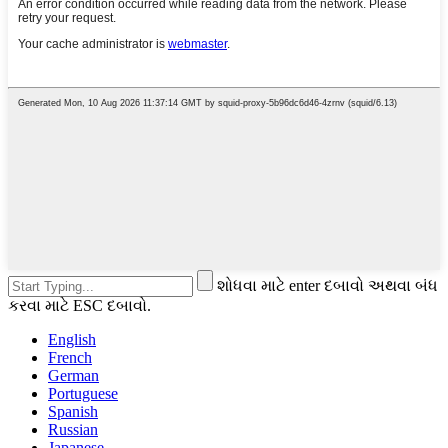
શોધવા માટે enter દબાવો અથવા બંધ
કરવા માટે ESC દબાવો.
English
French
German
Portuguese
Spanish
Russian
Japanese