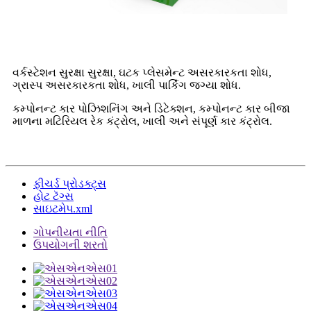
વર્કસ્ટેશન સુરક્ષા સુરક્ષા, ઘટક પ્લેસમેન્ટ અસરકારકતા શોધ,
ગ્રાસ્પ અસરકારકતા શોધ, ખાલી પાર્કિંગ જગ્યા શોધ.
કમ્પોનન્ટ કાર પોઝિશનિંગ અને ડિટેક્શન, કમ્પોનન્ટ કાર બીજા
માળના મટિરિયલ રેક કંટ્રોલ, ખાલી અને સંપૂર્ણ કાર કંટ્રોલ.
ફીચર્ડ પ્રોડક્ટ્સ
હોટ ટૅગ્સ
સાઇટમેપ.xml
ગોપનીયતા નીતિ
ઉપયોગની શરતો