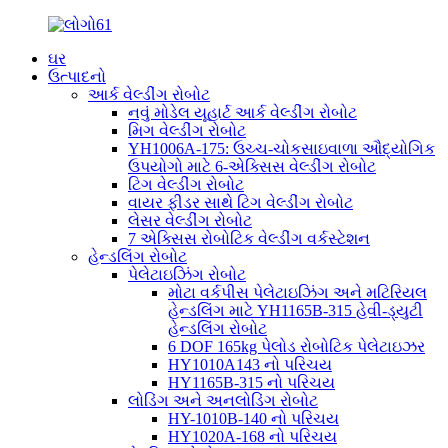
ઘર
ઉત્પાદનો
આર્ક વેલ્ડીંગ રોબોટ
નવું મોડેલ યૂહાર્ટ આર્ક વેલ્ડીંગ રોબોટ
મિગ વેલ્ડીંગ રોબોટ
YH1006A-175: ઉચ્ચ-ચોકસાઇવાળા ઔદ્યોગિક
ઉપયોગો માટે 6-એક્સિસ વેલ્ડીંગ રોબોટ
ટિગ વેલ્ડીંગ રોબોટ
વાયર ફીડર સાથે ટિગ વેલ્ડીંગ રોબોટ
લેસર વેલ્ડીંગ રોબોટ
7 એક્સિસ રોબોટિક વેલ્ડીંગ વર્કસ્ટેશન
હેન્ડલિંગ રોબોટ
પેલેટાઇઝિંગ રોબોટ
મોટા વર્કપીસ પેલેટાઇઝિંગ અને મટિરિયલ
હેન્ડલિંગ માટે YH1165B-315 હેવી-ડ્યુટી
હેન્ડલિંગ રોબોટ
6 DOF 165kg પેલોડ રોબોટિક પેલેટાઇઝર
HY1010A143 નો પરિચય
HY1165B-315 નો પરિચય
લોડિંગ અને અનલોડિંગ રોબોટ
HY-1010B-140 નો પરિચય
HY1020A-168 નો પરિચય