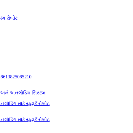
િંગ રોબોટ
+8613825085210
ગ અને અનલોડિંગ સિસ્ટમ
લોડિંગ માટે યૂહાર્ટ રોબોટ
લોડિંગ માટે યૂહાર્ટ રોબોટ