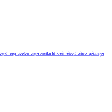
ફથી ખૂબ પ્રશંસા. મફત તાલીમ વિડિઓ. એન્ટ્રી-લેવલ પ્રોડક્ટ્સ