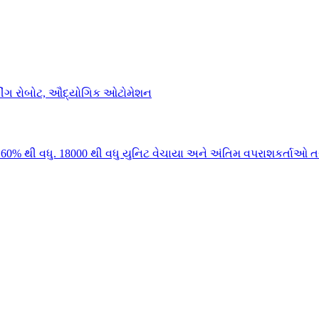
0% થી વધુ. 18000 થી વધુ યુનિટ વેચાયા અને અંતિમ વપરાશકર્તાઓ તર