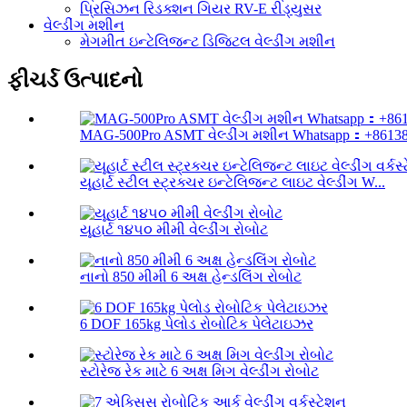
પ્રિસિઝન રિડક્શન ગિયર RV-E રીડ્યુસર
વેલ્ડીંગ મશીન
મેગમીત ઇન્ટેલિજન્ટ ડિજિટલ વેલ્ડીંગ મશીન
ફીચર્ડ ઉત્પાદનો
MAG-500Pro ASMT વેલ્ડીંગ મશીન Whatsapp：+861382
યૂહાર્ટ સ્ટીલ સ્ટ્રક્ચર ઇન્ટેલિજન્ટ લાઇટ વેલ્ડીંગ W...
યૂહાર્ટ ૧૪૫૦ મીમી વેલ્ડીંગ રોબોટ
નાનો 850 મીમી 6 અક્ષ હેન્ડલિંગ રોબોટ
6 DOF 165kg પેલોડ રોબોટિક પેલેટાઇઝર
સ્ટોરેજ રેક માટે 6 અક્ષ મિગ વેલ્ડીંગ રોબોટ