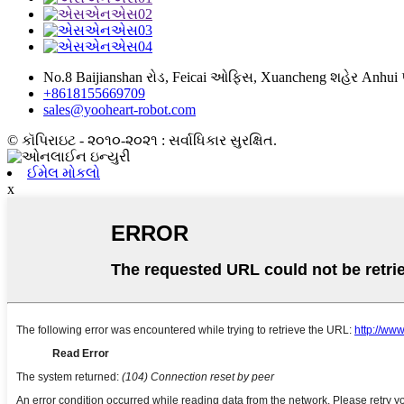
No.8 Baijianshan રોડ, Feicai ઓફિસ, Xuancheng શહેર Anhui પ
+8618155669709
sales@yooheart-robot.com
© કૉપિરાઇટ - ૨૦૧૦-૨૦૨૧ : સર્વાધિકાર સુરક્ષિત.
ઈમેલ મોકલો
x