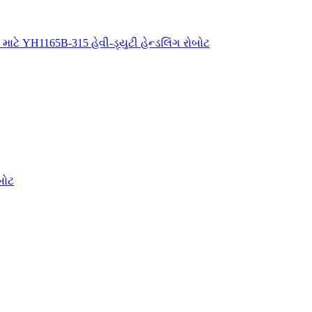
 માટે YH1165B-315 હેવી-ડ્યુટી હેન્ડલિંગ રોબોટ
બોટ