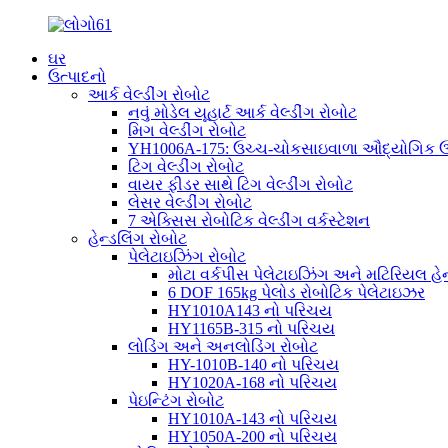
ઘર
ઉત્પાદનો
આર્ક વેલ્ડીંગ રોબોટ
નવું મોડેલ યૂહાર્ટ આર્ક વેલ્ડીંગ રોબોટ
મિગ વેલ્ડીંગ રોબોટ
YH1006A-175: ઉચ્ચ-ચોકસાઇવાળા ઔદ્યોગિક ઉપય
ટિગ વેલ્ડીંગ રોબોટ
વાયર ફીડર સાથે ટિગ વેલ્ડીંગ રોબોટ
લેસર વેલ્ડીંગ રોબોટ
7 એક્સિસ રોબોટિક વેલ્ડીંગ વર્કસ્ટેશન
હેન્ડલિંગ રોબોટ
પેલેટાઇઝિંગ રોબોટ
મોટા વર્કપીસ પેલેટાઇઝિંગ અને મટિરિયલ હેન્
6 DOF 165kg પેલોડ રોબોટિક પેલેટાઇઝર
HY1010A143 નો પરિચય
HY1165B-315 નો પરિચય
લોડિંગ અને અનલોડિંગ રોબોટ
HY-1010B-140 નો પરિચય
HY1020A-168 નો પરિચય
પેઇન્ટિંગ રોબોટ
HY1010A-143 નો પરિચય
HY1050A-200 નો પરિચય