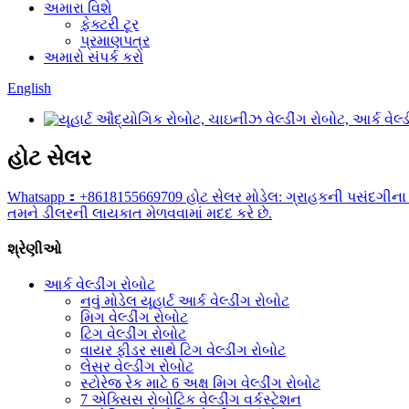
અમારા વિશે
ફેક્ટરી ટૂર
પ્રમાણપત્ર
અમારો સંપર્ક કરો
English
હોટ સેલર
Whatsapp：+8618155669709 હોટ સેલર મોડેલ: ગ્રાહકની પસંદગીના 6
તમને ડીલરની લાયકાત મેળવવામાં મદદ કરે છે.
શ્રેણીઓ
આર્ક વેલ્ડીંગ રોબોટ
નવું મોડેલ યૂહાર્ટ આર્ક વેલ્ડીંગ રોબોટ
મિગ વેલ્ડીંગ રોબોટ
ટિગ વેલ્ડીંગ રોબોટ
વાયર ફીડર સાથે ટિગ વેલ્ડીંગ રોબોટ
લેસર વેલ્ડીંગ રોબોટ
સ્ટોરેજ રેક માટે 6 અક્ષ મિગ વેલ્ડીંગ રોબોટ
7 એક્સિસ રોબોટિક વેલ્ડીંગ વર્કસ્ટેશન