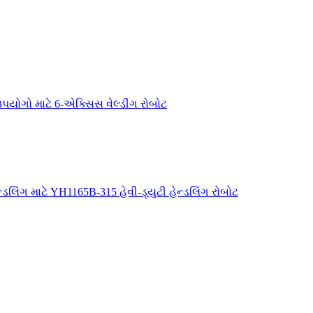
ોગો માટે 6-એક્સિસ વેલ્ડીંગ રોબોટ
ડલિંગ માટે YH1165B-315 હેવી-ડ્યુટી હેન્ડલિંગ રોબોટ