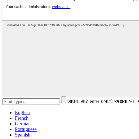
શોધવા માટે enter દબાવો અથવા બંધ 
English
French
German
Portuguese
Spanish