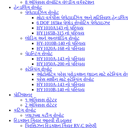
8 એક્સિસ રોબોટિક વેલ્ડીંગ વર્કસ્ટેશન
હેન્ડલિંગ રોબોટ
પેલેટાઇઝિંગ રોબોટ
મોટા વર્કપીસ પેલેટાઇઝિંગ અને મટિરિયલ હેન્ડલિંગ
6 DOF 165kg પેલોડ રોબોટિક પેલેટાઇઝર
HY1010A143 નો પરિચય
HY1165B-315 નો પરિચય
લોડિંગ અને અનલોડિંગ રોબોટ
HY-1010B-140 નો પરિચય
HY1020A-168 નો પરિચય
પેઇન્ટિંગ રોબોટ
HY1010A-143 નો પરિચય
HY1050A-200 નો પરિચય
સ્ટેમ્પિંગ રોબોટ
ઓટોમેટિક પ્રેસ પ્રોડક્શન લાઇન માટે સ્ટેમ્પિંગ રો
પ્રેસ મશીન માટે સ્ટેમ્પિંગ રોબોટ
HY1010A-143 નો પરિચય
HY1010B-140 નો પરિચય
પોઝિશનર
૧ એક્સિસ રોટેટર
2 એક્સિસ રોટેટર
કટિંગ રોબોટ
પ્લાઝ્મા કટીંગ રોબોટ
રિડક્શન ગિયર આરવી રીડ્યુસર
પ્રિસિઝન રિડક્શન ગિયર RV-C શ્રેણી