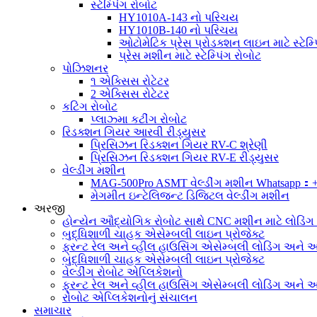
સ્ટેમ્પિંગ રોબોટ
HY1010A-143 નો પરિચય
HY1010B-140 નો પરિચય
ઓટોમેટિક પ્રેસ પ્રોડક્શન લાઇન માટે સ્ટેમ્પ
પ્રેસ મશીન માટે સ્ટેમ્પિંગ રોબોટ
પોઝિશનર
૧ એક્સિસ રોટેટર
2 એક્સિસ રોટેટર
કટિંગ રોબોટ
પ્લાઝ્મા કટીંગ રોબોટ
રિડક્શન ગિયર આરવી રીડ્યુસર
પ્રિસિઝન રિડક્શન ગિયર RV-C શ્રેણી
પ્રિસિઝન રિડક્શન ગિયર RV-E રીડ્યુસર
વેલ્ડીંગ મશીન
MAG-500Pro ASMT વેલ્ડીંગ મશીન Whatsapp：
મેગમીત ઇન્ટેલિજન્ટ ડિજિટલ વેલ્ડીંગ મશીન
અરજી
હોન્યેન ઔદ્યોગિક રોબોટ સાથે CNC મશીન માટે લોડિં
બુદ્ધિશાળી ચાહક એસેમ્બલી લાઇન પ્રોજેક્ટ
ફ્રન્ટ રેલ અને વ્હીલ હાઉસિંગ એસેમ્બલી લોડિંગ અને અન
બુદ્ધિશાળી ચાહક એસેમ્બલી લાઇન પ્રોજેક્ટ
વેલ્ડીંગ રોબોટ એપ્લિકેશનો
ફ્રન્ટ રેલ અને વ્હીલ હાઉસિંગ એસેમ્બલી લોડિંગ અને અન
રોબોટ એપ્લિકેશનોનું સંચાલન
સમાચાર