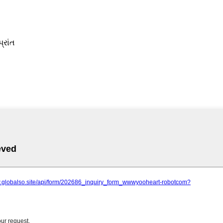
્રાંત