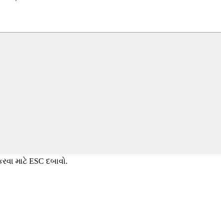
કરવા માટે ESC દબાવો.