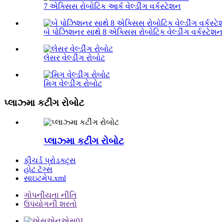
7 એક્સિસ રોબોટિક આર્ક વેલ્ડીંગ વર્કસ્ટેશન
બે પોઝિશનર સાથે 8 એક્સિસ રોબોટિક વેલ્ડીંગ વર્કસ્ટેશ
લેસર વેલ્ડીંગ રોબોટ
મિગ વેલ્ડીંગ રોબોટ
પ્લાઝ્મા કટીંગ રોબોટ
પ્લાઝ્મા કટીંગ રોબોટ
ફીચર્ડ પ્રોડક્ટ્સ
હોટ ટૅગ્સ
સાઇટમેપ.xml
ગોપનીયતા નીતિ
ઉપયોગની શરતો