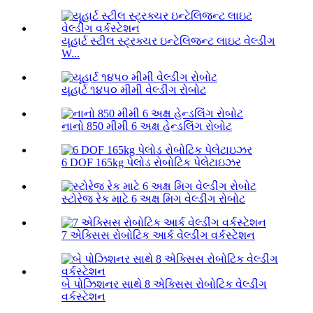
યૂહાર્ટ સ્ટીલ સ્ટ્રક્ચર ઇન્ટેલિજન્ટ લાઇટ વેલ્ડીંગ
W...
યૂહાર્ટ ૧૪૫૦ મીમી વેલ્ડીંગ રોબોટ
નાનો 850 મીમી 6 અક્ષ હેન્ડલિંગ રોબોટ
6 DOF 165kg પેલોડ રોબોટિક પેલેટાઇઝર
સ્ટોરેજ રેક માટે 6 અક્ષ મિગ વેલ્ડીંગ રોબોટ
7 એક્સિસ રોબોટિક આર્ક વેલ્ડીંગ વર્કસ્ટેશન
બે પોઝિશનર સાથે 8 એક્સિસ રોબોટિક વેલ્ડીંગ
વર્કસ્ટેશન