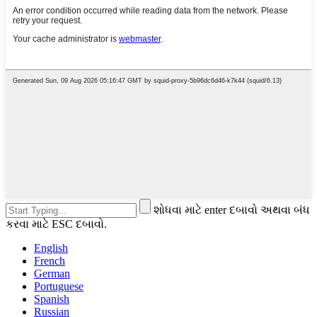
શોધવા માટે enter દબાવો અથવા બંધ
કરવા માટે ESC દબાવો.
English
French
German
Portuguese
Spanish
Russian