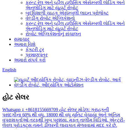
ફ્રન્ટ રેલ અને વ્હીલ હાઉસિંગ એસેમ્બલી લોડિંગ અને
અનલોડિંગ માટે યૂહાર્ટ રોબોટ
બુદ્ધિશાળી ચાહક એસેમ્બલી લાઇન પ્રોજેક્ટ
વેલ્ડીંગ રોબોટ એપ્લિકેશનો
ફ્રન્ટ રેલ અને વ્હીલ હાઉસિંગ એસેમ્બલી લોડિંગ અને
અનલોડિંગ માટે યૂહાર્ટ રોબોટ
રોબોટ એપ્લિકેશનોનું સંચાલન
સમાચાર
અમારા વિશે
ફેક્ટરી ટૂર
પ્રમાણપત્ર
અમારો સંપર્ક કરો
English
હોટ સેલર
Whatsapp：+8618155669709 હોટ સેલર મોડેલ: ગ્રાહકની
પસંદગીના 60% થી વધુ. 18000 થી વધુ યુનિટ વેચાયા અને અંતિમ
વપરાશકર્તાઓ તરફથી ખૂબ પ્રશંસા. મફત તાલીમ વિડિઓ. એન્ટ્રી-
લેવલ પ્રોડક્ટ્સ તમને ડીલરની લાયકાત મેળવવામાં મદદ કરે છે.