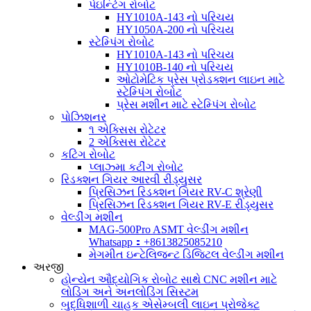
પેઇન્ટિંગ રોબોટ
HY1010A-143 નો પરિચય
HY1050A-200 નો પરિચય
સ્ટેમ્પિંગ રોબોટ
HY1010A-143 નો પરિચય
HY1010B-140 નો પરિચય
ઓટોમેટિક પ્રેસ પ્રોડક્શન લાઇન માટે
સ્ટેમ્પિંગ રોબોટ
પ્રેસ મશીન માટે સ્ટેમ્પિંગ રોબોટ
પોઝિશનર
૧ એક્સિસ રોટેટર
2 એક્સિસ રોટેટર
કટિંગ રોબોટ
પ્લાઝ્મા કટીંગ રોબોટ
રિડક્શન ગિયર આરવી રીડ્યુસર
પ્રિસિઝન રિડક્શન ગિયર RV-C શ્રેણી
પ્રિસિઝન રિડક્શન ગિયર RV-E રીડ્યુસર
વેલ્ડીંગ મશીન
MAG-500Pro ASMT વેલ્ડીંગ મશીન
Whatsapp：+8613825085210
મેગમીત ઇન્ટેલિજન્ટ ડિજિટલ વેલ્ડીંગ મશીન
અરજી
હોન્યેન ઔદ્યોગિક રોબોટ સાથે CNC મશીન માટે
લોડિંગ અને અનલોડિંગ સિસ્ટમ
બુદ્ધિશાળી ચાહક એસેમ્બલી લાઇન પ્રોજેક્ટ