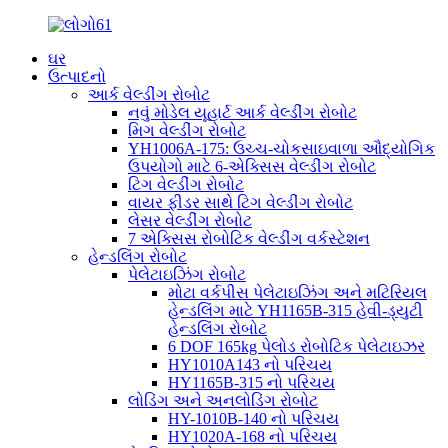
ઘર
ઉત્પાદનો
આર્ક વેલ્ડીંગ રોબોટ
નવું મોડેલ યૂહાર્ટ આર્ક વેલ્ડીંગ રોબોટ
મિગ વેલ્ડીંગ રોબોટ
YH1006A-175: ઉચ્ચ-ચોકસાઇવાળા ઔદ્યોગિક
ઉપયોગો માટે 6-એક્સિસ વેલ્ડીંગ રોબોટ
ટિગ વેલ્ડીંગ રોબોટ
વાયર ફીડર સાથે ટિગ વેલ્ડીંગ રોબોટ
લેસર વેલ્ડીંગ રોબોટ
7 એક્સિસ રોબોટિક વેલ્ડીંગ વર્કસ્ટેશન
હેન્ડલિંગ રોબોટ
પેલેટાઇઝિંગ રોબોટ
મોટા વર્કપીસ પેલેટાઇઝિંગ અને મટિરિયલ
હેન્ડલિંગ માટે YH1165B-315 હેવી-ડ્યુટી
હેન્ડલિંગ રોબોટ
6 DOF 165kg પેલોડ રોબોટિક પેલેટાઇઝર
HY1010A143 નો પરિચય
HY1165B-315 નો પરિચય
લોડિંગ અને અનલોડિંગ રોબોટ
HY-1010B-140 નો પરિચય
HY1020A-168 નો પરિચય