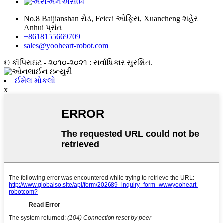
No.8 Baijianshan રોડ, Feicai ઓફિસ, Xuancheng શહેર
Anhui પ્રાંત
+8618155669709
sales@yooheart-robot.com
© કૉપિરાઇટ - ૨૦૧૦-૨૦૨૧ : સર્વાધિકાર સુરક્ષિત.
ઈમેલ મોકલો
x