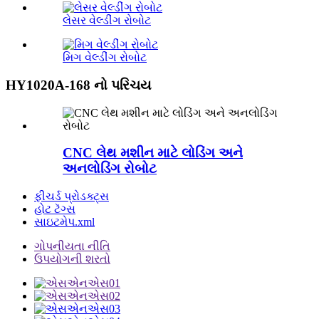
લેસર વેલ્ડીંગ રોબોટ
મિગ વેલ્ડીંગ રોબોટ
HY1020A-168 નો પરિચય
CNC લેથ મશીન માટે લોડિંગ અને
અનલોડિંગ રોબોટ
ફીચર્ડ પ્રોડક્ટ્સ
હોટ ટૅગ્સ
સાઇટમેપ.xml
ગોપનીયતા નીતિ
ઉપયોગની શરતો