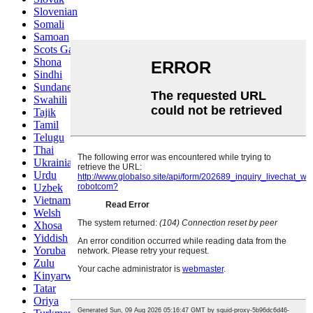
Slovenian
Somali
Samoan
Scots Gaelic
Shona
Sindhi
Sundanese
Swahili
Tajik
Tamil
Telugu
Thai
Ukrainian
Urdu
Uzbek
Vietnamese
Welsh
Xhosa
Yiddish
Yoruba
Zulu
Kinyarwanda
Tatar
Oriya