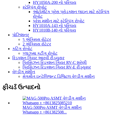
HY1050A-200 નો પરિચય
સ્ટેમ્પિંગ રોબોટ
ઓટોમેટિક પ્રેસ પ્રોડક્શન લાઇન માટે સ્ટેમ્પિંગ
રોબોટ
પ્રેસ મશીન માટે સ્ટેમ્પિંગ રોબોટ
HY1010A-143 નો પરિચય
HY1010B-140 નો પરિચય
પોઝિશનર
૧ એક્સિસ રોટેટર
2 એક્સિસ રોટેટર
કટિંગ રોબોટ
પ્લાઝ્મા કટીંગ રોબોટ
રિડક્શન ગિયર આરવી રીડ્યુસર
પ્રિસિઝન રિડક્શન ગિયર RV-C શ્રેણી
પ્રિસિઝન રિડક્શન ગિયર RV-E રીડ્યુસર
વેલ્ડીંગ મશીન
મેગમીત ઇન્ટેલિજન્ટ ડિજિટલ વેલ્ડીંગ મશીન
ફીચર્ડ ઉત્પાદનો
MAG-500Pro ASMT વેલ્ડીંગ મશીન
Whatsapp：+861382508...