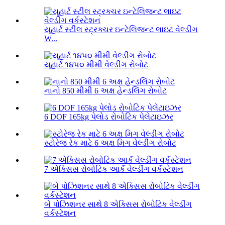
યૂહાર્ટ સ્ટીલ સ્ટ્રક્ચર ઇન્ટેલિજન્ટ લાઇટ વેલ્ડીંગ
W...
યૂહાર્ટ ૧૪૫૦ મીમી વેલ્ડીંગ રોબોટ
નાનો 850 મીમી 6 અક્ષ હેન્ડલિંગ રોબોટ
6 DOF 165kg પેલોડ રોબોટિક પેલેટાઇઝર
સ્ટોરેજ રેક માટે 6 અક્ષ મિગ વેલ્ડીંગ રોબોટ
7 એક્સિસ રોબોટિક આર્ક વેલ્ડીંગ વર્કસ્ટેશન
બે પોઝિશનર સાથે 8 એક્સિસ રોબોટિક વેલ્ડીંગ
વર્કસ્ટેશન