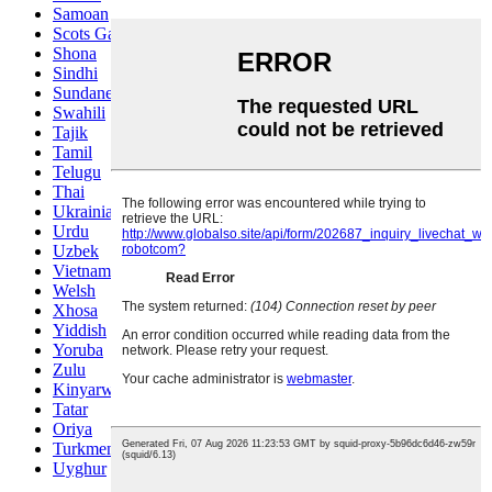
Samoan
Scots Gaelic
Shona
Sindhi
Sundanese
Swahili
Tajik
Tamil
Telugu
Thai
Ukrainian
Urdu
Uzbek
Vietnamese
Welsh
Xhosa
Yiddish
Yoruba
Zulu
Kinyarwanda
Tatar
Oriya
Turkmen
Uyghur