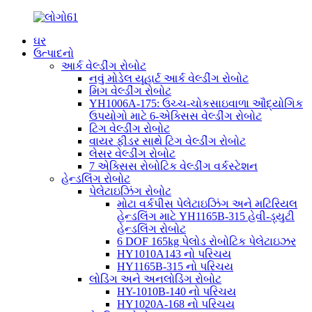
ઘર
ઉત્પાદનો
આર્ક વેલ્ડીંગ રોબોટ
નવું મોડેલ યૂહાર્ટ આર્ક વેલ્ડીંગ રોબોટ
મિગ વેલ્ડીંગ રોબોટ
YH1006A-175: ઉચ્ચ-ચોકસાઇવાળા ઔદ્યોગિક
ઉપયોગો માટે 6-એક્સિસ વેલ્ડીંગ રોબોટ
ટિગ વેલ્ડીંગ રોબોટ
વાયર ફીડર સાથે ટિગ વેલ્ડીંગ રોબોટ
લેસર વેલ્ડીંગ રોબોટ
7 એક્સિસ રોબોટિક વેલ્ડીંગ વર્કસ્ટેશન
હેન્ડલિંગ રોબોટ
પેલેટાઇઝિંગ રોબોટ
મોટા વર્કપીસ પેલેટાઇઝિંગ અને મટિરિયલ
હેન્ડલિંગ માટે YH1165B-315 હેવી-ડ્યુટી
હેન્ડલિંગ રોબોટ
6 DOF 165kg પેલોડ રોબોટિક પેલેટાઇઝર
HY1010A143 નો પરિચય
HY1165B-315 નો પરિચય
લોડિંગ અને અનલોડિંગ રોબોટ
HY-1010B-140 નો પરિચય
HY1020A-168 નો પરિચય