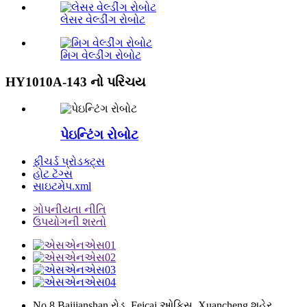
લેસર વેલ્ડીંગ રોબોટ
મિગ વેલ્ડીંગ રોબોટ
HY1010A-143 નો પરિચય
પેઇન્ટિંગ રોબોટ
ફીચર્ડ પ્રોડક્ટ્સ
હોટ ટૅગ્સ
સાઇટમેપ.xml
ગોપનીયતા નીતિ
ઉપયોગની શરતો
No.8 Baijianshan રોડ, Feicai ઓફિસ, Xuancheng શહેર