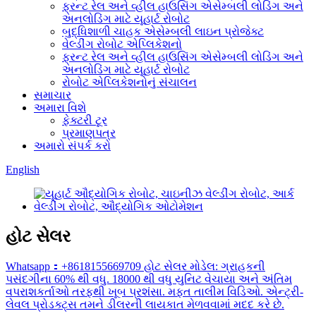
ફ્રન્ટ રેલ અને વ્હીલ હાઉસિંગ એસેમ્બલી લોડિંગ અને
અનલોડિંગ માટે યૂહાર્ટ રોબોટ
બુદ્ધિશાળી ચાહક એસેમ્બલી લાઇન પ્રોજેક્ટ
વેલ્ડીંગ રોબોટ એપ્લિકેશનો
ફ્રન્ટ રેલ અને વ્હીલ હાઉસિંગ એસેમ્બલી લોડિંગ અને
અનલોડિંગ માટે યૂહાર્ટ રોબોટ
રોબોટ એપ્લિકેશનોનું સંચાલન
સમાચાર
અમારા વિશે
ફેક્ટરી ટૂર
પ્રમાણપત્ર
અમારો સંપર્ક કરો
English
હોટ સેલર
Whatsapp：+8618155669709 હોટ સેલર મોડેલ: ગ્રાહકની
પસંદગીના 60% થી વધુ. 18000 થી વધુ યુનિટ વેચાયા અને અંતિમ
વપરાશકર્તાઓ તરફથી ખૂબ પ્રશંસા. મફત તાલીમ વિડિઓ. એન્ટ્રી-
લેવલ પ્રોડક્ટ્સ તમને ડીલરની લાયકાત મેળવવામાં મદદ કરે છે.