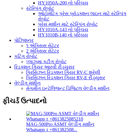
HY1050A-200 નો પરિચય
સ્ટેમ્પિંગ રોબોટ
ઓટોમેટિક પ્રેસ પ્રોડક્શન લાઇન માટે સ્ટેમ્પિંગ
રોબોટ
પ્રેસ મશીન માટે સ્ટેમ્પિંગ રોબોટ
HY1010A-143 નો પરિચય
HY1010B-140 નો પરિચય
પોઝિશનર
૧ એક્સિસ રોટેટર
2 એક્સિસ રોટેટર
કટિંગ રોબોટ
પ્લાઝ્મા કટીંગ રોબોટ
રિડક્શન ગિયર આરવી રીડ્યુસર
પ્રિસિઝન રિડક્શન ગિયર RV-C શ્રેણી
પ્રિસિઝન રિડક્શન ગિયર RV-E રીડ્યુસર
વેલ્ડીંગ મશીન
મેગમીત ઇન્ટેલિજન્ટ ડિજિટલ વેલ્ડીંગ મશીન
ફીચર્ડ ઉત્પાદનો
MAG-500Pro ASMT વેલ્ડીંગ મશીન
Whatsapp：+861382508...