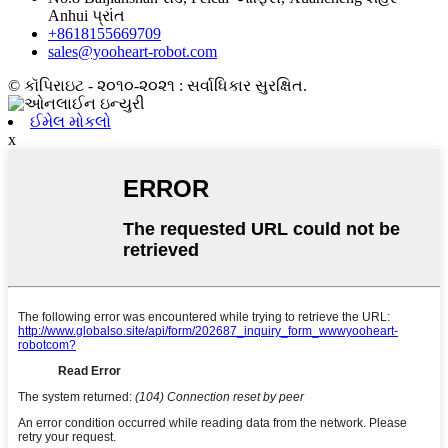
Anhui પ્રાંત
+8618155669709
sales@yooheart-robot.com
© કૉપિરાઇટ - ૨૦૧૦-૨૦૨૧ : સર્વાધિકાર સુરક્ષિત.
ઈમેલ મોકલો
x