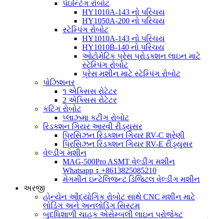
પેઇન્ટિંગ રોબોટ
HY1010A-143 નો પરિચય
HY1050A-200 નો પરિચય
સ્ટેમ્પિંગ રોબોટ
HY1010A-143 નો પરિચય
HY1010B-140 નો પરિચય
ઓટોમેટિક પ્રેસ પ્રોડક્શન લાઇન માટે
સ્ટેમ્પિંગ રોબોટ
પ્રેસ મશીન માટે સ્ટેમ્પિંગ રોબોટ
પોઝિશનર
૧ એક્સિસ રોટેટર
2 એક્સિસ રોટેટર
કટિંગ રોબોટ
પ્લાઝ્મા કટીંગ રોબોટ
રિડક્શન ગિયર આરવી રીડ્યુસર
પ્રિસિઝન રિડક્શન ગિયર RV-C શ્રેણી
પ્રિસિઝન રિડક્શન ગિયર RV-E રીડ્યુસર
વેલ્ડીંગ મશીન
MAG-500Pro ASMT વેલ્ડીંગ મશીન
Whatsapp：+8613825085210
મેગમીત ઇન્ટેલિજન્ટ ડિજિટલ વેલ્ડીંગ મશીન
અરજી
હોન્યેન ઔદ્યોગિક રોબોટ સાથે CNC મશીન માટે
લોડિંગ અને અનલોડિંગ સિસ્ટમ
બુદ્ધિશાળી ચાહક એસેમ્બલી લાઇન પ્રોજેક્ટ