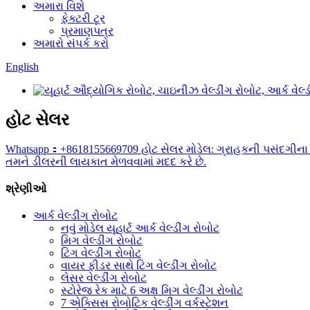
અમારા વિશે
ફેક્ટરી ટૂર
પ્રમાણપત્ર
અમારો સંપર્ક કરો
English
હોટ સેલર
Whatsapp：+8618155669709 હોટ સેલર મોડેલ: ગ્રાહકની પસંદગીના 6
તમને ડીલરની લાયકાત મેળવવામાં મદદ કરે છે.
શ્રેણીઓ
આર્ક વેલ્ડીંગ રોબોટ
નવું મોડેલ યૂહાર્ટ આર્ક વેલ્ડીંગ રોબોટ
મિગ વેલ્ડીંગ રોબોટ
ટિગ વેલ્ડીંગ રોબોટ
વાયર ફીડર સાથે ટિગ વેલ્ડીંગ રોબોટ
લેસર વેલ્ડીંગ રોબોટ
સ્ટોરેજ રેક માટે 6 અક્ષ મિગ વેલ્ડીંગ રોબોટ
7 એક્સિસ રોબોટિક વેલ્ડીંગ વર્કસ્ટેશન