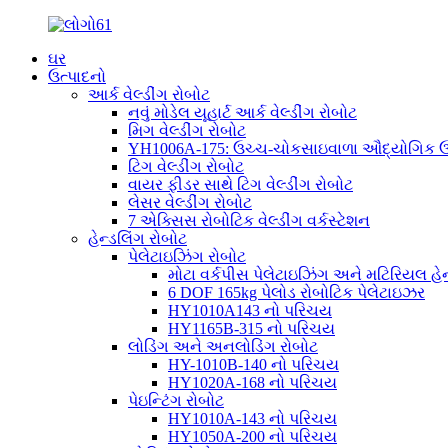
ઘર
ઉત્પાદનો
આર્ક વેલ્ડીંગ રોબોટ
નવું મોડેલ યૂહાર્ટ આર્ક વેલ્ડીંગ રોબોટ
મિગ વેલ્ડીંગ રોબોટ
YH1006A-175: ઉચ્ચ-ચોકસાઇવાળા ઔદ્યોગિક ઉપય
ટિગ વેલ્ડીંગ રોબોટ
વાયર ફીડર સાથે ટિગ વેલ્ડીંગ રોબોટ
લેસર વેલ્ડીંગ રોબોટ
7 એક્સિસ રોબોટિક વેલ્ડીંગ વર્કસ્ટેશન
હેન્ડલિંગ રોબોટ
પેલેટાઇઝિંગ રોબોટ
મોટા વર્કપીસ પેલેટાઇઝિંગ અને મટિરિયલ હેન્
6 DOF 165kg પેલોડ રોબોટિક પેલેટાઇઝર
HY1010A143 નો પરિચય
HY1165B-315 નો પરિચય
લોડિંગ અને અનલોડિંગ રોબોટ
HY-1010B-140 નો પરિચય
HY1020A-168 નો પરિચય
પેઇન્ટિંગ રોબોટ
HY1010A-143 નો પરિચય
HY1050A-200 નો પરિચય