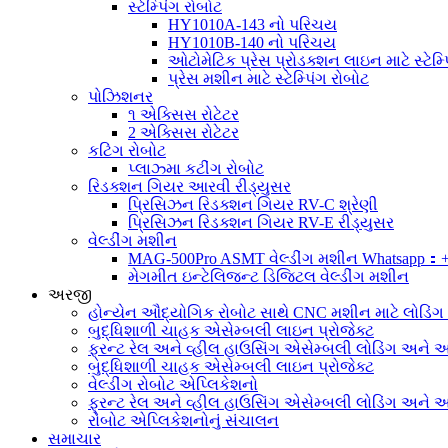
સ્ટેમ્પિંગ રોબોટ
HY1010A-143 નો પરિચય
HY1010B-140 નો પરિચય
ઓટોમેટિક પ્રેસ પ્રોડક્શન લાઇન માટે સ્ટેમ્પ
પ્રેસ મશીન માટે સ્ટેમ્પિંગ રોબોટ
પોઝિશનર
૧ એક્સિસ રોટેટર
2 એક્સિસ રોટેટર
કટિંગ રોબોટ
પ્લાઝ્મા કટીંગ રોબોટ
રિડક્શન ગિયર આરવી રીડ્યુસર
પ્રિસિઝન રિડક્શન ગિયર RV-C શ્રેણી
પ્રિસિઝન રિડક્શન ગિયર RV-E રીડ્યુસર
વેલ્ડીંગ મશીન
MAG-500Pro ASMT વેલ્ડીંગ મશીન Whatsapp：
મેગમીત ઇન્ટેલિજન્ટ ડિજિટલ વેલ્ડીંગ મશીન
અરજી
હોન્યેન ઔદ્યોગિક રોબોટ સાથે CNC મશીન માટે લોડિં
બુદ્ધિશાળી ચાહક એસેમ્બલી લાઇન પ્રોજેક્ટ
ફ્રન્ટ રેલ અને વ્હીલ હાઉસિંગ એસેમ્બલી લોડિંગ અને અન
બુદ્ધિશાળી ચાહક એસેમ્બલી લાઇન પ્રોજેક્ટ
વેલ્ડીંગ રોબોટ એપ્લિકેશનો
ફ્રન્ટ રેલ અને વ્હીલ હાઉસિંગ એસેમ્બલી લોડિંગ અને અન
રોબોટ એપ્લિકેશનોનું સંચાલન
સમાચાર