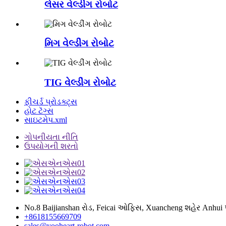
લેસર વેલ્ડીંગ રોબોટ
મિગ વેલ્ડીંગ રોબોટ
TIG વેલ્ડીંગ રોબોટ
ફીચર્ડ પ્રોડક્ટ્સ
હોટ ટૅગ્સ
સાઇટમેપ.xml
ગોપનીયતા નીતિ
ઉપયોગની શરતો
No.8 Baijianshan રોડ, Feicai ઓફિસ, Xuancheng શહેર Anhui પ
+8618155669709
sales@yooheart-robot.com