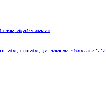
0% થી વધુ. 18000 થી વધુ યુનિટ વેચાયા અને અંતિમ વપરાશકર્તાઓ તર