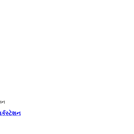
ર્કસ્ટેશન