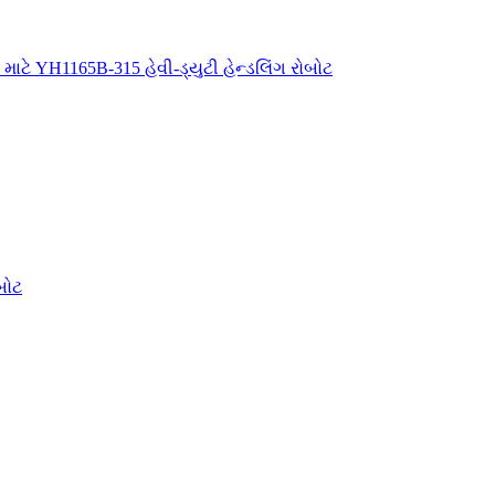
 માટે YH1165B-315 હેવી-ડ્યુટી હેન્ડલિંગ રોબોટ
બોટ