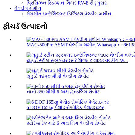
પ્રિસિઝન રિડક્શન ગિયર RV-E રીડ્યુસર
વેલ્ડીંગ મશીન
મેગમીત ઇન્ટેલિજન્ટ ડિજિટલ વેલ્ડીંગ મશીન
ફીચર્ડ ઉત્પાદનો
MAG-500Pro ASMT વેલ્ડીંગ મશીન Whatsapp：+861382
યૂહાર્ટ સ્ટીલ સ્ટ્રક્ચર ઇન્ટેલિજન્ટ લાઇટ વેલ્ડીંગ W...
યૂહાર્ટ ૧૪૫૦ મીમી વેલ્ડીંગ રોબોટ
નાનો 850 મીમી 6 અક્ષ હેન્ડલિંગ રોબોટ
6 DOF 165kg પેલોડ રોબોટિક પેલેટાઇઝર
સ્ટોરેજ રેક માટે 6 અક્ષ મિગ વેલ્ડીંગ રોબોટ