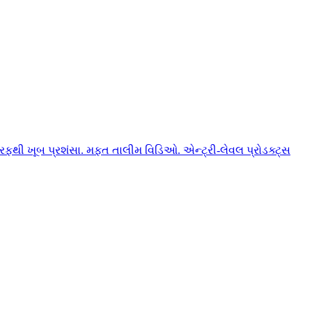
ફથી ખૂબ પ્રશંસા. મફત તાલીમ વિડિઓ. એન્ટ્રી-લેવલ પ્રોડક્ટ્સ