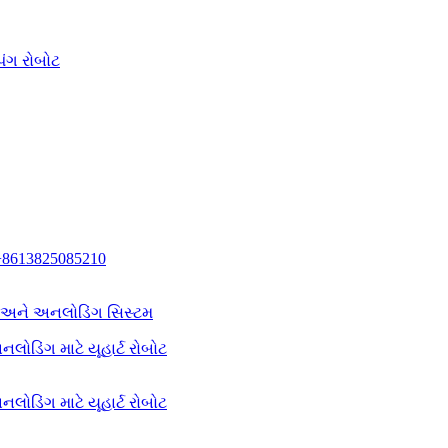
િંગ રોબોટ
+8613825085210
ગ અને અનલોડિંગ સિસ્ટમ
લોડિંગ માટે યૂહાર્ટ રોબોટ
લોડિંગ માટે યૂહાર્ટ રોબોટ