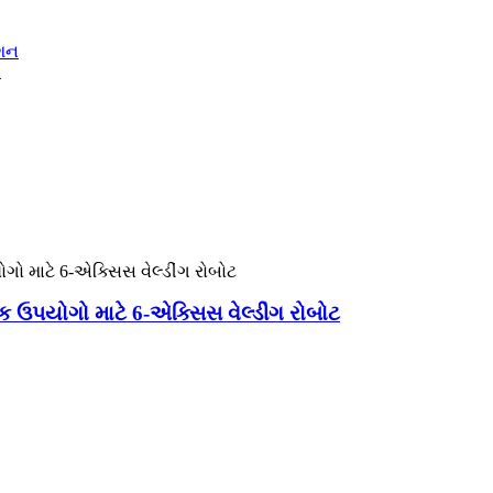
ન
પયોગો માટે 6-એક્સિસ વેલ્ડીંગ રોબોટ