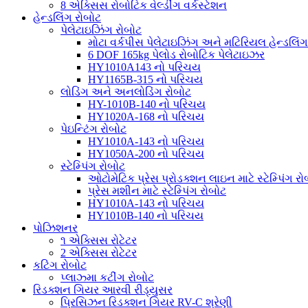
8 એક્સિસ રોબોટિક વેલ્ડીંગ વર્કસ્ટેશન
હેન્ડલિંગ રોબોટ
પેલેટાઇઝિંગ રોબોટ
મોટા વર્કપીસ પેલેટાઇઝિંગ અને મટિરિયલ હેન્ડલિંગ
6 DOF 165kg પેલોડ રોબોટિક પેલેટાઇઝર
HY1010A143 નો પરિચય
HY1165B-315 નો પરિચય
લોડિંગ અને અનલોડિંગ રોબોટ
HY-1010B-140 નો પરિચય
HY1020A-168 નો પરિચય
પેઇન્ટિંગ રોબોટ
HY1010A-143 નો પરિચય
HY1050A-200 નો પરિચય
સ્ટેમ્પિંગ રોબોટ
ઓટોમેટિક પ્રેસ પ્રોડક્શન લાઇન માટે સ્ટેમ્પિંગ રો
પ્રેસ મશીન માટે સ્ટેમ્પિંગ રોબોટ
HY1010A-143 નો પરિચય
HY1010B-140 નો પરિચય
પોઝિશનર
૧ એક્સિસ રોટેટર
2 એક્સિસ રોટેટર
કટિંગ રોબોટ
પ્લાઝ્મા કટીંગ રોબોટ
રિડક્શન ગિયર આરવી રીડ્યુસર
પ્રિસિઝન રિડક્શન ગિયર RV-C શ્રેણી