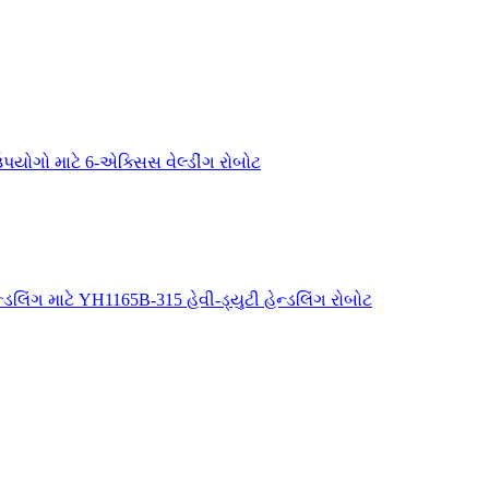
ોગો માટે 6-એક્સિસ વેલ્ડીંગ રોબોટ
ડલિંગ માટે YH1165B-315 હેવી-ડ્યુટી હેન્ડલિંગ રોબોટ