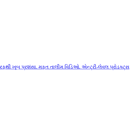
ફથી ખૂબ પ્રશંસા. મફત તાલીમ વિડિઓ. એન્ટ્રી-લેવલ પ્રોડક્ટ્સ