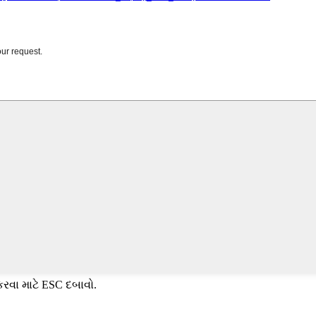
કરવા માટે ESC દબાવો.