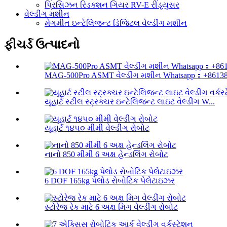
પ્રિસિઝન રિડક્શન ગિયર RV-E રીડ્યુસર
વેલ્ડીંગ મશીન
મેગમીત ઇન્ટેલિજન્ટ ડિજિટલ વેલ્ડીંગ મશીન
ફીચર્ડ ઉત્પાદનો
MAG-500Pro ASMT વેલ્ડીંગ મશીન Whatsapp：+861382
યૂહાર્ટ સ્ટીલ સ્ટ્રક્ચર ઇન્ટેલિજન્ટ લાઇટ વેલ્ડીંગ W...
યૂહાર્ટ ૧૪૫૦ મીમી વેલ્ડીંગ રોબોટ
નાનો 850 મીમી 6 અક્ષ હેન્ડલિંગ રોબોટ
6 DOF 165kg પેલોડ રોબોટિક પેલેટાઇઝર
સ્ટોરેજ રેક માટે 6 અક્ષ મિગ વેલ્ડીંગ રોબોટ