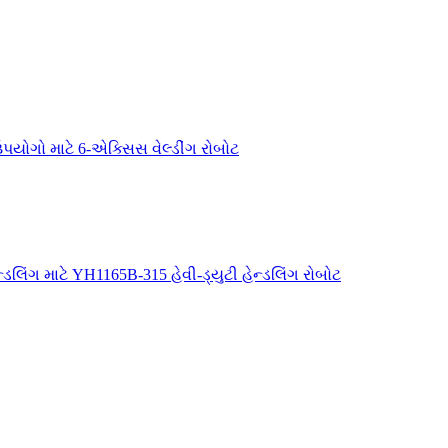
ોગો માટે 6-એક્સિસ વેલ્ડીંગ રોબોટ
ડલિંગ માટે YH1165B-315 હેવી-ડ્યુટી હેન્ડલિંગ રોબોટ