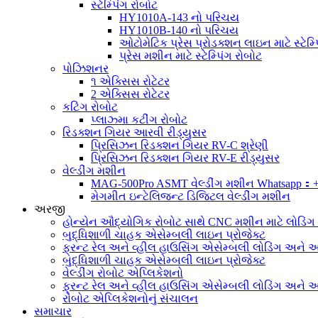
સ્ટેમ્પિંગ રોબોટ
HY1010A-143 નો પરિચય
HY1010B-140 નો પરિચય
ઓટોમેટિક પ્રેસ પ્રોડક્શન લાઇન માટે સ્ટેમ્પ
પ્રેસ મશીન માટે સ્ટેમ્પિંગ રોબોટ
પોઝિશનર
૧ એક્સિસ રોટેટર
2 એક્સિસ રોટેટર
કટિંગ રોબોટ
પ્લાઝ્મા કટીંગ રોબોટ
રિડક્શન ગિયર આરવી રીડ્યુસર
પ્રિસિઝન રિડક્શન ગિયર RV-C શ્રેણી
પ્રિસિઝન રિડક્શન ગિયર RV-E રીડ્યુસર
વેલ્ડીંગ મશીન
MAG-500Pro ASMT વેલ્ડીંગ મશીન Whatsapp：
મેગમીત ઇન્ટેલિજન્ટ ડિજિટલ વેલ્ડીંગ મશીન
અરજી
હોન્યેન ઔદ્યોગિક રોબોટ સાથે CNC મશીન માટે લોડિં
બુદ્ધિશાળી ચાહક એસેમ્બલી લાઇન પ્રોજેક્ટ
ફ્રન્ટ રેલ અને વ્હીલ હાઉસિંગ એસેમ્બલી લોડિંગ અને અન
બુદ્ધિશાળી ચાહક એસેમ્બલી લાઇન પ્રોજેક્ટ
વેલ્ડીંગ રોબોટ એપ્લિકેશનો
ફ્રન્ટ રેલ અને વ્હીલ હાઉસિંગ એસેમ્બલી લોડિંગ અને અન
રોબોટ એપ્લિકેશનોનું સંચાલન
સમાચાર