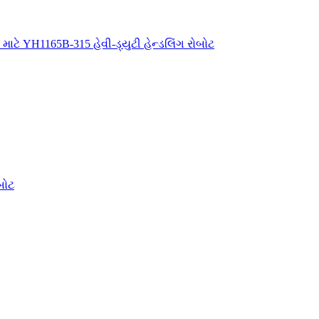
 માટે YH1165B-315 હેવી-ડ્યુટી હેન્ડલિંગ રોબોટ
બોટ