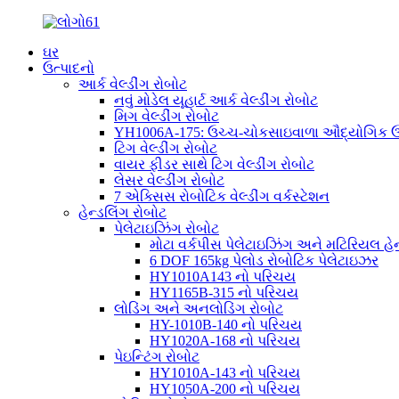
ઘર
ઉત્પાદનો
આર્ક વેલ્ડીંગ રોબોટ
નવું મોડેલ યૂહાર્ટ આર્ક વેલ્ડીંગ રોબોટ
મિગ વેલ્ડીંગ રોબોટ
YH1006A-175: ઉચ્ચ-ચોકસાઇવાળા ઔદ્યોગિક ઉપય
ટિગ વેલ્ડીંગ રોબોટ
વાયર ફીડર સાથે ટિગ વેલ્ડીંગ રોબોટ
લેસર વેલ્ડીંગ રોબોટ
7 એક્સિસ રોબોટિક વેલ્ડીંગ વર્કસ્ટેશન
હેન્ડલિંગ રોબોટ
પેલેટાઇઝિંગ રોબોટ
મોટા વર્કપીસ પેલેટાઇઝિંગ અને મટિરિયલ હેન્
6 DOF 165kg પેલોડ રોબોટિક પેલેટાઇઝર
HY1010A143 નો પરિચય
HY1165B-315 નો પરિચય
લોડિંગ અને અનલોડિંગ રોબોટ
HY-1010B-140 નો પરિચય
HY1020A-168 નો પરિચય
પેઇન્ટિંગ રોબોટ
HY1010A-143 નો પરિચય
HY1050A-200 નો પરિચય