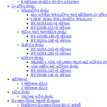
8 એક્સિસ રોબોટિક વેલ્ડીંગ વર્કસ્ટેશન
હેન્ડલિંગ રોબોટ
પેલેટાઇઝિંગ રોબોટ
મોટા વર્કપીસ પેલેટાઇઝિંગ અને મટિરિયલ હેન્ડલિંગ
6 DOF 165kg પેલોડ રોબોટિક પેલેટાઇઝર
HY1010A143 નો પરિચય
HY1165B-315 નો પરિચય
લોડિંગ અને અનલોડિંગ રોબોટ
HY-1010B-140 નો પરિચય
HY1020A-168 નો પરિચય
પેઇન્ટિંગ રોબોટ
HY1010A-143 નો પરિચય
HY1050A-200 નો પરિચય
સ્ટેમ્પિંગ રોબોટ
ઓટોમેટિક પ્રેસ પ્રોડક્શન લાઇન માટે સ્ટેમ્પિંગ રો
પ્રેસ મશીન માટે સ્ટેમ્પિંગ રોબોટ
HY1010A-143 નો પરિચય
HY1010B-140 નો પરિચય
પોઝિશનર
૧ એક્સિસ રોટેટર
2 એક્સિસ રોટેટર
કટિંગ રોબોટ
પ્લાઝ્મા કટીંગ રોબોટ
રિડક્શન ગિયર આરવી રીડ્યુસર
પ્રિસિઝન રિડક્શન ગિયર RV-C શ્રેણી