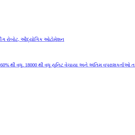
0% થી વધુ. 18000 થી વધુ યુનિટ વેચાયા અને અંતિમ વપરાશકર્તાઓ તર