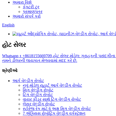
અમારા વિશે
ફેક્ટરી ટૂર
પ્રમાણપત્ર
અમારો સંપર્ક કરો
English
હોટ સેલર
Whatsapp：+8618155669709 હોટ સેલર મોડેલ: ગ્રાહકની પસંદગીના 6
તમને ડીલરની લાયકાત મેળવવામાં મદદ કરે છે.
શ્રેણીઓ
આર્ક વેલ્ડીંગ રોબોટ
નવું મોડેલ યૂહાર્ટ આર્ક વેલ્ડીંગ રોબોટ
મિગ વેલ્ડીંગ રોબોટ
ટિગ વેલ્ડીંગ રોબોટ
વાયર ફીડર સાથે ટિગ વેલ્ડીંગ રોબોટ
લેસર વેલ્ડીંગ રોબોટ
સ્ટોરેજ રેક માટે 6 અક્ષ મિગ વેલ્ડીંગ રોબોટ
7 એક્સિસ રોબોટિક વેલ્ડીંગ વર્કસ્ટેશન