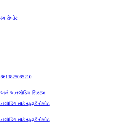
િંગ રોબોટ
+8613825085210
ગ અને અનલોડિંગ સિસ્ટમ
લોડિંગ માટે યૂહાર્ટ રોબોટ
લોડિંગ માટે યૂહાર્ટ રોબોટ