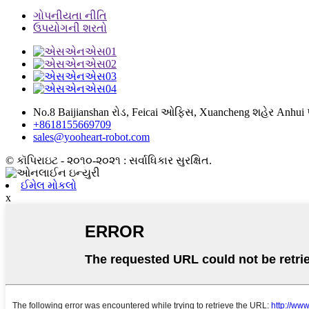
ગોપનીયતા નીતિ
ઉપયોગની શરતો
No.8 Baijianshan રોડ, Feicai ઓફિસ, Xuancheng શહેર Anhui પ
+8618155669709
sales@yooheart-robot.com
© કૉપિરાઇટ - ૨૦૧૦-૨૦૨૧ : સર્વાધિકાર સુરક્ષિત.
ઈમેલ મોકલો
x