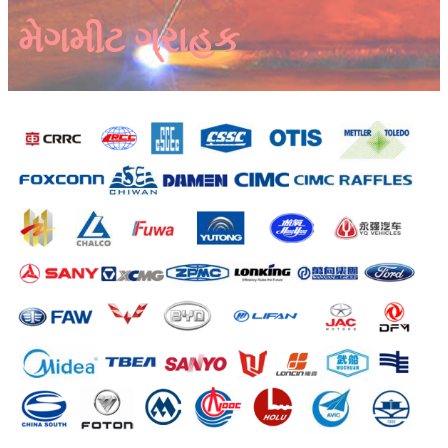
મેગમીટ ગ્રાહક