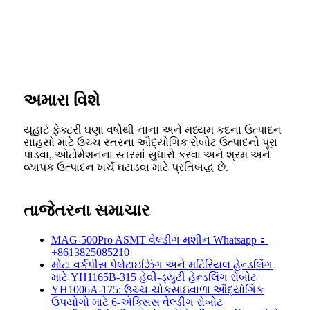
અમારા વિશે
યૂહાર્ટ ફેક્ટરી ઘણા વર્ષોથી નાના અને મધ્યમ કદના ઉત્પાદન
સાહસો માટે ઉચ્ચ સ્તરના ઔદ્યોગિક રોબોટ ઉત્પાદનો પૂરા
પાડવા, ઓટોમેશનના સ્તરમાં સુધારો કરવા અને શ્રમ અને
વ્યાપક ઉત્પાદન ખર્ચ ઘટાડવા માટે પ્રતિબદ્ધ છે.
તાજેતરના સમાચાર
MAG-500Pro ASMT વેલ્ડીંગ મશીન Whatsapp：
+8613825085210
મોટા વર્કપીસ પેલેટાઇઝિંગ અને મટિરિયલ હેન્ડલિંગ
માટે YH1165B-315 હેવી-ડ્યુટી હેન્ડલિંગ રોબોટ
YH1006A-175: ઉચ્ચ-ચોકસાઇવાળા ઔદ્યોગિક
ઉપયોગો માટે 6-એક્સિસ વેલ્ડીંગ રોબોટ