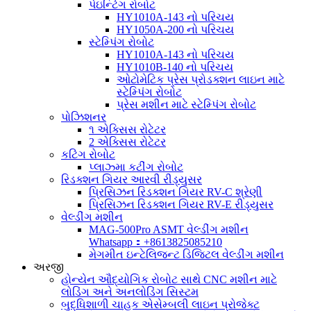
પેઇન્ટિંગ રોબોટ
HY1010A-143 નો પરિચય
HY1050A-200 નો પરિચય
સ્ટેમ્પિંગ રોબોટ
HY1010A-143 નો પરિચય
HY1010B-140 નો પરિચય
ઓટોમેટિક પ્રેસ પ્રોડક્શન લાઇન માટે
સ્ટેમ્પિંગ રોબોટ
પ્રેસ મશીન માટે સ્ટેમ્પિંગ રોબોટ
પોઝિશનર
૧ એક્સિસ રોટેટર
2 એક્સિસ રોટેટર
કટિંગ રોબોટ
પ્લાઝ્મા કટીંગ રોબોટ
રિડક્શન ગિયર આરવી રીડ્યુસર
પ્રિસિઝન રિડક્શન ગિયર RV-C શ્રેણી
પ્રિસિઝન રિડક્શન ગિયર RV-E રીડ્યુસર
વેલ્ડીંગ મશીન
MAG-500Pro ASMT વેલ્ડીંગ મશીન
Whatsapp：+8613825085210
મેગમીત ઇન્ટેલિજન્ટ ડિજિટલ વેલ્ડીંગ મશીન
અરજી
હોન્યેન ઔદ્યોગિક રોબોટ સાથે CNC મશીન માટે
લોડિંગ અને અનલોડિંગ સિસ્ટમ
બુદ્ધિશાળી ચાહક એસેમ્બલી લાઇન પ્રોજેક્ટ