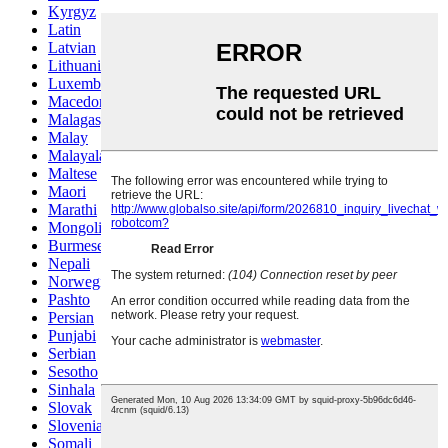
Kyrgyz
Latin
Latvian
Lithuanian
Luxembou..
Macedonian
Malagasy
Malay
Malayalam
Maltese
Maori
Marathi
Mongolian
Burmese
Nepali
Norwegian
Pashto
Persian
Punjabi
Serbian
Sesotho
Sinhala
Slovak
Slovenian
Somali