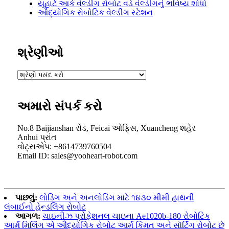
યૂહાર્ટ આર્ક વેલ્ડીંગ રોબોટ વડે વેલ્ડીંગનું ભવિષ્ય શોધો
ઔદ્યોગિક રોબોટિક વેલ્ડીંગ સ્ટેશન
શ્રેણીઓ
અમારો સંપર્ક કરો
No.8 Baijianshan રોડ, Feicai ઓફિસ, Xuancheng શહેર
Anhui પ્રાંત
વોટ્સએપ: +8614739760504
Email ID: sales@yooheart-robot.com
પાછલું:
લોડિંગ અને અનલોડિંગ માટે ૧૪૩૦ મીમી હાથની
લંબાઈનો હેન્ડલિંગ રોબોટ
આગળ:
ચાઇનીઝ પ્રોફેશનલ ચાઇના Ae1020b-180 રોબોટિક
આર્મ મિલિંગ એ ઔદ્યોગિક રોબોટ આર્મ કિંમત અને સૉર્ટિંગ રોબોટ છે