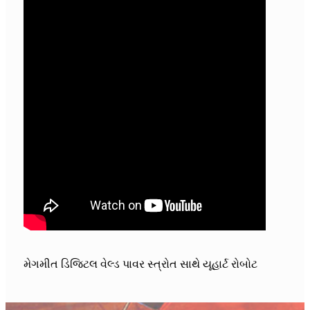
મેગમીત ડિજિટલ વેલ્ડ પાવર સ્ત્રોત સાથે યૂહાર્ટ રોબોટ