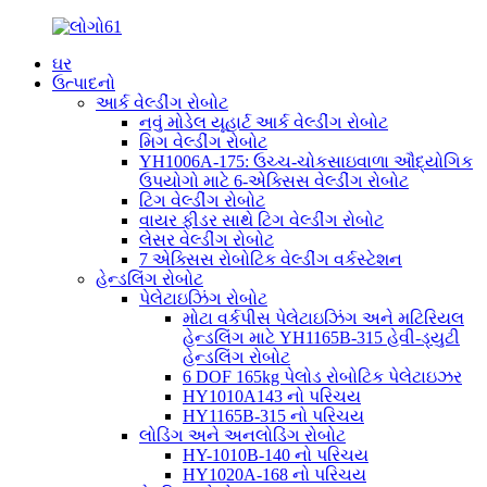
ઘર
ઉત્પાદનો
આર્ક વેલ્ડીંગ રોબોટ
નવું મોડેલ યૂહાર્ટ આર્ક વેલ્ડીંગ રોબોટ
મિગ વેલ્ડીંગ રોબોટ
YH1006A-175: ઉચ્ચ-ચોકસાઇવાળા ઔદ્યોગિક
ઉપયોગો માટે 6-એક્સિસ વેલ્ડીંગ રોબોટ
ટિગ વેલ્ડીંગ રોબોટ
વાયર ફીડર સાથે ટિગ વેલ્ડીંગ રોબોટ
લેસર વેલ્ડીંગ રોબોટ
7 એક્સિસ રોબોટિક વેલ્ડીંગ વર્કસ્ટેશન
હેન્ડલિંગ રોબોટ
પેલેટાઇઝિંગ રોબોટ
મોટા વર્કપીસ પેલેટાઇઝિંગ અને મટિરિયલ
હેન્ડલિંગ માટે YH1165B-315 હેવી-ડ્યુટી
હેન્ડલિંગ રોબોટ
6 DOF 165kg પેલોડ રોબોટિક પેલેટાઇઝર
HY1010A143 નો પરિચય
HY1165B-315 નો પરિચય
લોડિંગ અને અનલોડિંગ રોબોટ
HY-1010B-140 નો પરિચય
HY1020A-168 નો પરિચય