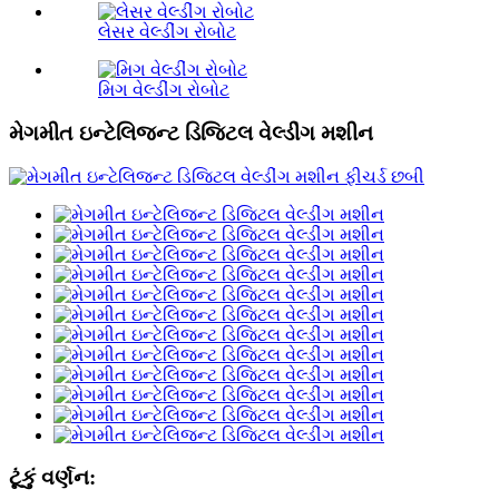
લેસર વેલ્ડીંગ રોબોટ
મિગ વેલ્ડીંગ રોબોટ
મેગમીત ઇન્ટેલિજન્ટ ડિજિટલ વેલ્ડીંગ મશીન
ટૂંકું વર્ણન: