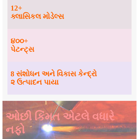
12+
ક્લાસિકલ મોડેલ્સ
૪૦૦+
પેટન્ટ્સ
8 સંશોધન અને વિકાસ કેન્દ્રો
૨ ઉત્પાદન પાયા
ઓછી કિંમત એટલે વધારે
નફો