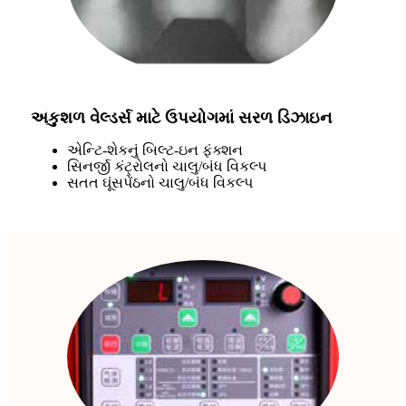
અકુશળ વેલ્ડર્સ માટે ઉપયોગમાં સરળ ડિઝાઇન
એન્ટિ-શેકનું બિલ્ટ-ઇન ફંક્શન
સિનર્જી કંટ્રોલનો ચાલુ/બંધ વિકલ્પ
સતત ઘૂંસપેંઠનો ચાલુ/બંધ વિકલ્પ