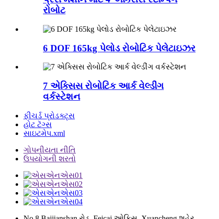
રોબોટ
6 DOF 165kg પેલોડ રોબોટિક પેલેટાઇઝર
7 એક્સિસ રોબોટિક આર્ક વેલ્ડીંગ
વર્કસ્ટેશન
ફીચર્ડ પ્રોડક્ટ્સ
હોટ ટૅગ્સ
સાઇટમેપ.xml
ગોપનીયતા નીતિ
ઉપયોગની શરતો
No.8 Baijianshan રોડ, Feicai ઓફિસ, Xuancheng શહેર