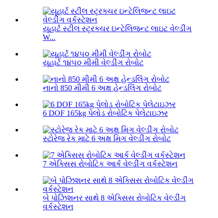
યૂહાર્ટ સ્ટીલ સ્ટ્રક્ચર ઇન્ટેલિજન્ટ લાઇટ વેલ્ડીંગ
W...
યૂહાર્ટ ૧૪૫૦ મીમી વેલ્ડીંગ રોબોટ
નાનો 850 મીમી 6 અક્ષ હેન્ડલિંગ રોબોટ
6 DOF 165kg પેલોડ રોબોટિક પેલેટાઇઝર
સ્ટોરેજ રેક માટે 6 અક્ષ મિગ વેલ્ડીંગ રોબોટ
7 એક્સિસ રોબોટિક આર્ક વેલ્ડીંગ વર્કસ્ટેશન
બે પોઝિશનર સાથે 8 એક્સિસ રોબોટિક વેલ્ડીંગ
વર્કસ્ટેશન