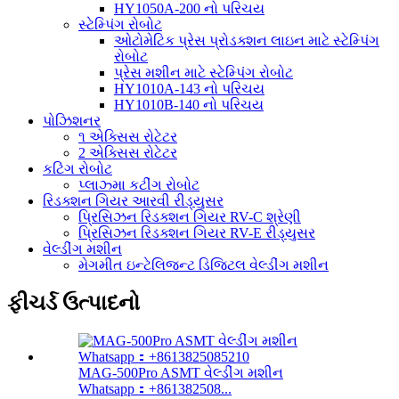
HY1050A-200 નો પરિચય
સ્ટેમ્પિંગ રોબોટ
ઓટોમેટિક પ્રેસ પ્રોડક્શન લાઇન માટે સ્ટેમ્પિંગ
રોબોટ
પ્રેસ મશીન માટે સ્ટેમ્પિંગ રોબોટ
HY1010A-143 નો પરિચય
HY1010B-140 નો પરિચય
પોઝિશનર
૧ એક્સિસ રોટેટર
2 એક્સિસ રોટેટર
કટિંગ રોબોટ
પ્લાઝ્મા કટીંગ રોબોટ
રિડક્શન ગિયર આરવી રીડ્યુસર
પ્રિસિઝન રિડક્શન ગિયર RV-C શ્રેણી
પ્રિસિઝન રિડક્શન ગિયર RV-E રીડ્યુસર
વેલ્ડીંગ મશીન
મેગમીત ઇન્ટેલિજન્ટ ડિજિટલ વેલ્ડીંગ મશીન
ફીચર્ડ ઉત્પાદનો
MAG-500Pro ASMT વેલ્ડીંગ મશીન
Whatsapp：+861382508...