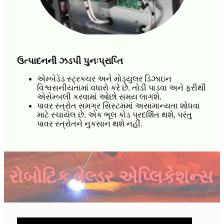
ઉત્પાદનની ઝડપી પુનઃપ્રાપ્તિ
એમ્બેડેડ સ્ટ્રક્ચર અને મોડ્યુલર ડિઝાઇન
વિશ્વસનીયતામાં વધારો કરે છે. તોડી પાડવા અને ફરીથી
એસેમ્બલી કરવામાં ઓછો સમય લાગશે.
પાવર સ્ત્રોત સમગ્ર સિસ્ટમમાં અસામાન્યતા શોધવા
માટે રચાયેલ છે. એક ભૂલ કોડ પ્રદર્શિત થશે, પરંતુ
પાવર સ્ત્રોતને નુકસાન થશે નહીં.
રોબોટિક વેલ્ડર એપ્લિકેશન્સ