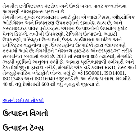
મેગમીત ઇલેક્ટ્રિકલ કંટ્રોલ અને ઉર્જા બચત પાવર કન્વર્ઝનમાં
અગ્રણી સોલ્યુશન્સ પ્રદાતા છે.
મેગમીતના મુખ્ય વ્યવસાયમાં સ્માર્ટ હોમ એપ્લાયન્સિસ, ઔદ્યોગિક
ઓટોમેશન અને નિયંત્રણ ઉપકરણોનો સમાવેશ થાય છે, અને
કસ્ટમાઇઝ્ડ પાવર પ્રોડક્ટ્સ. અમારા ઉત્પાદનોનો ઉપયોગ ફ્લેટ
પેનલ ડિસ્પ્લે, તબીબી ઉપકરણો, ટેલિકોમ ઉત્પાદનો, આઇટી
ઉપકરણો, પરિવહન ઉત્પાદનો, ઉચ્ચ કાર્યક્ષમતા લાઇટિંગ અને
ઇલેક્ટ્રિક વાહનોના મૂળ ઉપકરણોના ઉત્પાદકો દ્વારા વ્યાપકપણે
કરવામાં આવે છે; મેગમીટને "નેશનલ હાઇ-ટેક એન્ટરપ્રાઇઝ" તરીકે
સન્માનિત કરવામાં આવે છે. 2013 માં સ્થાપના થઈ ત્યારથી, મેગમીટે
ઝડપી વૃદ્ધિનો અનુભવ કર્યો છે. અમારા પ્રતિભાશાળી કર્મચારી અને
ટેકનોલોજીના ફાયદા તરીકે, મેગમીટે એક વર્ડ ક્લાસ R&D, ટેસ્ટ અને
મેન્યુફેક્ચરિંગ પ્લેટફોર્મ લોન્ચ કર્યું છે, જે ISO9001, ISO14001,
ISO13485 અને ISO16949 રજીસ્ટર્ડ છે. આ સેટઅપ સાથે, મેગમીટે
40 થી વધુ દેશોમાંથી 600 થી વધુ ગ્રાહકો જીત્યા છે.
અમને ઇમેઇલ મોકલો
ઉત્પાદન વિગતો
ઉત્પાદન ટૅગ્સ