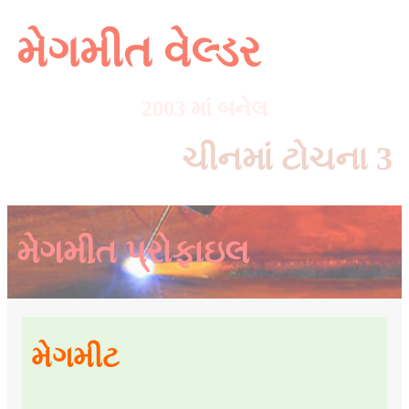
મેગમીત વેલ્ડર
2003 માં બનેલ
ચીનમાં ટોચના 3
મેગમીત પ્રોફાઇલ
મેગમીટ