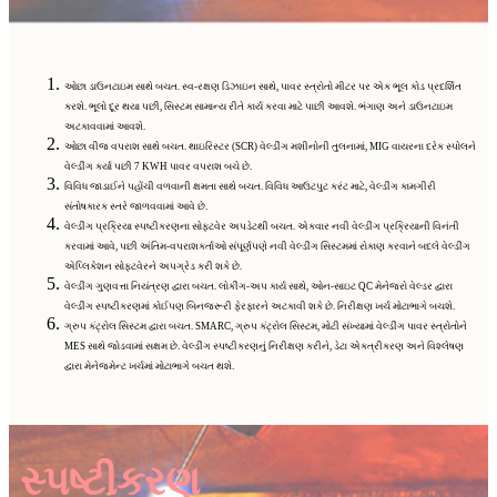
ઓછા ડાઉનટાઇમ સાથે બચત. સ્વ-રક્ષણ ડિઝાઇન સાથે, પાવર સ્ત્રોતો મીટર પર એક ભૂલ કોડ પ્રદર્શિત
કરશે. ભૂલો દૂર થયા પછી, સિસ્ટમ સામાન્ય રીતે કાર્ય કરવા માટે પાછી આવશે. ભંગાણ અને ડાઉનટાઇમ
અટકાવવામાં આવશે.
ઓછા વીજ વપરાશ સાથે બચત. થાઇરિસ્ટર (SCR) વેલ્ડીંગ મશીનોની તુલનામાં, MIG વાયરના દરેક સ્પોલને
વેલ્ડીંગ કર્યા પછી 7 KWH પાવર વપરાશ બચે છે.
વિવિધ જાડાઈને પહોંચી વળવાની ક્ષમતા સાથે બચત. વિવિધ આઉટપુટ કરંટ માટે, વેલ્ડીંગ કામગીરી
સંતોષકારક સ્તરે જાળવવામાં આવે છે.
વેલ્ડીંગ પ્રક્રિયા સ્પષ્ટીકરણના સોફ્ટવેર અપડેટથી બચત. એકવાર નવી વેલ્ડીંગ પ્રક્રિયાની વિનંતી
કરવામાં આવે, પછી અંતિમ-વપરાશકર્તાઓ સંપૂર્ણપણે નવી વેલ્ડીંગ સિસ્ટમમાં રોકાણ કરવાને બદલે વેલ્ડીંગ
એપ્લિકેશન સોફ્ટવેરને અપગ્રેડ કરી શકે છે.
વેલ્ડીંગ ગુણવત્તા નિયંત્રણ દ્વારા બચત. લોકીંગ-અપ કાર્ય સાથે, ઓન-સાઇટ QC મેનેજરો વેલ્ડર દ્વારા
વેલ્ડીંગ સ્પષ્ટીકરણમાં કોઈપણ બિનજરૂરી ફેરફારને અટકાવી શકે છે. નિરીક્ષણ ખર્ચ મોટાભાગે બચશે.
ગ્રુપ કંટ્રોલ સિસ્ટમ દ્વારા બચત. SMARC, ગ્રુપ કંટ્રોલ સિસ્ટમ, મોટી સંખ્યામાં વેલ્ડીંગ પાવર સ્ત્રોતોને
MES સાથે જોડવામાં સક્ષમ છે. વેલ્ડીંગ સ્પષ્ટીકરણનું નિરીક્ષણ કરીને, ડેટા એકત્રીકરણ અને વિશ્લેષણ
દ્વારા મેનેજમેન્ટ ખર્ચમાં મોટાભાગે બચત થશે.
સ્પષ્ટીકરણ