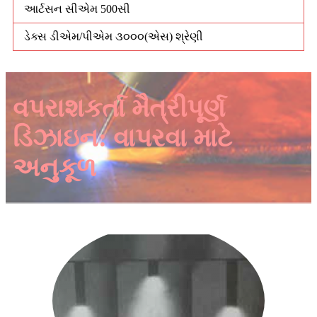
આર્ટસન સીએમ 500સી
ડેક્સ ડીએમ/પીએમ ૩૦૦૦(એસ) શ્રેણી
વપરાશકર્તા મૈત્રીપૂર્ણ
ડિઝાઇન: વાપરવા માટે
અનુકૂળ