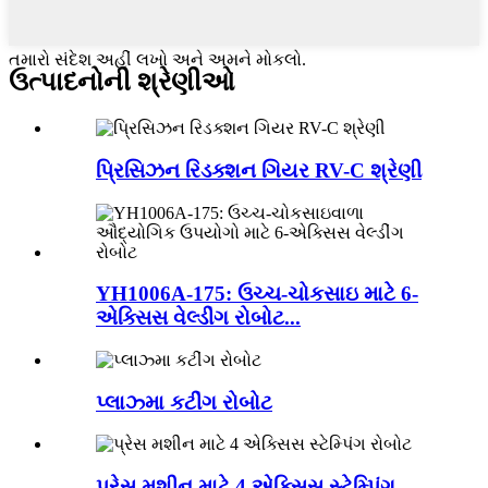
તમારો સંદેશ અહીં લખો અને અમને મોકલો.
ઉત્પાદનોની શ્રેણીઓ
પ્રિસિઝન રિડક્શન ગિયર RV-C શ્રેણી
YH1006A-175: ઉચ્ચ-ચોકસાઇ માટે 6-
એક્સિસ વેલ્ડીંગ રોબોટ...
પ્લાઝ્મા કટીંગ રોબોટ
પ્રેસ મશીન માટે 4 એક્સિસ સ્ટેમ્પિંગ