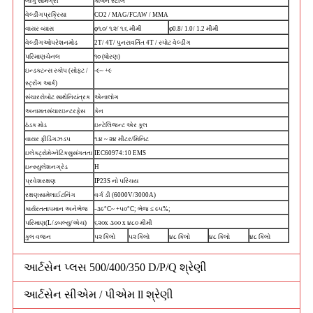
લાગુ સામગ્રી
કાર્બન સ્ટીલ
વેલ્ડીંગ
પ્રક્રિયા
CO2 / MAG/FCAW / MMA
વાયર વ્યાસ
φ૧.૦/ ૧.૨/ ૧.૬ મીમી
φ0.8/ 1.0/ 1.2 મીમી
વેલ્ડીંગ
ઓપરેશન
મોડ
2T/ 4T/ પુનરાવર્તિત 4T / સ્પોટ વેલ્ડીંગ
પરિમાણ
ચેનલ
૧૦ (ધોરણ)
ઇન્ડક્ટન્સ સ્કોપ (સોફ્ટ /
-૯~ +૯
સ્ટ્રોંગ આર્ક)
સંચાર
રોબોટ સાથે
નિયંત્રક
એનાલોગ
અનામત
સંચાર
ઇન્ટરફેસ
કેન
ઠંડક મોડ
ઇન્ટેલિજન્ટ એર કૂલ
વાયર ફીડિંગ
ઝડપ
૧.૪ ~ ૨૪ મીટર/મિનિટ
ઇલેક્ટ્રોમેગ્નેટિક
સુસંગતતા
IEC60974:10 EMS
ઇન્સ્યુલેશન
ગ્રેડ
H
પ્રવેશ
રક્ષણ
IP23S નો પરિચય
રક્ષણ
સામે
લાઈટનિંગ
વર્ગ ડી (6000V/3000A)
કાર્યરત
તાપમાન અને
ભેજ
-૩૯°C~ +૫૦°C; ભેજ ≤ ૯૫%;
પરિમાણ(L/
ડબલ્યુ/એચ)
૬૨૦x ૩૦૦ x ૪૮૦ મીમી
કુલ વજન
૫૨ કિલો
૫૨ કિલો
૪૮ કિલો
૪૮ કિલો
૪૮ કિલો
આર્ટસેન પ્લસ 500/400/350 D/P/Q શ્રેણી
આર્ટસેન સીએમ / પીએમ ll શ્રેણી