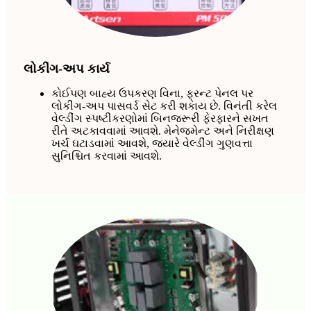
લોકીંગ-અપ કાર્ય
કોઈપણ બાહ્ય ઉપકરણ વિના, ફ્રન્ટ પેનલ પર
લોકીંગ-અપ પાસવર્ડ સેટ કરી શકાય છે. વિનંતી કરેલ
વેલ્ડીંગ સ્પષ્ટીકરણોમાં બિનજરૂરી ફેરફારને સખત
રીતે અટકાવવામાં આવશે. મેનેજમેન્ટ અને નિરીક્ષણ
ખર્ચ ઘટાડવામાં આવશે, જ્યારે વેલ્ડીંગ ગુણવત્તા
સુનિશ્ચિત કરવામાં આવશે.