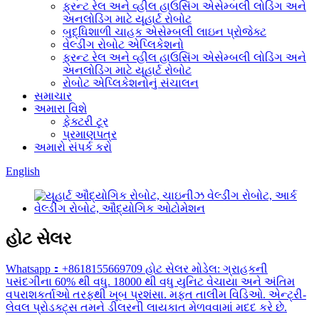
ફ્રન્ટ રેલ અને વ્હીલ હાઉસિંગ એસેમ્બલી લોડિંગ અને
અનલોડિંગ માટે યૂહાર્ટ રોબોટ
બુદ્ધિશાળી ચાહક એસેમ્બલી લાઇન પ્રોજેક્ટ
વેલ્ડીંગ રોબોટ એપ્લિકેશનો
ફ્રન્ટ રેલ અને વ્હીલ હાઉસિંગ એસેમ્બલી લોડિંગ અને
અનલોડિંગ માટે યૂહાર્ટ રોબોટ
રોબોટ એપ્લિકેશનોનું સંચાલન
સમાચાર
અમારા વિશે
ફેક્ટરી ટૂર
પ્રમાણપત્ર
અમારો સંપર્ક કરો
English
હોટ સેલર
Whatsapp：+8618155669709 હોટ સેલર મોડેલ: ગ્રાહકની
પસંદગીના 60% થી વધુ. 18000 થી વધુ યુનિટ વેચાયા અને અંતિમ
વપરાશકર્તાઓ તરફથી ખૂબ પ્રશંસા. મફત તાલીમ વિડિઓ. એન્ટ્રી-
લેવલ પ્રોડક્ટ્સ તમને ડીલરની લાયકાત મેળવવામાં મદદ કરે છે.