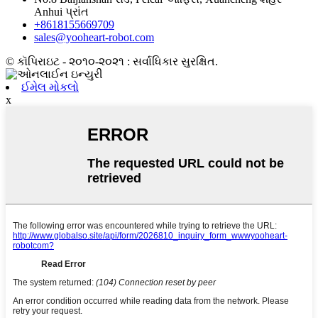
Anhui પ્રાંત
+8618155669709
sales@yooheart-robot.com
© કૉપિરાઇટ - ૨૦૧૦-૨૦૨૧ : સર્વાધિકાર સુરક્ષિત.
ઈમેલ મોકલો
x