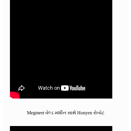
Megmeet વેલ્ડ મશીન સાથે Honyen રોબોટ