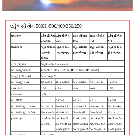
ઇહેવ સીએમ 500H /500/400/350/250
મેન્યુઅલ
ઇહેવ સીએમ
ઇહેવ સીએમ
ઇહેવ સીએમ
ઇહેવ સીએમ
ઇહેવ સીએમ
૫૦૦ એચ
૫૦૦
૪૦૦
350
250
રોબોટિક્સ
ઇહેવ સીએમ
ઇહેવ સીએમ
ઇહેવ સીએમ
ઇહેવ સીએમ
ઇહેવ સીએમ
૫૦૦ એચ
૫૦૦ એઆર
૪૦૦ એઆર
350 એઆર
250 એઆર
એઆર
નિયંત્રણ મોડ
સંપૂર્ણ ડિજિટલ-નિયંત્રણ
રેટેડ ઇનપુટ
વોલ્ટેજ
એસી 3PH 380V +/-25% (3PH 250V ~ 3PH 475V)
ઇનપુટ ફ્રીક્વન્સી
૩૦ ~ ૮૦ હર્ટ્ઝ
રેટેડ ઇનપુટ પાવર
૨૪ કેવીએ
૨૨.૩ કેવીએ
૧૬.૮ કેવીએ
૧૩.૫ કેવીએ
૮ કેવીએ
પાવર ફેક્ટર
૦.૯૩
૦.૯૩
૦.૯૪
૦.૯૪
૦.૯૪
કાર્યક્ષમતા
૮૬%
રેટેડ OCV
૭૫ વી
૭૩.૩વી
૬૩.૭વી
૬૩.૭વી
૬૩.૭વી
રેટેડ આઉટપુટ વર્તમાન
૩૦~૫૦૦એ
૩૦~૫૦૦એ
૩૦~ ૪૦૦એ
૩૦~ ૪૦૦એ
૩૦~ ૪૦૦એ
રેટેડ આઉટપુટ વોલ્ટેજ
૧૨~ ૪૫વોલ્ટ
૧૨~ ૪૫વોલ્ટ
૧૨ ~ ૩૮ વી
૧૨ ~ ૩૮ વી
૧૨ ~ ૩૮ વી
ફરજ ચક્ર
૫૦૦A ૧૦૦%
૫૦૦A ૬૦%
૪૦૦A ૬૦%
૩૫૦A ૬૦%
૨૫૦A ૧૦૦%
@ ૪૦°C
@૪૦°C
૩૯૦A
@૪૦°C
૩૧૦A
@૪૦°C
૨૭૧A
@૪૦°C
૧૯૦A
૧૦૦% @૪૦°C
૧૦૦% @૪૦°C
૧૦૦% @૪૦°C
૧૦૦% @૪૦°C