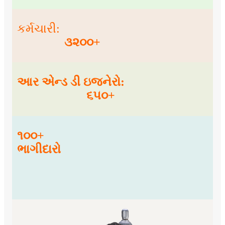
કર્મચારી:
૩૨૦૦+
આર એન્ડ ડી ઇજનેરો:
૬૫૦+
૧૦૦+
ભાગીદારો