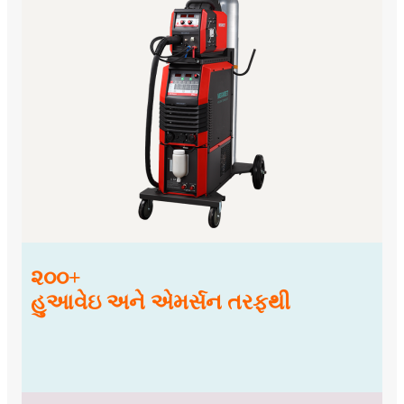
૨૦૦+
હુઆવેઇ અને એમર્સન તરફથી