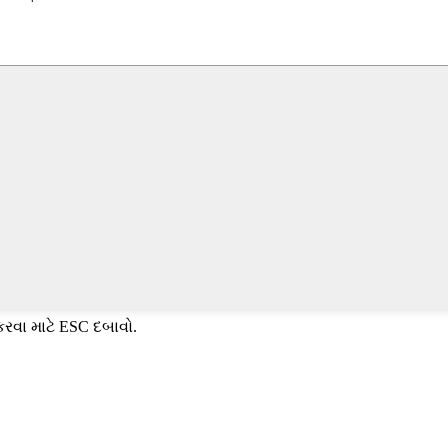
કરવા માટે ESC દબાવો.