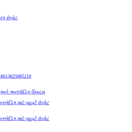
િંગ રોબોટ
+8613825085210
ગ અને અનલોડિંગ સિસ્ટમ
લોડિંગ માટે યૂહાર્ટ રોબોટ
લોડિંગ માટે યૂહાર્ટ રોબોટ