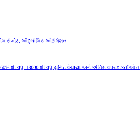
0% થી વધુ. 18000 થી વધુ યુનિટ વેચાયા અને અંતિમ વપરાશકર્તાઓ તર