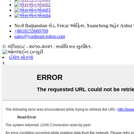
No.8 Baijianshan રોડ, Feicai ઓફિસ, Xuancheng શહેર Anhui પ
+8618155669709
sales@yooheart-robot.com
© કૉપિરાઇટ - ૨૦૧૦-૨૦૨૧ : સર્વાધિકાર સુરક્ષિત.
ઈમેલ મોકલો
x