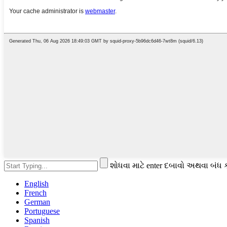
શોધવા માટે enter દબાવો અથવા બંધ 
English
French
German
Portuguese
Spanish