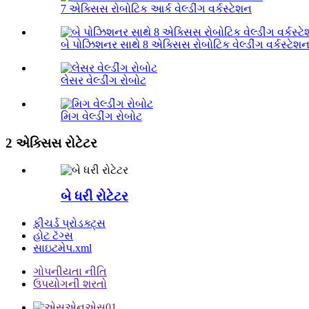
7 એક્સિસ રોબોટિક આર્ક વેલ્ડીંગ વર્કસ્ટેશન
બે પોઝિશનર સાથે 8 એક્સિસ રોબોટિક વેલ્ડીંગ વર્કસ્ટેશ
લેસર વેલ્ડીંગ રોબોટ
મિગ વેલ્ડીંગ રોબોટ
2 એક્સિસ રોટેટર
બે ધરી રોટેટર
ફીચર્ડ પ્રોડક્ટ્સ
હોટ ટૅગ્સ
સાઇટમેપ.xml
ગોપનીયતા નીતિ
ઉપયોગની શરતો