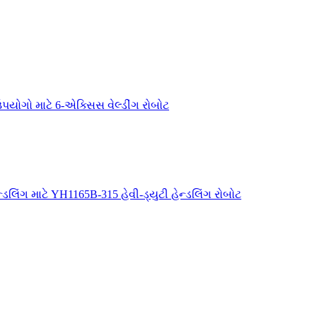
ોગો માટે 6-એક્સિસ વેલ્ડીંગ રોબોટ
ડલિંગ માટે YH1165B-315 હેવી-ડ્યુટી હેન્ડલિંગ રોબોટ