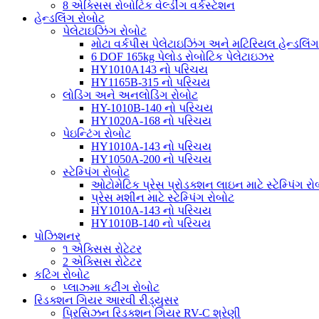
8 એક્સિસ રોબોટિક વેલ્ડીંગ વર્કસ્ટેશન
હેન્ડલિંગ રોબોટ
પેલેટાઇઝિંગ રોબોટ
મોટા વર્કપીસ પેલેટાઇઝિંગ અને મટિરિયલ હેન્ડલિંગ
6 DOF 165kg પેલોડ રોબોટિક પેલેટાઇઝર
HY1010A143 નો પરિચય
HY1165B-315 નો પરિચય
લોડિંગ અને અનલોડિંગ રોબોટ
HY-1010B-140 નો પરિચય
HY1020A-168 નો પરિચય
પેઇન્ટિંગ રોબોટ
HY1010A-143 નો પરિચય
HY1050A-200 નો પરિચય
સ્ટેમ્પિંગ રોબોટ
ઓટોમેટિક પ્રેસ પ્રોડક્શન લાઇન માટે સ્ટેમ્પિંગ રો
પ્રેસ મશીન માટે સ્ટેમ્પિંગ રોબોટ
HY1010A-143 નો પરિચય
HY1010B-140 નો પરિચય
પોઝિશનર
૧ એક્સિસ રોટેટર
2 એક્સિસ રોટેટર
કટિંગ રોબોટ
પ્લાઝ્મા કટીંગ રોબોટ
રિડક્શન ગિયર આરવી રીડ્યુસર
પ્રિસિઝન રિડક્શન ગિયર RV-C શ્રેણી