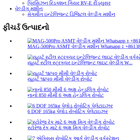
પ્રિસિઝન રિડક્શન ગિયર RV-E રીડ્યુસર
વેલ્ડીંગ મશીન
મેગમીત ઇન્ટેલિજન્ટ ડિજિટલ વેલ્ડીંગ મશીન
ફીચર્ડ ઉત્પાદનો
MAG-500Pro ASMT વેલ્ડીંગ મશીન Whatsapp：+861382
યૂહાર્ટ સ્ટીલ સ્ટ્રક્ચર ઇન્ટેલિજન્ટ લાઇટ વેલ્ડીંગ W...
યૂહાર્ટ ૧૪૫૦ મીમી વેલ્ડીંગ રોબોટ
નાનો 850 મીમી 6 અક્ષ હેન્ડલિંગ રોબોટ
6 DOF 165kg પેલોડ રોબોટિક પેલેટાઇઝર
સ્ટોરેજ રેક માટે 6 અક્ષ મિગ વેલ્ડીંગ રોબોટ