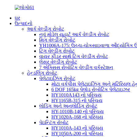
ઘર
ઉત્પાદનો
આર્ક વેલ્ડીંગ રોબોટ
નવું મોડેલ યૂહાર્ટ આર્ક વેલ્ડીંગ રોબોટ
મિગ વેલ્ડીંગ રોબોટ
YH1006A-175: ઉચ્ચ-ચોકસાઇવાળા ઔદ્યોગિક ઉપય
ટિગ વેલ્ડીંગ રોબોટ
વાયર ફીડર સાથે ટિગ વેલ્ડીંગ રોબોટ
લેસર વેલ્ડીંગ રોબોટ
7 એક્સિસ રોબોટિક વેલ્ડીંગ વર્કસ્ટેશન
હેન્ડલિંગ રોબોટ
પેલેટાઇઝિંગ રોબોટ
મોટા વર્કપીસ પેલેટાઇઝિંગ અને મટિરિયલ હેન્
6 DOF 165kg પેલોડ રોબોટિક પેલેટાઇઝર
HY1010A143 નો પરિચય
HY1165B-315 નો પરિચય
લોડિંગ અને અનલોડિંગ રોબોટ
HY-1010B-140 નો પરિચય
HY1020A-168 નો પરિચય
પેઇન્ટિંગ રોબોટ
HY1010A-143 નો પરિચય
HY1050A-200 નો પરિચય