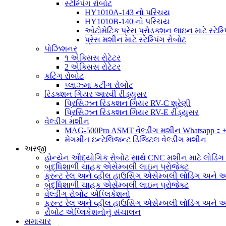
સ્ટેમ્પિંગ રોબોટ
HY1010A-143 નો પરિચય
HY1010B-140 નો પરિચય
ઓટોમેટિક પ્રેસ પ્રોડક્શન લાઇન માટે સ્ટેમ્પ
પ્રેસ મશીન માટે સ્ટેમ્પિંગ રોબોટ
પોઝિશનર
૧ એક્સિસ રોટેટર
2 એક્સિસ રોટેટર
કટિંગ રોબોટ
પ્લાઝ્મા કટીંગ રોબોટ
રિડક્શન ગિયર આરવી રીડ્યુસર
પ્રિસિઝન રિડક્શન ગિયર RV-C શ્રેણી
પ્રિસિઝન રિડક્શન ગિયર RV-E રીડ્યુસર
વેલ્ડીંગ મશીન
MAG-500Pro ASMT વેલ્ડીંગ મશીન Whatsapp：
મેગમીત ઇન્ટેલિજન્ટ ડિજિટલ વેલ્ડીંગ મશીન
અરજી
હોન્યેન ઔદ્યોગિક રોબોટ સાથે CNC મશીન માટે લોડિં
બુદ્ધિશાળી ચાહક એસેમ્બલી લાઇન પ્રોજેક્ટ
ફ્રન્ટ રેલ અને વ્હીલ હાઉસિંગ એસેમ્બલી લોડિંગ અને અન
બુદ્ધિશાળી ચાહક એસેમ્બલી લાઇન પ્રોજેક્ટ
વેલ્ડીંગ રોબોટ એપ્લિકેશનો
ફ્રન્ટ રેલ અને વ્હીલ હાઉસિંગ એસેમ્બલી લોડિંગ અને અન
રોબોટ એપ્લિકેશનોનું સંચાલન
સમાચાર