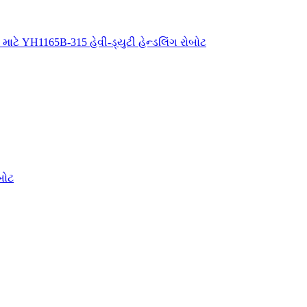
 માટે YH1165B-315 હેવી-ડ્યુટી હેન્ડલિંગ રોબોટ
બોટ