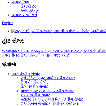
અમારા વિશે
ફેક્ટરી ટૂર
પ્રમાણપત્ર
અમારો સંપર્ક કરો
English
હોટ સેલર
Whatsapp：+8618155669709 હોટ સેલર મોડેલ: ગ્રાહકની પસંદગીના 6
તમને ડીલરની લાયકાત મેળવવામાં મદદ કરે છે.
શ્રેણીઓ
આર્ક વેલ્ડીંગ રોબોટ
નવું મોડેલ યૂહાર્ટ આર્ક વેલ્ડીંગ રોબોટ
મિગ વેલ્ડીંગ રોબોટ
ટિગ વેલ્ડીંગ રોબોટ
વાયર ફીડર સાથે ટિગ વેલ્ડીંગ રોબોટ
લેસર વેલ્ડીંગ રોબોટ
સ્ટોરેજ રેક માટે 6 અક્ષ મિગ વેલ્ડીંગ રોબોટ
7 એક્સિસ રોબોટિક વેલ્ડીંગ વર્કસ્ટેશન