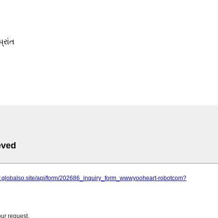
્રાંત