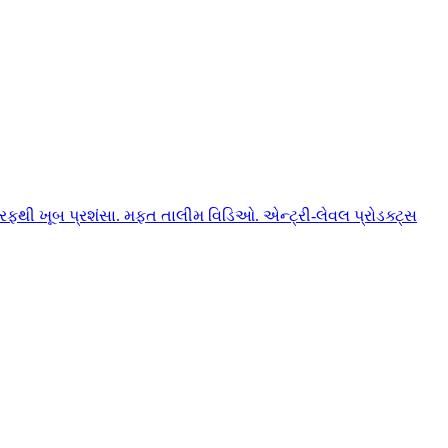
ફથી ખૂબ પ્રશંસા. મફત તાલીમ વિડિઓ. એન્ટ્રી-લેવલ પ્રોડક્ટ્સ