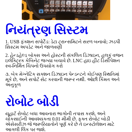
નિયંત્રણ સિસ્ટમ
1. USB ફંક્શન સપોર્ટેડ: ડેટા ટ્રાન્સમિટને સરળ બનાવો; ઝડપી
સિસ્ટમ અપડેટ અને જાળવણી
2. હેન્ડહેલ્ડ બોક્સ અને હોસ્ટની સંકલિત ડિઝાઇન, હલકું વજન
ઇલેક્ટ્રિક કેબિનેટ જગ્યા બચાવે છે. LNC હાઇ હીટ ડિસીપેશન
સ્વ-નિર્મિત ચિપનો ઉપયોગ કરો
૩. બેક મેગ્નેટિક સક્શન ડિઝાઇન પેન્ડન્ટને કોઈપણ સ્થિતિમાં
મૂકે છે, અને સપોર્ટ સેટ કરવાની જરૂર નથી. ઓછી કિંમત અને
અનુકૂળ
રોબોટ બોડી
યૂહાર્ટ રોબોટ બધા આવનારા ભાગોની તપાસ કરશે, અને
ચોકસાઈની આવશ્યકતા 0.01 મીમી છે. ફક્ત રોબોટ બોડી
એસેસરીઝ જે જરૂરિયાતોને પૂર્ણ કરે છે તે ઇન્સ્ટોલેશન માટે
આગલી લિંક પર જશે.