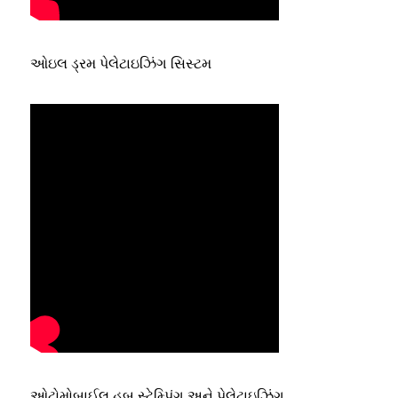
ઓઇલ ડ્રમ પેલેટાઇઝિંગ સિસ્ટમ
ઓટોમોબાઈલ
હબ સ્ટેમ્પિંગ અને પેલેટાઇઝિંગ