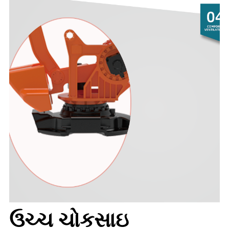
ઉચ્ચ ચોકસાઇ