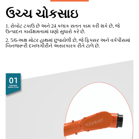
ઉચ્ચ ચોકસાઇ
1. રોબોટ ટકાઉ છે અને 24 કલાક સતત કામ કરી શકે છે, જે
ઉત્પાદન કાર્યક્ષમતામાં ઘણો સુધારો કરે છે.
2. 5/6-અક્ષ મોટર હાથમાં છુપાયેલી છે, જે ફિક્સર અને વર્કપીસમાં
બિનજરૂરી દખલગીરીને અસરકારક રીતે ટાળે છે.