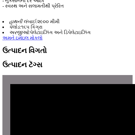
- નુકસાનનો દર ઓછો
- સ્વસ્થ અને સલામતીથી પ્રેરિત
હાથની લંબાઈ:
૨૯૦૦ મીમી
પેલોડ:
૧૬૫ કિગ્રા
અરજીઓ:
પેલેટાઇઝિંગ અને ડિપેલેટાઇઝિંગ
અમને ઇમેઇલ મોકલો
ઉત્પાદન વિગતો
ઉત્પાદન ટૅગ્સ