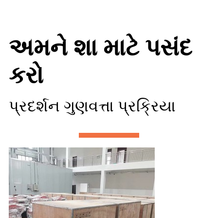
અમને શા માટે પસંદ
કરો
પ્રદર્શન ગુણવત્તા પ્રક્રિયા