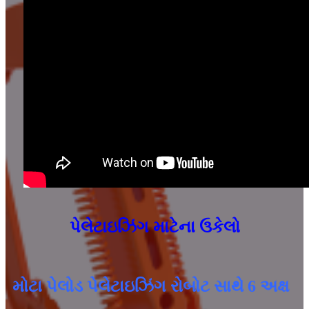
પેલેટાઇઝિંગ માટેના ઉકેલો
મોટા પેલોડ પેલેટાઇઝિંગ રોબોટ સાથે 6 અક્ષ