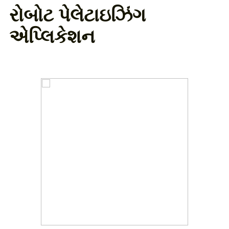
રોબોટ પેલેટાઇઝિંગ
એપ્લિકેશન