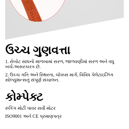
ઉચ્ચ ગુણવત્તા
1. રોબોટ સાધનો માળખામાં સરળ, જાળવણીમાં સરળ અને વધુ
ખર્ચ-અસરકારક છે.
2. ઉચ્ચ ગતિ અને સ્થિરતા, ચોક્કસ માર્ગ, વિવિધ પેલેટાઇઝિંગ
સોલ્યુશન્સનું સંપૂર્ણ સંચાલન.
કોમ્પેક્ટ
રુકિંગ મોટી પાવર સર્વો મોટર
ISO9001 અને CE પ્રમાણપત્ર