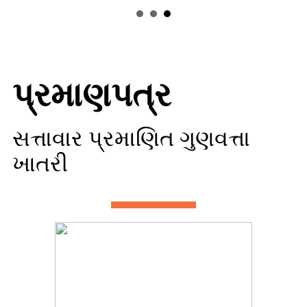
પ્રમાણપત્ર
સત્તાવાર પ્રમાણિત ગુણવત્તા
ખાતરી