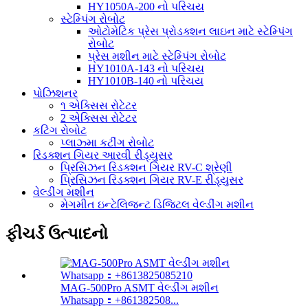
HY1050A-200 નો પરિચય
સ્ટેમ્પિંગ રોબોટ
ઓટોમેટિક પ્રેસ પ્રોડક્શન લાઇન માટે સ્ટેમ્પિંગ
રોબોટ
પ્રેસ મશીન માટે સ્ટેમ્પિંગ રોબોટ
HY1010A-143 નો પરિચય
HY1010B-140 નો પરિચય
પોઝિશનર
૧ એક્સિસ રોટેટર
2 એક્સિસ રોટેટર
કટિંગ રોબોટ
પ્લાઝ્મા કટીંગ રોબોટ
રિડક્શન ગિયર આરવી રીડ્યુસર
પ્રિસિઝન રિડક્શન ગિયર RV-C શ્રેણી
પ્રિસિઝન રિડક્શન ગિયર RV-E રીડ્યુસર
વેલ્ડીંગ મશીન
મેગમીત ઇન્ટેલિજન્ટ ડિજિટલ વેલ્ડીંગ મશીન
ફીચર્ડ ઉત્પાદનો
MAG-500Pro ASMT વેલ્ડીંગ મશીન
Whatsapp：+861382508...