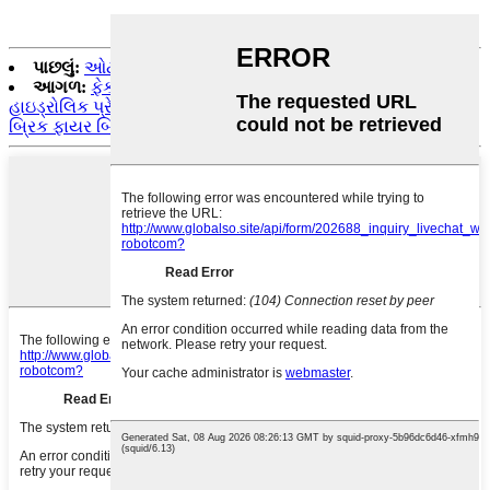
પાછલું:
ઓટો પાર્ટ્સ આર્ક વેલ્ડીંગ રોબોટ
આગળ:
ફેક્ટરી ઓછી કિંમત ચાઇના માસિક ડીલ્સ કસ્ટમાઇઝ્ડ
હાઇડ્રોલિક પ્રેસ ફોર કોલમ 4 પોસ્ટ પાવડર ફોર્મિંગ સોલ્ટ બ્રિક લિક
બ્રિક ફાયર બ્રિક રિફ્રેક્ટરી મટિરિયલ હાઇડ્રોલિક પ્રેસ મશીન