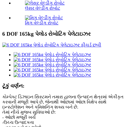
લેસર વેલ્ડીંગ રોબોટ
મિગ વેલ્ડીંગ રોબોટ
6 DOF 165kg પેલોડ રોબોટિક પેલેટાઇઝર
ટૂંકું વર્ણન:
કોમ્પેક્ટ ડિઝાઇન સિસ્ટમને તમારા હાલના ઉત્પાદન ક્ષેત્રમાં એકીકૃત
કરવાની મંજૂરી આપે છે, જેનાથી ઓછામાં ઓછા વિક્ષેપ સાથે
ઇન્સ્ટોલેશન અને કમિશનિંગ શક્ય બને છે.
તેમાં નીચે મુજબ સુવિધાઓ છે:
- ઓછો મજૂરી ખર્ચ
-ઉચ્ચ ઉત્પાદકતા