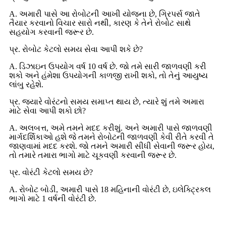
A. અમારી પાસે આ રોબોટની આખી યોજના છે, ગ્રિપર્સ જાતે
તૈયાર કરવાનો વિચાર સારો નથી, કારણ કે તેને રોબોટ સાથે
સહયોગ કરવાની જરૂર છે.
પ્ર. રોબોટ કેટલો સમય સેવા આપી શકે છે?
A. ડિઝાઇન ઉપયોગ વર્ષ 10 વર્ષ છે. જો તમે સારી જાળવણી કરી
શકો અને હંમેશા ઉપયોગની કાળજી રાખી શકો, તો તેનું આયુષ્ય
લાંબુ રહેશે.
પ્ર. જ્યારે વોરંટનો સમય સમાપ્ત થાય છે, ત્યારે શું તમે અમારા
માટે સેવા આપી શકો છો?
A. અલબત્ત, અમે તમને મદદ કરીશું. અને અમારી પાસે જાળવણી
માર્ગદર્શિકાઓ હશે જે તમને રોબોટની જાળવણી કેવી રીતે કરવી તે
જાણવામાં મદદ કરશે. જો તમને અમારી સીધી સેવાની જરૂર હોય,
તો તમારે તમારા ભાગો માટે ચૂકવણી કરવાની જરૂર છે.
પ્ર. વોરંટી કેટલો સમય છે?
A. રોબોટ બોડી, અમારી પાસે 18 મહિનાની વોરંટી છે, ઇલેક્ટ્રિકલ
ભાગો માટે 1 વર્ષની વોરંટી છે.