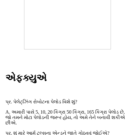
એફક્યુએ
પ્ર. પેલેટ્ઝિંગ રોબોટના પેલોડ વિશે શું?
A. અમારી પાસે 5, 10, 20 કિગ્રા 50 કિગ્રા, 165 કિગ્રા પેલોડ છે,
જો તમને મોટા પેલોડની જરૂર હોય, તો અમે તેને બનાવી શકીએ
છીએ.
પ્ર. શું મારે આર્મ ટૂલ્સના એન્ડને જાતે ગોઠવવું જોઈએ?