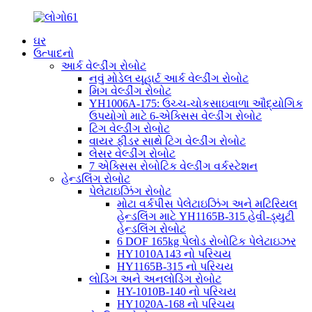
ઘર
ઉત્પાદનો
આર્ક વેલ્ડીંગ રોબોટ
નવું મોડેલ યૂહાર્ટ આર્ક વેલ્ડીંગ રોબોટ
મિગ વેલ્ડીંગ રોબોટ
YH1006A-175: ઉચ્ચ-ચોકસાઇવાળા ઔદ્યોગિક
ઉપયોગો માટે 6-એક્સિસ વેલ્ડીંગ રોબોટ
ટિગ વેલ્ડીંગ રોબોટ
વાયર ફીડર સાથે ટિગ વેલ્ડીંગ રોબોટ
લેસર વેલ્ડીંગ રોબોટ
7 એક્સિસ રોબોટિક વેલ્ડીંગ વર્કસ્ટેશન
હેન્ડલિંગ રોબોટ
પેલેટાઇઝિંગ રોબોટ
મોટા વર્કપીસ પેલેટાઇઝિંગ અને મટિરિયલ
હેન્ડલિંગ માટે YH1165B-315 હેવી-ડ્યુટી
હેન્ડલિંગ રોબોટ
6 DOF 165kg પેલોડ રોબોટિક પેલેટાઇઝર
HY1010A143 નો પરિચય
HY1165B-315 નો પરિચય
લોડિંગ અને અનલોડિંગ રોબોટ
HY-1010B-140 નો પરિચય
HY1020A-168 નો પરિચય