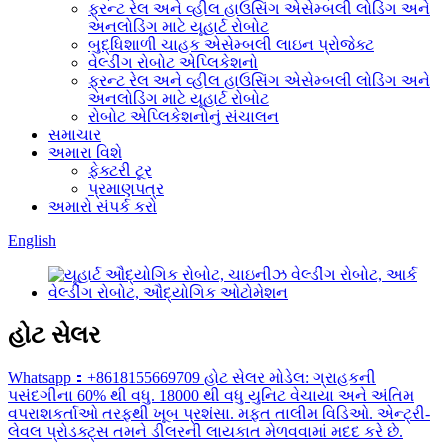
ફ્રન્ટ રેલ અને વ્હીલ હાઉસિંગ એસેમ્બલી લોડિંગ અને
અનલોડિંગ માટે યૂહાર્ટ રોબોટ
બુદ્ધિશાળી ચાહક એસેમ્બલી લાઇન પ્રોજેક્ટ
વેલ્ડીંગ રોબોટ એપ્લિકેશનો
ફ્રન્ટ રેલ અને વ્હીલ હાઉસિંગ એસેમ્બલી લોડિંગ અને
અનલોડિંગ માટે યૂહાર્ટ રોબોટ
રોબોટ એપ્લિકેશનોનું સંચાલન
સમાચાર
અમારા વિશે
ફેક્ટરી ટૂર
પ્રમાણપત્ર
અમારો સંપર્ક કરો
English
હોટ સેલર
Whatsapp：+8618155669709 હોટ સેલર મોડેલ: ગ્રાહકની
પસંદગીના 60% થી વધુ. 18000 થી વધુ યુનિટ વેચાયા અને અંતિમ
વપરાશકર્તાઓ તરફથી ખૂબ પ્રશંસા. મફત તાલીમ વિડિઓ. એન્ટ્રી-
લેવલ પ્રોડક્ટ્સ તમને ડીલરની લાયકાત મેળવવામાં મદદ કરે છે.