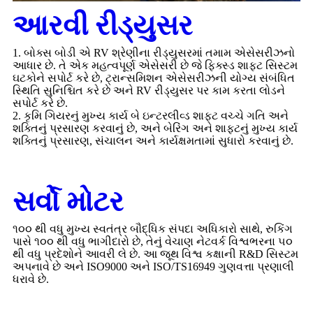
આરવી રીડ્યુસર
1. બોક્સ બોડી એ RV શ્રેણીના રીડ્યુસરમાં તમામ એસેસરીઝનો
આધાર છે. તે એક મહત્વપૂર્ણ એસેસરી છે જે ફિક્સ્ડ શાફ્ટ સિસ્ટમ
ઘટકોને સપોર્ટ કરે છે, ટ્રાન્સમિશન એસેસરીઝની યોગ્ય સંબંધિત
સ્થિતિ સુનિશ્ચિત કરે છે અને RV રીડ્યુસર પર કામ કરતા લોડને
સપોર્ટ કરે છે.
2. કૃમિ ગિયરનું મુખ્ય કાર્ય બે ઇન્ટરલીવ્ડ શાફ્ટ વચ્ચે ગતિ અને
શક્તિનું પ્રસારણ કરવાનું છે, અને બેરિંગ અને શાફ્ટનું મુખ્ય કાર્ય
શક્તિનું પ્રસારણ, સંચાલન અને કાર્યક્ષમતામાં સુધારો કરવાનું છે.
સર્વો મોટર
૧૦૦ થી વધુ મુખ્ય સ્વતંત્ર બૌદ્ધિક સંપદા અધિકારો સાથે, રુકિંગ
પાસે ૧૦૦ થી વધુ ભાગીદારો છે, તેનું વેચાણ નેટવર્ક વિશ્વભરના ૫૦
થી વધુ પ્રદેશોને આવરી લે છે. આ જૂથ વિશ્વ કક્ષાની R&D સિસ્ટમ
અપનાવે છે અને ISO9000 અને ISO/TS16949 ગુણવત્તા પ્રણાલી
ધરાવે છે.