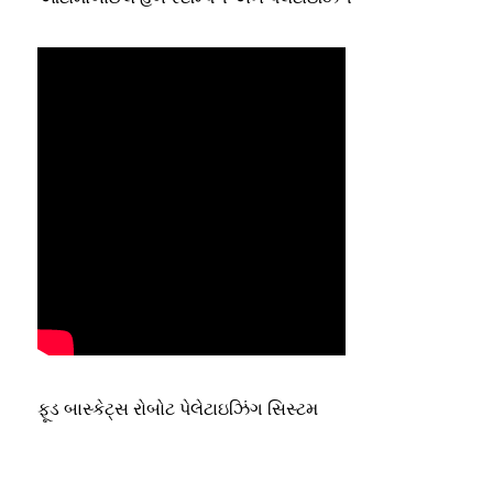
ફૂડ બાસ્કેટ્સ રોબોટ પેલેટાઇઝિંગ સિસ્ટમ