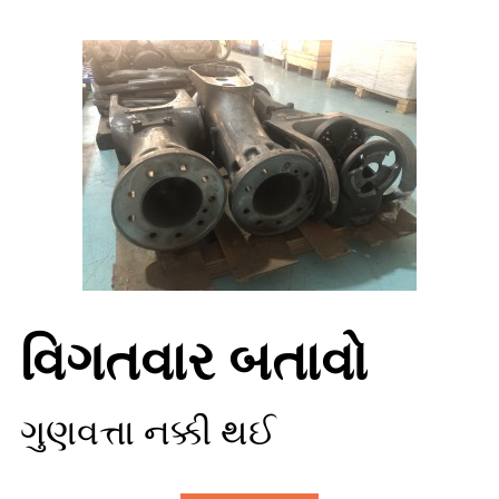
વિગતવાર બતાવો
ગુણવત્તા નક્કી થઈ