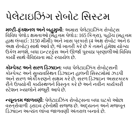
પેલેટાઇઝિંગ રોબોટ સિસ્ટમ
મલ્ટી-ફંક્શનલ અને બહુમુખી
: અમારા પેલેટાઇઝિંગ રોબોટ્સ
વિવિધ પેલોડ ક્ષમતાઓ (મહત્તમ પેલોડ: 165 કિગ્રા), પહોંચ (મહત્તમ
હાથ લંબાઈ: 3150 મીમી) અને ખાસ પ્રકારો (4 અક્ષ રોબોટ અને 6
અક્ષ રોબોટ) સાથે આવે છે, જે ખાતરી કરે છે કે તમને હંમેશા યોગ્ય
ઉકેલ મળશે, બધા ઇન્ટરફેસ અને ઊર્જા પુરવઠા પ્રણાલીઓ વિવિધ
કાર્યો સાથે વૈવિધ્યતા માટે રચાયેલ છે.
કોમ્પેક્ટ અને સરળ ડિઝાઇન
: બધા પેલેટાઇઝિંગ રોબોટ્સની
કોમ્પેક્ટ અને સુવ્યવસ્થિત ડિઝાઇન હાલની સિસ્ટમોમાં ઝડપી
અને સરળ એકીકરણને સક્ષમ કરે છે. સરળ ડિઝાઇન અસરકારક
રીતે ઉપયોગી કાર્યસ્થળને વિસ્તૃત કરે છે અને નવીન કાર્યકારી
સ્ટેશન ખ્યાલોને મંજૂરી આપે છે.
ન્યૂનતમ જાળવણી
: પેલેટાઇઝિંગ રોબોટ્સના બધા ઘટકો ઓછા
વસ્ત્રોવાળી ડ્રાઇવ ટ્રેનોથી સજ્જ છે. અદ્યતન અને મજબૂત
ડિઝાઇન અત્યંત લાંબા જાળવણી અંતરાલ બનાવે છે.