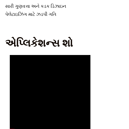
સારી ગુણવત્તા અને કડક ડિઝાઇન
પેલેટાઇઝિંગ માટે ઝડપી ગતિ
એપ્લિકેશન્સ શો