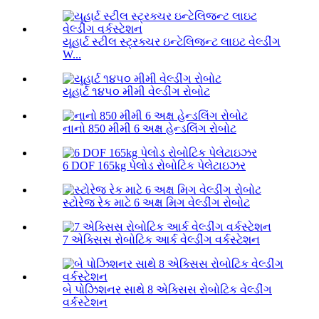
યૂહાર્ટ સ્ટીલ સ્ટ્રક્ચર ઇન્ટેલિજન્ટ લાઇટ વેલ્ડીંગ
W...
યૂહાર્ટ ૧૪૫૦ મીમી વેલ્ડીંગ રોબોટ
નાનો 850 મીમી 6 અક્ષ હેન્ડલિંગ રોબોટ
6 DOF 165kg પેલોડ રોબોટિક પેલેટાઇઝર
સ્ટોરેજ રેક માટે 6 અક્ષ મિગ વેલ્ડીંગ રોબોટ
7 એક્સિસ રોબોટિક આર્ક વેલ્ડીંગ વર્કસ્ટેશન
બે પોઝિશનર સાથે 8 એક્સિસ રોબોટિક વેલ્ડીંગ
વર્કસ્ટેશન