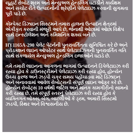
યૂહાર્ટ રોબોટ શ્રમ અને મેન્યુઅલ હેન્ડલિંગ ઘટાડીને કાર્યક્ષમ
અને સચોટ રીતે ઉત્પાદનોની શ્રેણીને પેલેટાઇઝ કરવાની સુગમતા
પૂરી પાડે છે.
કોમ્પેક્ટ ડિઝાઇન સિસ્ટમને તમારા હાલના ઉત્પાદન ક્ષેત્રમાં
એકીકૃત કરવાની મંજૂરી આપે છે, જેનાથી ઓછામાં ઓછા વિક્ષેપ
સાથે ઇન્સ્ટોલેશન અને કમિશનિંગ શક્ય બને છે.
HY1165A-290 પેલેટ પેટર્નની પુનરાવર્તિતતા સુનિશ્ચિત કરે છે અને
પ્રોડક્શન લાઇન ઓપરેટર સાથે પેલેટાઇઝિંગની પુનરાવર્તિત ગતિ
સાથે સંકળાયેલ મેન્યુઅલ હેન્ડલિંગ ઇજાઓને ઘટાડે છે.
તમે તમારી લાઇનના આગળના ભાગમાં ઉત્પાદનને ડિપેલેટાઇઝ કરી
રહ્યા હોવ કે ડાઉનસ્ટ્રીમને પેલેટાઇઝ કરી રહ્યા હોવ, હોન્યેન
ઉચ્ચ ફરજ અને ઝડપી ચક્ર સમય પહોંચાડવા માટે ડિઝાઇન
અને બનાવવામાં આવેલ રોબોટ્સની સંપૂર્ણ લાઇન ઓફર કરે છે.
હોન્યેન રોબોટ્સ 10 વર્ષથી જટિલ અને માનક કામગીરીનો સામનો
કરી રહ્યા છે. તમે સંપૂર્ણ સ્તરનું પેલેટાઇઝ કરી રહ્યા હોવ કે
વ્યક્તિગત બોક્સ, બેગ, બાટલીઓ કે ડ્રમ, અમારી સિસ્ટમો
ઝડપી, સ્થિર અને વિશ્વસનીય છે.