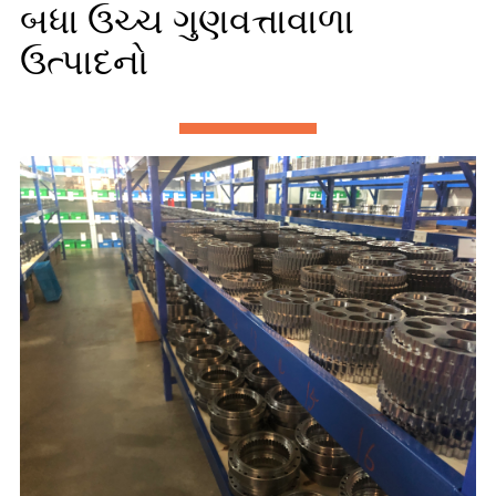
બધા ઉચ્ચ ગુણવત્તાવાળા
ઉત્પાદનો