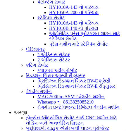
પેઇન્ટિંગ રોબોટ
HY1010A-143 નો પરિચય
HY1050A-200 નો પરિચય
સ્ટેમ્પિંગ રોબોટ
HY1010A-143 નો પરિચય
HY1010B-140 નો પરિચય
ઓટોમેટિક પ્રેસ પ્રોડક્શન લાઇન માટે
સ્ટેમ્પિંગ રોબોટ
પ્રેસ મશીન માટે સ્ટેમ્પિંગ રોબોટ
પોઝિશનર
૧ એક્સિસ રોટેટર
2 એક્સિસ રોટેટર
કટિંગ રોબોટ
પ્લાઝ્મા કટીંગ રોબોટ
રિડક્શન ગિયર આરવી રીડ્યુસર
પ્રિસિઝન રિડક્શન ગિયર RV-C શ્રેણી
પ્રિસિઝન રિડક્શન ગિયર RV-E રીડ્યુસર
વેલ્ડીંગ મશીન
MAG-500Pro ASMT વેલ્ડીંગ મશીન
Whatsapp：+8613825085210
મેગમીત ઇન્ટેલિજન્ટ ડિજિટલ વેલ્ડીંગ મશીન
અરજી
હોન્યેન ઔદ્યોગિક રોબોટ સાથે CNC મશીન માટે
લોડિંગ અને અનલોડિંગ સિસ્ટમ
બુદ્ધિશાળી ચાહક એસેમ્બલી લાઇન પ્રોજેક્ટ