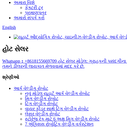
અમારા વિશે
ફેક્ટરી ટૂર
પ્રમાણપત્ર
અમારો સંપર્ક કરો
English
હોટ સેલર
Whatsapp：+8618155669709 હોટ સેલર મોડેલ: ગ્રાહકની પસંદગીના 6
તમને ડીલરની લાયકાત મેળવવામાં મદદ કરે છે.
શ્રેણીઓ
આર્ક વેલ્ડીંગ રોબોટ
નવું મોડેલ યૂહાર્ટ આર્ક વેલ્ડીંગ રોબોટ
મિગ વેલ્ડીંગ રોબોટ
ટિગ વેલ્ડીંગ રોબોટ
વાયર ફીડર સાથે ટિગ વેલ્ડીંગ રોબોટ
લેસર વેલ્ડીંગ રોબોટ
સ્ટોરેજ રેક માટે 6 અક્ષ મિગ વેલ્ડીંગ રોબોટ
7 એક્સિસ રોબોટિક વેલ્ડીંગ વર્કસ્ટેશન