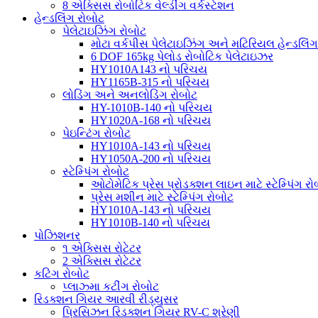
8 એક્સિસ રોબોટિક વેલ્ડીંગ વર્કસ્ટેશન
હેન્ડલિંગ રોબોટ
પેલેટાઇઝિંગ રોબોટ
મોટા વર્કપીસ પેલેટાઇઝિંગ અને મટિરિયલ હેન્ડલિંગ
6 DOF 165kg પેલોડ રોબોટિક પેલેટાઇઝર
HY1010A143 નો પરિચય
HY1165B-315 નો પરિચય
લોડિંગ અને અનલોડિંગ રોબોટ
HY-1010B-140 નો પરિચય
HY1020A-168 નો પરિચય
પેઇન્ટિંગ રોબોટ
HY1010A-143 નો પરિચય
HY1050A-200 નો પરિચય
સ્ટેમ્પિંગ રોબોટ
ઓટોમેટિક પ્રેસ પ્રોડક્શન લાઇન માટે સ્ટેમ્પિંગ રો
પ્રેસ મશીન માટે સ્ટેમ્પિંગ રોબોટ
HY1010A-143 નો પરિચય
HY1010B-140 નો પરિચય
પોઝિશનર
૧ એક્સિસ રોટેટર
2 એક્સિસ રોટેટર
કટિંગ રોબોટ
પ્લાઝ્મા કટીંગ રોબોટ
રિડક્શન ગિયર આરવી રીડ્યુસર
પ્રિસિઝન રિડક્શન ગિયર RV-C શ્રેણી