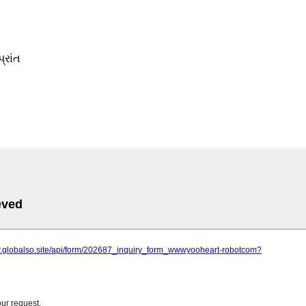
્રાંત