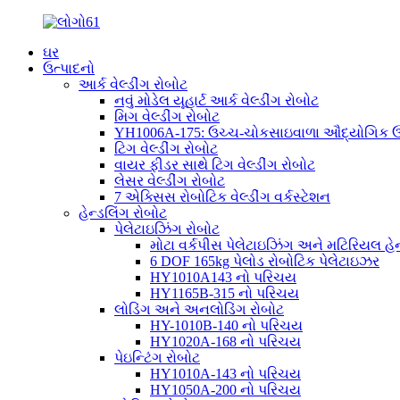
ઘર
ઉત્પાદનો
આર્ક વેલ્ડીંગ રોબોટ
નવું મોડેલ યૂહાર્ટ આર્ક વેલ્ડીંગ રોબોટ
મિગ વેલ્ડીંગ રોબોટ
YH1006A-175: ઉચ્ચ-ચોકસાઇવાળા ઔદ્યોગિક ઉપય
ટિગ વેલ્ડીંગ રોબોટ
વાયર ફીડર સાથે ટિગ વેલ્ડીંગ રોબોટ
લેસર વેલ્ડીંગ રોબોટ
7 એક્સિસ રોબોટિક વેલ્ડીંગ વર્કસ્ટેશન
હેન્ડલિંગ રોબોટ
પેલેટાઇઝિંગ રોબોટ
મોટા વર્કપીસ પેલેટાઇઝિંગ અને મટિરિયલ હેન્
6 DOF 165kg પેલોડ રોબોટિક પેલેટાઇઝર
HY1010A143 નો પરિચય
HY1165B-315 નો પરિચય
લોડિંગ અને અનલોડિંગ રોબોટ
HY-1010B-140 નો પરિચય
HY1020A-168 નો પરિચય
પેઇન્ટિંગ રોબોટ
HY1010A-143 નો પરિચય
HY1050A-200 નો પરિચય