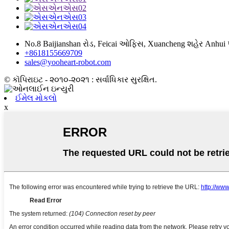
No.8 Baijianshan રોડ, Feicai ઓફિસ, Xuancheng શહેર Anhui પ
+8618155669709
sales@yooheart-robot.com
© કૉપિરાઇટ - ૨૦૧૦-૨૦૨૧ : સર્વાધિકાર સુરક્ષિત.
ઈમેલ મોકલો
x