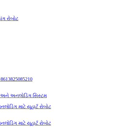
િંગ રોબોટ
+8613825085210
ગ અને અનલોડિંગ સિસ્ટમ
લોડિંગ માટે યૂહાર્ટ રોબોટ
લોડિંગ માટે યૂહાર્ટ રોબોટ