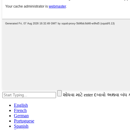
શોધવા માટે enter દબાવો અથવા બંધ 
English
French
German
Portuguese
Spanish