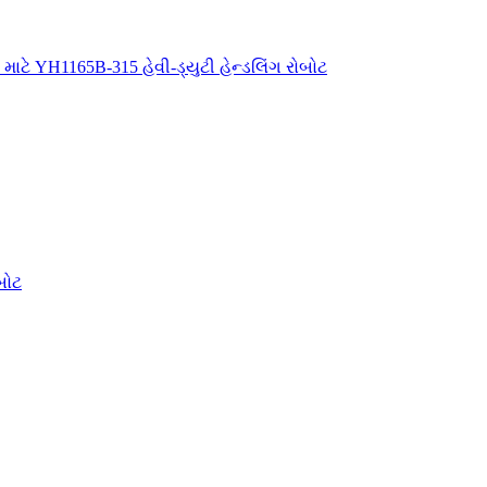
 માટે YH1165B-315 હેવી-ડ્યુટી હેન્ડલિંગ રોબોટ
બોટ