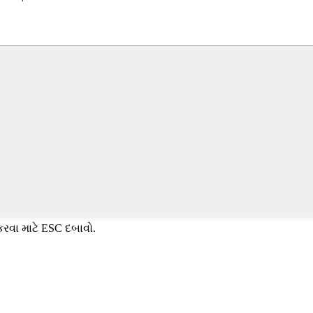
કરવા માટે ESC દબાવો.