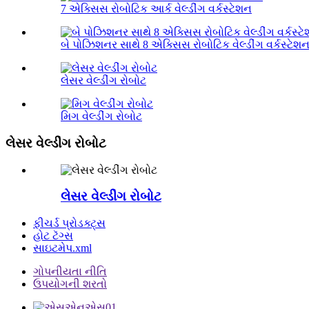
7 એક્સિસ રોબોટિક આર્ક વેલ્ડીંગ વર્કસ્ટેશન
બે પોઝિશનર સાથે 8 એક્સિસ રોબોટિક વેલ્ડીંગ વર્કસ્ટેશ
લેસર વેલ્ડીંગ રોબોટ
મિગ વેલ્ડીંગ રોબોટ
લેસર વેલ્ડીંગ રોબોટ
લેસર વેલ્ડીંગ રોબોટ
ફીચર્ડ પ્રોડક્ટ્સ
હોટ ટૅગ્સ
સાઇટમેપ.xml
ગોપનીયતા નીતિ
ઉપયોગની શરતો