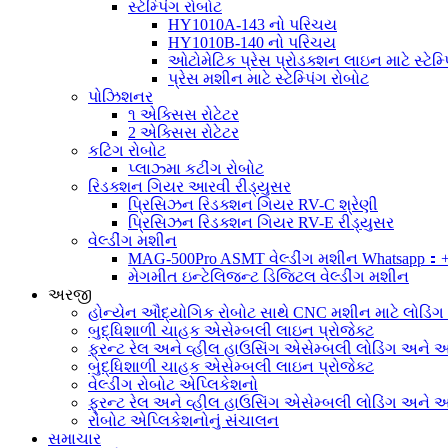
સ્ટેમ્પિંગ રોબોટ
HY1010A-143 નો પરિચય
HY1010B-140 નો પરિચય
ઓટોમેટિક પ્રેસ પ્રોડક્શન લાઇન માટે સ્ટેમ્પ
પ્રેસ મશીન માટે સ્ટેમ્પિંગ રોબોટ
પોઝિશનર
૧ એક્સિસ રોટેટર
2 એક્સિસ રોટેટર
કટિંગ રોબોટ
પ્લાઝ્મા કટીંગ રોબોટ
રિડક્શન ગિયર આરવી રીડ્યુસર
પ્રિસિઝન રિડક્શન ગિયર RV-C શ્રેણી
પ્રિસિઝન રિડક્શન ગિયર RV-E રીડ્યુસર
વેલ્ડીંગ મશીન
MAG-500Pro ASMT વેલ્ડીંગ મશીન Whatsapp：
મેગમીત ઇન્ટેલિજન્ટ ડિજિટલ વેલ્ડીંગ મશીન
અરજી
હોન્યેન ઔદ્યોગિક રોબોટ સાથે CNC મશીન માટે લોડિં
બુદ્ધિશાળી ચાહક એસેમ્બલી લાઇન પ્રોજેક્ટ
ફ્રન્ટ રેલ અને વ્હીલ હાઉસિંગ એસેમ્બલી લોડિંગ અને અન
બુદ્ધિશાળી ચાહક એસેમ્બલી લાઇન પ્રોજેક્ટ
વેલ્ડીંગ રોબોટ એપ્લિકેશનો
ફ્રન્ટ રેલ અને વ્હીલ હાઉસિંગ એસેમ્બલી લોડિંગ અને અન
રોબોટ એપ્લિકેશનોનું સંચાલન
સમાચાર