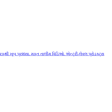
ફથી ખૂબ પ્રશંસા. મફત તાલીમ વિડિઓ. એન્ટ્રી-લેવલ પ્રોડક્ટ્સ