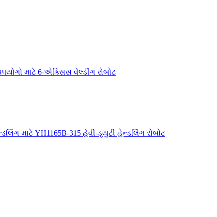
ોગો માટે 6-એક્સિસ વેલ્ડીંગ રોબોટ
ડલિંગ માટે YH1165B-315 હેવી-ડ્યુટી હેન્ડલિંગ રોબોટ