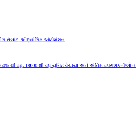
0% થી વધુ. 18000 થી વધુ યુનિટ વેચાયા અને અંતિમ વપરાશકર્તાઓ તર