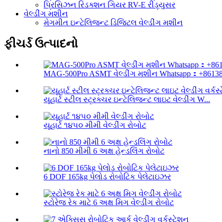
પ્રિસિઝન રિડક્શન ગિયર RV-E રીડ્યુસર
વેલ્ડીંગ મશીન
મેગમીત ઇન્ટેલિજન્ટ ડિજિટલ વેલ્ડીંગ મશીન
ફીચર્ડ ઉત્પાદનો
MAG-500Pro ASMT વેલ્ડીંગ મશીન Whatsapp：+861382
યૂહાર્ટ સ્ટીલ સ્ટ્રક્ચર ઇન્ટેલિજન્ટ લાઇટ વેલ્ડીંગ W...
યૂહાર્ટ ૧૪૫૦ મીમી વેલ્ડીંગ રોબોટ
નાનો 850 મીમી 6 અક્ષ હેન્ડલિંગ રોબોટ
6 DOF 165kg પેલોડ રોબોટિક પેલેટાઇઝર
સ્ટોરેજ રેક માટે 6 અક્ષ મિગ વેલ્ડીંગ રોબોટ