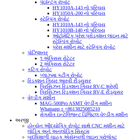
પેઇન્ટિંગ રોબોટ
HY1010A-143 નો પરિચય
HY1050A-200 નો પરિચય
સ્ટેમ્પિંગ રોબોટ
HY1010A-143 નો પરિચય
HY1010B-140 નો પરિચય
ઓટોમેટિક પ્રેસ પ્રોડક્શન લાઇન માટે
સ્ટેમ્પિંગ રોબોટ
પ્રેસ મશીન માટે સ્ટેમ્પિંગ રોબોટ
પોઝિશનર
૧ એક્સિસ રોટેટર
2 એક્સિસ રોટેટર
કટિંગ રોબોટ
પ્લાઝ્મા કટીંગ રોબોટ
રિડક્શન ગિયર આરવી રીડ્યુસર
પ્રિસિઝન રિડક્શન ગિયર RV-C શ્રેણી
પ્રિસિઝન રિડક્શન ગિયર RV-E રીડ્યુસર
વેલ્ડીંગ મશીન
MAG-500Pro ASMT વેલ્ડીંગ મશીન
Whatsapp：+8613825085210
મેગમીત ઇન્ટેલિજન્ટ ડિજિટલ વેલ્ડીંગ મશીન
અરજી
હોન્યેન ઔદ્યોગિક રોબોટ સાથે CNC મશીન માટે
લોડિંગ અને અનલોડિંગ સિસ્ટમ
બુદ્ધિશાળી ચાહક એસેમ્બલી લાઇન પ્રોજેક્ટ