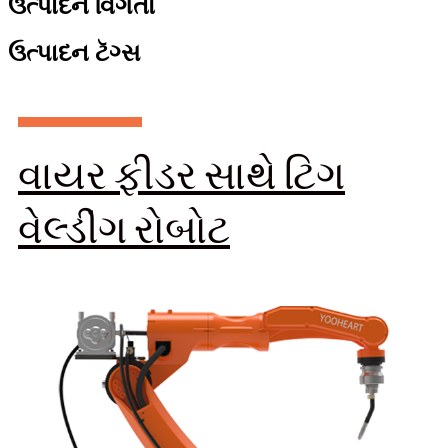
ઉત્પાદન વિગતો
ઉત્પાદન ટૅગ્સ
વાયર ફીડર સાથે ટિગ
વેલ્ડીંગ રોબોટ