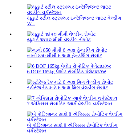
યૂહાર્ટ સ્ટીલ સ્ટ્રક્ચર ઇન્ટેલિજન્ટ લાઇટ વેલ્ડીંગ
W...
યૂહાર્ટ ૧૪૫૦ મીમી વેલ્ડીંગ રોબોટ
નાનો 850 મીમી 6 અક્ષ હેન્ડલિંગ રોબોટ
6 DOF 165kg પેલોડ રોબોટિક પેલેટાઇઝર
સ્ટોરેજ રેક માટે 6 અક્ષ મિગ વેલ્ડીંગ રોબોટ
7 એક્સિસ રોબોટિક આર્ક વેલ્ડીંગ વર્કસ્ટેશન
બે પોઝિશનર સાથે 8 એક્સિસ રોબોટિક વેલ્ડીંગ
વર્કસ્ટેશન