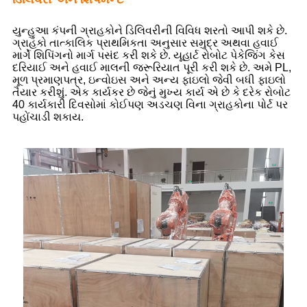
યુન્હુઆ કંપની ગ્રાહકોને ડિલિવરીની વિવિધ શરતો આપી શકે છે.
ગ્રાહકો તાત્કાલિક પ્રાથમિકતા અનુસાર સમુદ્ર અથવા હવાઈ
માર્ગે શિપિંગનો માર્ગ પસંદ કરી શકે છે. યૂહાર્ટ રોબોટ પેકેજિંગ કેસ
દરિયાઈ અને હવાઈ માલની જરૂરિયાત પૂરી કરી શકે છે. અમે PL,
મૂળ પ્રમાણપત્ર, ઇન્વોઇસ અને અન્ય ફાઇલો જેવી બધી ફાઇલો
તૈયાર કરીશું. એક કાર્યકર છે જેનું મુખ્ય કાર્ય એ છે કે દરેક રોબોટ
40 કાર્યકારી દિવસોમાં કોઈપણ અડચણ વિના ગ્રાહકોના પોર્ટ પર
પહોંચાડી શકાય.