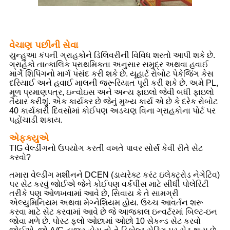
વેચાણ પછીની સેવા
યુન્હુઆ કંપની ગ્રાહકોને ડિલિવરીની વિવિધ શરતો આપી શકે છે.
ગ્રાહકો તાત્કાલિક પ્રાથમિકતા અનુસાર સમુદ્ર અથવા હવાઈ
માર્ગે શિપિંગનો માર્ગ પસંદ કરી શકે છે. યૂહાર્ટ રોબોટ પેકેજિંગ કેસ
દરિયાઈ અને હવાઈ માલની જરૂરિયાત પૂરી કરી શકે છે. અમે PL,
મૂળ પ્રમાણપત્ર, ઇન્વોઇસ અને અન્ય ફાઇલો જેવી બધી ફાઇલો
તૈયાર કરીશું. એક કાર્યકર છે જેનું મુખ્ય કાર્ય એ છે કે દરેક રોબોટ
40 કાર્યકારી દિવસોમાં કોઈપણ અડચણ વિના ગ્રાહકોના પોર્ટ પર
પહોંચાડી શકાય.
એફક્યુએ
TIG વેલ્ડીંગનો ઉપયોગ કરતી વખતે પાવર સોર્સ કેવી રીતે સેટ
કરવો?
તમારા વેલ્ડીંગ મશીનને DCEN (ડાયરેક્ટ કરંટ ઇલેક્ટ્રોડ નેગેટિવ)
પર સેટ કરવું જોઈએ જેને કોઈપણ વર્કપીસ માટે સીધી પોલેરિટી
તરીકે પણ ઓળખવામાં આવે છે, સિવાય કે તે સામગ્રી
એલ્યુમિનિયમ અથવા મેગ્નેશિયમ હોય. ઉચ્ચ આવર્તન શરૂ
કરવા માટે સેટ કરવામાં આવે છે જે આજકાલ ઇન્વર્ટરમાં બિલ્ટ-ઇન
જોવા મળે છે. પોસ્ટ ફ્લો ઓછામાં ઓછો 10 સેકન્ડ સેટ કરવો