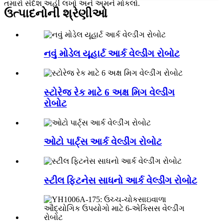
તમારો સંદેશ અહીં લખો અને અમને મોકલો.
ઉત્પાદનોની શ્રેણીઓ
નવું મોડેલ યૂહાર્ટ આર્ક વેલ્ડીંગ રોબોટ
સ્ટોરેજ રેક માટે 6 અક્ષ મિગ વેલ્ડીંગ
રોબોટ
ઓટો પાર્ટ્સ આર્ક વેલ્ડીંગ રોબોટ
સ્ટીલ ફિટનેસ સાધનો આર્ક વેલ્ડીંગ રોબોટ