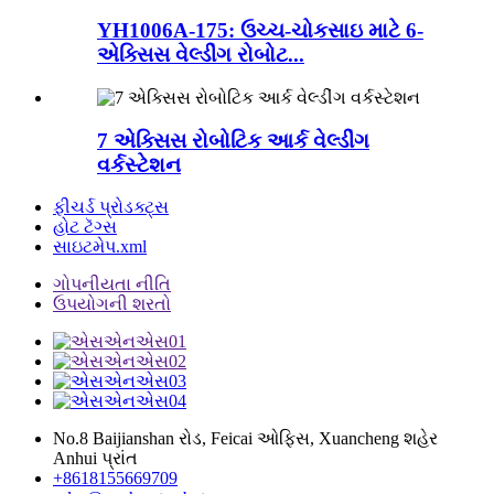
YH1006A-175: ઉચ્ચ-ચોકસાઇ માટે 6-
એક્સિસ વેલ્ડીંગ રોબોટ...
7 એક્સિસ રોબોટિક આર્ક વેલ્ડીંગ
વર્કસ્ટેશન
ફીચર્ડ પ્રોડક્ટ્સ
હોટ ટૅગ્સ
સાઇટમેપ.xml
ગોપનીયતા નીતિ
ઉપયોગની શરતો
No.8 Baijianshan રોડ, Feicai ઓફિસ, Xuancheng શહેર
Anhui પ્રાંત
+8618155669709