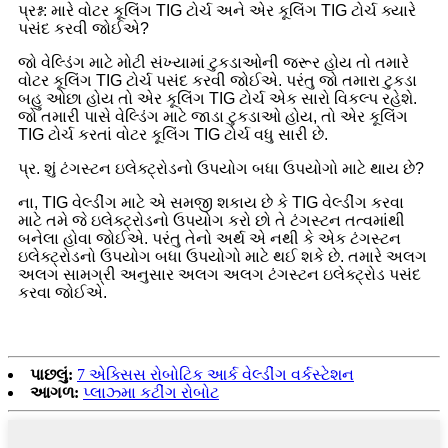
પ્રશ્ન: મારે વોટર કૂલિંગ TIG ટોર્ચ અને એર કૂલિંગ TIG ટોર્ચ ક્યારે
પસંદ કરવી જોઈએ?
જો વેલ્ડિંગ માટે મોટી સંખ્યામાં ટુકડાઓની જરૂર હોય તો તમારે
વોટર કૂલિંગ TIG ટોર્ચ પસંદ કરવી જોઈએ. પરંતુ જો તમારા ટુકડા
બહુ ઓછા હોય તો એર કૂલિંગ TIG ટોર્ચ એક સારો વિકલ્પ રહેશે.
જો તમારી પાસે વેલ્ડિંગ માટે જાડા ટુકડાઓ હોય, તો એર કૂલિંગ
TIG ટોર્ચ કરતાં વોટર કૂલિંગ TIG ટોર્ચ વધુ સારી છે.
પ્ર. શું ટંગસ્ટન ઇલેક્ટ્રોડનો ઉપયોગ બધા ઉપયોગો માટે થાય છે?
ના, TIG વેલ્ડીંગ માટે એ સમજી શકાય છે કે TIG વેલ્ડીંગ કરવા
માટે તમે જે ઇલેક્ટ્રોડનો ઉપયોગ કરો છો તે ટંગસ્ટન તત્વમાંથી
બનેલા હોવા જોઈએ. પરંતુ તેનો અર્થ એ નથી કે એક ટંગસ્ટન
ઇલેક્ટ્રોડનો ઉપયોગ બધા ઉપયોગો માટે થઈ શકે છે. તમારે અલગ
અલગ સામગ્રી અનુસાર અલગ અલગ ટંગસ્ટન ઇલેક્ટ્રોડ પસંદ
કરવા જોઈએ.
પાછલું:
7 એક્સિસ રોબોટિક આર્ક વેલ્ડીંગ વર્કસ્ટેશન
આગળ:
પ્લાઝ્મા કટીંગ રોબોટ