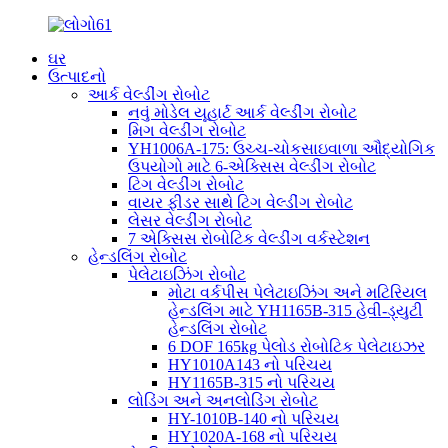
ઘર
ઉત્પાદનો
આર્ક વેલ્ડીંગ રોબોટ
નવું મોડેલ યૂહાર્ટ આર્ક વેલ્ડીંગ રોબોટ
મિગ વેલ્ડીંગ રોબોટ
YH1006A-175: ઉચ્ચ-ચોકસાઇવાળા ઔદ્યોગિક
ઉપયોગો માટે 6-એક્સિસ વેલ્ડીંગ રોબોટ
ટિગ વેલ્ડીંગ રોબોટ
વાયર ફીડર સાથે ટિગ વેલ્ડીંગ રોબોટ
લેસર વેલ્ડીંગ રોબોટ
7 એક્સિસ રોબોટિક વેલ્ડીંગ વર્કસ્ટેશન
હેન્ડલિંગ રોબોટ
પેલેટાઇઝિંગ રોબોટ
મોટા વર્કપીસ પેલેટાઇઝિંગ અને મટિરિયલ
હેન્ડલિંગ માટે YH1165B-315 હેવી-ડ્યુટી
હેન્ડલિંગ રોબોટ
6 DOF 165kg પેલોડ રોબોટિક પેલેટાઇઝર
HY1010A143 નો પરિચય
HY1165B-315 નો પરિચય
લોડિંગ અને અનલોડિંગ રોબોટ
HY-1010B-140 નો પરિચય
HY1020A-168 નો પરિચય