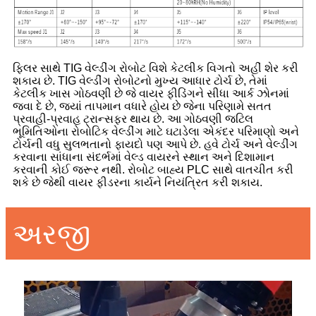
ફિલર સાથે TIG વેલ્ડીંગ રોબોટ વિશે કેટલીક વિગતો અહીં શેર કરી
શકાય છે. TIG વેલ્ડીંગ રોબોટનો મુખ્ય આધાર ટોર્ચ છે, તેમાં
કેટલીક ખાસ ગોઠવણી છે જે વાયર ફીડિંગને સીધા આર્ક ઝોનમાં
જવા દે છે, જ્યાં તાપમાન વધારે હોય છે જેના પરિણામે સતત
પ્રવાહી-પ્રવાહ ટ્રાન્સફર થાય છે. આ ગોઠવણી જટિલ
ભૂમિતિઓના રોબોટિક વેલ્ડીંગ માટે ઘટાડેલા એકંદર પરિમાણો અને
ટોર્ચની વધુ સુલભતાનો ફાયદો પણ આપે છે. હવે ટોર્ચ અને વેલ્ડીંગ
કરવાના સાંધાના સંદર્ભમાં વેલ્ડ વાયરને સ્થાન અને દિશામાન
કરવાની કોઈ જરૂર નથી. રોબોટ બાહ્ય PLC સાથે વાતચીત કરી
શકે છે જેથી વાયર ફીડરના કાર્યને નિયંત્રિત કરી શકાય.
અરજી