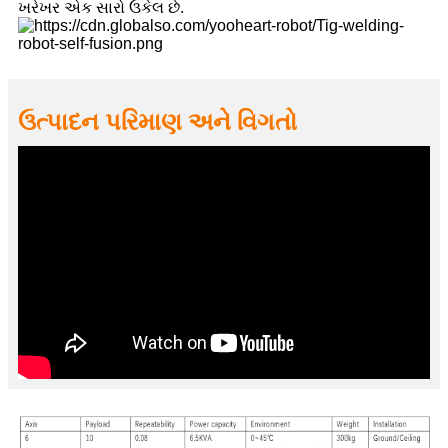
ખરેખર એક સારો ઉકેલ છે.
ઉત્પાદન પરિમાણ અને વિગતો