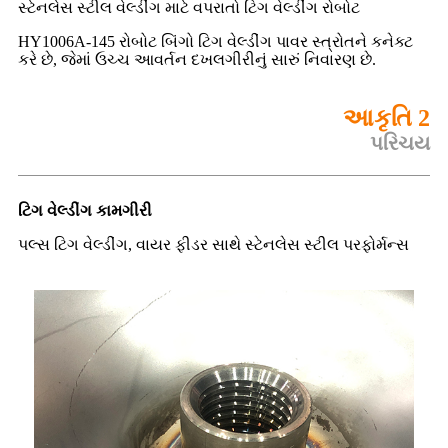
સ્ટેનલેસ સ્ટીલ વેલ્ડીંગ માટે વપરાતો ટિગ વેલ્ડીંગ રોબોટ
HY1006A-145 રોબોટ બિંગો ટિગ વેલ્ડીંગ પાવર સ્ત્રોતને કનેક્ટ
કરે છે, જેમાં ઉચ્ચ આવર્તન દખલગીરીનું સારું નિવારણ છે.
આકૃતિ 2
પરિચય
ટિગ વેલ્ડીંગ કામગીરી
પલ્સ ટિગ વેલ્ડીંગ, વાયર ફીડર સાથે સ્ટેનલેસ સ્ટીલ પરફોર્મન્સ