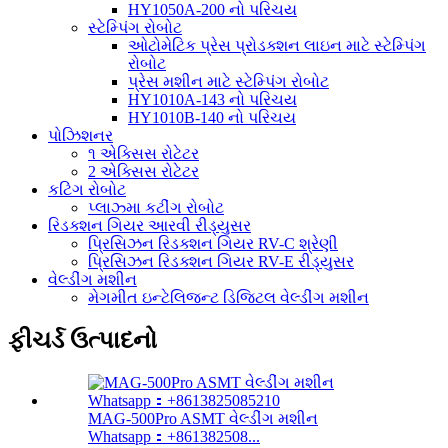
HY1050A-200 નો પરિચય
સ્ટેમ્પિંગ રોબોટ
ઓટોમેટિક પ્રેસ પ્રોડક્શન લાઇન માટે સ્ટેમ્પિંગ
રોબોટ
પ્રેસ મશીન માટે સ્ટેમ્પિંગ રોબોટ
HY1010A-143 નો પરિચય
HY1010B-140 નો પરિચય
પોઝિશનર
૧ એક્સિસ રોટેટર
2 એક્સિસ રોટેટર
કટિંગ રોબોટ
પ્લાઝ્મા કટીંગ રોબોટ
રિડક્શન ગિયર આરવી રીડ્યુસર
પ્રિસિઝન રિડક્શન ગિયર RV-C શ્રેણી
પ્રિસિઝન રિડક્શન ગિયર RV-E રીડ્યુસર
વેલ્ડીંગ મશીન
મેગમીત ઇન્ટેલિજન્ટ ડિજિટલ વેલ્ડીંગ મશીન
ફીચર્ડ ઉત્પાદનો
MAG-500Pro ASMT વેલ્ડીંગ મશીન
Whatsapp：+861382508...