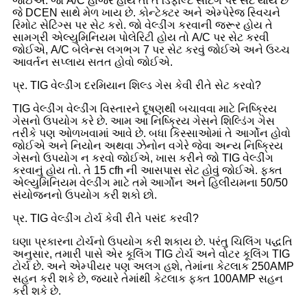
જોઈએ. જો A/C હાજર હોય તો તે ડિફોલ્ટ સેટિંગ પર સેટ થાય છે
જે DCEN સાથે મેળ ખાય છે. કોન્ટેક્ટર અને એમ્પેરેજ સ્વિચને
રિમોટ સેટિંગ્સ પર સેટ કરો. જો વેલ્ડીંગ કરવાની જરૂર હોય તે
સામગ્રી એલ્યુમિનિયમ પોલેરિટી હોય તો A/C પર સેટ કરવી
જોઈએ, A/C બેલેન્સ લગભગ 7 પર સેટ કરવું જોઈએ અને ઉચ્ચ
આવર્તન સપ્લાય સતત હોવો જોઈએ.
પ્ર. TIG વેલ્ડીંગ દરમિયાન શિલ્ડ ગેસ કેવી રીતે સેટ કરવો?
TIG વેલ્ડીંગ વેલ્ડીંગ વિસ્તારને દૂષણથી બચાવવા માટે નિષ્ક્રિય
ગેસનો ઉપયોગ કરે છે. આમ આ નિષ્ક્રિય ગેસને શિલ્ડિંગ ગેસ
તરીકે પણ ઓળખવામાં આવે છે. બધા કિસ્સાઓમાં તે આર્ગોન હોવો
જોઈએ અને નિયોન અથવા ઝેનોન વગેરે જેવા અન્ય નિષ્ક્રિય
ગેસનો ઉપયોગ ન કરવો જોઈએ, ખાસ કરીને જો TIG વેલ્ડીંગ
કરવાનું હોય તો. તે 15 cfh ની આસપાસ સેટ હોવું જોઈએ. ફક્ત
એલ્યુમિનિયમ વેલ્ડીંગ માટે તમે આર્ગોન અને હિલીયમના 50/50
સંયોજનનો ઉપયોગ કરી શકો છો.
પ્ર. TIG વેલ્ડીંગ ટોર્ચ કેવી રીતે પસંદ કરવી?
ઘણા પ્રકારના ટોર્ચનો ઉપયોગ કરી શકાય છે. પરંતુ ચિલિંગ પદ્ધતિ
અનુસાર, તમારી પાસે એર કૂલિંગ TIG ટોર્ચ અને વોટર કૂલિંગ TIG
ટોર્ચ છે. અને એમ્પીયર પણ અલગ હશે, તેમાંના કેટલાક 250AMP
સહન કરી શકે છે, જ્યારે તેમાંથી કેટલાક ફક્ત 100AMP સહન
કરી શકે છે.