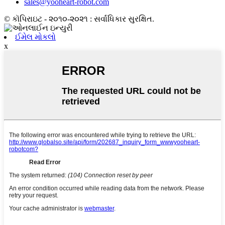
sales@yooheart-robot.com
© કૉપિરાઇટ - ૨૦૧૦-૨૦૨૧ : સર્વાધિકાર સુરક્ષિત.
ઈમેલ મોકલો
x