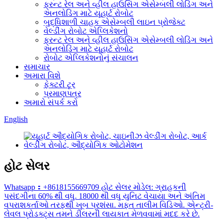
ફ્રન્ટ રેલ અને વ્હીલ હાઉસિંગ એસેમ્બલી લોડિંગ અને
અનલોડિંગ માટે યૂહાર્ટ રોબોટ
બુદ્ધિશાળી ચાહક એસેમ્બલી લાઇન પ્રોજેક્ટ
વેલ્ડીંગ રોબોટ એપ્લિકેશનો
ફ્રન્ટ રેલ અને વ્હીલ હાઉસિંગ એસેમ્બલી લોડિંગ અને
અનલોડિંગ માટે યૂહાર્ટ રોબોટ
રોબોટ એપ્લિકેશનોનું સંચાલન
સમાચાર
અમારા વિશે
ફેક્ટરી ટૂર
પ્રમાણપત્ર
અમારો સંપર્ક કરો
English
હોટ સેલર
Whatsapp：+8618155669709 હોટ સેલર મોડેલ: ગ્રાહકની
પસંદગીના 60% થી વધુ. 18000 થી વધુ યુનિટ વેચાયા અને અંતિમ
વપરાશકર્તાઓ તરફથી ખૂબ પ્રશંસા. મફત તાલીમ વિડિઓ. એન્ટ્રી-
લેવલ પ્રોડક્ટ્સ તમને ડીલરની લાયકાત મેળવવામાં મદદ કરે છે.