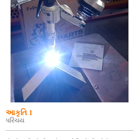
આકૃતિ 1
પરિચય