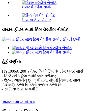
લેસર વેલ્ડીંગ રોબોટ
મિગ વેલ્ડીંગ રોબોટ
વાયર ફીડર સાથે ટિગ વેલ્ડીંગ રોબોટ
ટૂંકું વર્ણન:
HY1006A-200 કનેક્ટ બિંગો ટિગ વેલ્ડીંગ પાવર સોર્સ
- ડિલિવરી પહેલાં સ્પર્ધાત્મક પરીક્ષણ
- ઉચ્ચ આવર્તન દખલગીરીના સંપૂર્ણ નિવારણ સાથે
-પરીક્ષણ કરેલ વિડિઓ પ્રદાન કરેલ છે
- સારી વેલ્ડીંગ કામગીરી
અમને ઇમેઇલ મોકલો