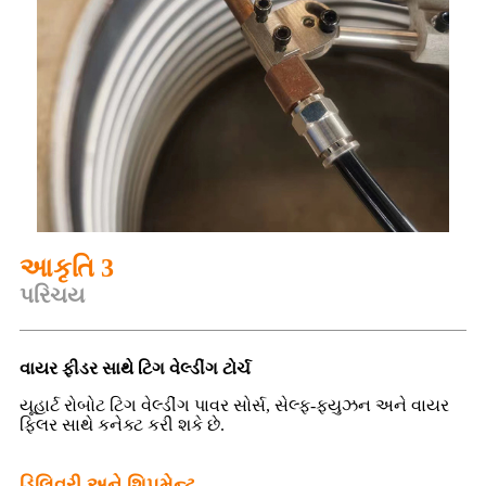
આકૃતિ 3
પરિચય
વાયર ફીડર સાથે ટિગ વેલ્ડીંગ ટોર્ચ
યૂહાર્ટ રોબોટ ટિગ વેલ્ડીંગ પાવર સોર્સ, સેલ્ફ-ફ્યુઝન અને વાયર
ફિલર સાથે કનેક્ટ કરી શકે છે.
ડિલિવરી અને શિપમેન્ટ