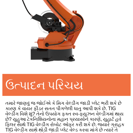
ઉત્પાદન પરિચય
તમારે જાણવું જ જોઈએ કે મિગ વેલ્ડીંગ જાડી પ્લેટ ભરી શકે છે
કારણ કે વાયર ફીડર સતત પીગળેલી ધાતુ આપી શકે છે. TIG
વેલ્ડીંગ વિશે શું? તેનો ઉપયોગ ફક્ત સ્વ-ફ્યુઝન વેલ્ડીંગમાં થાય
છે? યુહુઆ ટેકનિશિયનોના મહાન પ્રયાસોને કારણે, યુહાર્ટ હવે
ફિલર સાથે TIG વેલ્ડીંગ રોબોટ ઓફર કરી શકે છે. જ્યારે ગ્રાહક
TIG વેલ્ડીંગ સાથે થોડી જાડી પ્લેટ વેલ્ડ કરવા માંગે છે ત્યારે તે