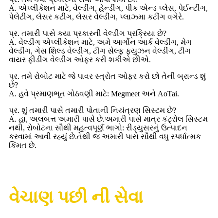
A. એપ્લીકેશન માટે, વેલ્ડીંગ, હેન્ડીંગ, પીક એન્ડ પ્લેસ, પેઈન્ટીંગ,
પેલેટીંગ, લેસર કટીંગ, લેસર વેલ્ડીંગ, પ્લાઝ્મા કટીંગ વગેરે.
પ્ર. તમારી પાસે કયા પ્રકારની વેલ્ડીંગ પ્રક્રિયા છે?
A. વેલ્ડીંગ એપ્લીકેશન માટે, અમે આર્ગોન આર્ક વેલ્ડીંગ, મેગ
વેલ્ડીંગ, ગેસ શિલ્ડ વેલ્ડીંગ, ટીગ સેલ્ફ ફ્યુઝન વેલ્ડીંગ, ટીગ
વાયર ફીડીંગ વેલ્ડીંગ ઓફર કરી શકીએ છીએ.
પ્ર. તમે રોબોટ માટે જે પાવર સ્ત્રોત ઓફર કરો છો તેની બ્રાન્ડ શું
છે?
A. હવે પ્રમાણભૂત ગોઠવણી માટે: Megmeet અને AoTai.
પ્ર. શું તમારી પાસે તમારી પોતાની નિયંત્રણ સિસ્ટમ છે?
A. હા, અલબત્ત અમારી પાસે છે.અમારી પાસે માત્ર કંટ્રોલ સિસ્ટમ
નથી, રોબોટના સૌથી મહત્વપૂર્ણ ભાગો: રીડ્યુસરનું ઉત્પાદન
કરવામાં આવી રહ્યું છે.તેથી જ અમારી પાસે સૌથી વધુ સ્પર્ધાત્મક
કિંમત છે.
વેચાણ પછી ની સેવા