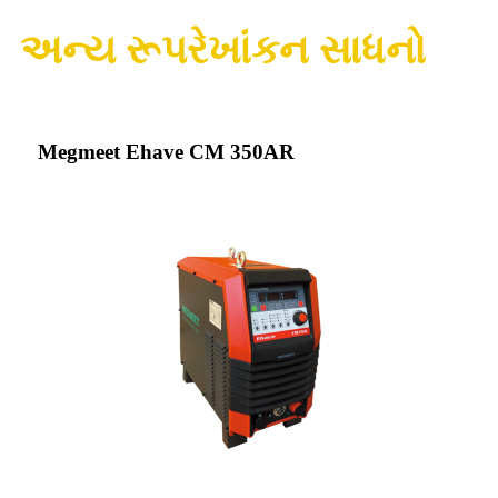
અન્ય રૂપરેખાંકન સાધનો
Megmeet Ehave CM 350AR