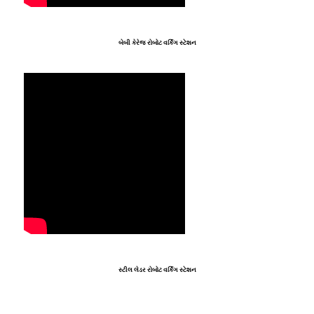
બેબી કેરેજ રોબોટ વર્કિંગ સ્ટેશન
સ્ટીલ લેડર રોબોટ વર્કિંગ સ્ટેશન