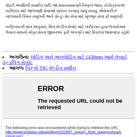
વોરંટી અવધિની સમાપ્તિ પછી, જો સાધનસામગ્રી નિષ્ફળ જાય, તો વિક્રેતાએ
ખરીદદાર માટે જાળવણી સેવાઓ પ્રદાન કરવાનું ચાલુ રાખવું, એસેસરીઝ
બદલવાની કિંમત વસૂલવી અને ડોર-ટુ-ડોર સેવા માટે મૂળભૂત સેવા ફી વસૂલવી.
ખરીદનારની માંગ અનુસાર, મિગ વેલ્ડીંગ રોબોટ માટે ખરીદનાર દ્વારા ઉપયોગમાં
લેવાતા સાધનો સોફ્ટવેરના જીવનભર ફ્રી અપગ્રેડ માટે વિક્રેતા જવાબદાર રહેશે.
અગાઉના:
લોડિંગ અને અનલોડિંગ માટે 1430mm આર્મ લંબાઈ
હેન્ડલિંગ રોબોટ
આગળ:
બિન્ગો TIG વેલ્ડીંગ મશીન