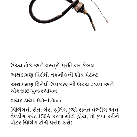
ઉચ્ચ ટોર્ક અને વસ્ત્રો પ્રતિકાર કેબલ
અથડામણ વિરોધી તકનીકની શોધ પેટન્ટ
અથડામણ વિરોધી ઉપકરણની ઉચ્ચ ઝડપ અને
ચોકસાઇ પુનઃસ્થાપન
વાયર ડાયા: 0.8~1.0mm
ચિલિંગની રીત: ગેસ કૂલિંગ (જો સતત વેલ્ડીંગ અને
વેલ્ડીંગ કરંટ 150A કરતા મોટો હોય, તો કૃપા કરીને
વોટર ચિલિંગ ટોર્ચ પસંદ કરો)