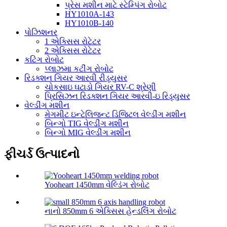
પ્રેસ મશીન માટે સ્ટેમ્પિંગ રોબોટ
HY1010A-143
HY1010B-140
પોઝિશનર
1 એક્સિસ રોટેટર
2 એક્સિસ રોટેટર
કટિંગ રોબોટ
પ્લાઝમા કટીંગ રોબોટ
રિડક્શન ગિયર આરવી રીડ્યુસર
ચોકસાઇ ઘટાડો ગિયર RV-C શ્રેણી
પ્રિસિઝન રિડક્શન ગિયર આરવી-ઇ રિડ્યુસર
વેલ્ડીંગ મશીન
મેગમીટ ઇન્ટેલિજન્ટ ડિજિટલ વેલ્ડીંગ મશીન
બિન્ગો TIG વેલ્ડીંગ મશીન
બિન્ગો MIG વેલ્ડીંગ મશીન
ફીચર્ડ ઉત્પાદનો
Yooheart 1450mm વેલ્ડિંગ રોબોટ
નાનો 850mm 6 એક્સિસ હેન્ડલિંગ રોબોટ