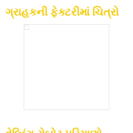
ગ્રાહકની ફેક્ટરીમાં ચિત્રો