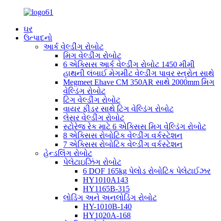
ઘર
ઉત્પાદનો
આર્ક વેલ્ડીંગ રોબોટ
મિગ વેલ્ડીંગ રોબોટ
6 એક્સિસ આર્ક વેલ્ડીંગ રોબોટ 1450 મીમી
હાથની લંબાઈ મેગમીટ વેલ્ડીંગ પાવર સ્ત્રોત સાથે
Megmeet Ehave CM 350AR સાથે 2000mm મિગ
વેલ્ડિંગ રોબોટ
ટિગ વેલ્ડીંગ રોબોટ
વાયર ફીડર સાથે ટિગ વેલ્ડિંગ રોબોટ
લેસર વેલ્ડીંગ રોબોટ
સ્ટોરેજ રેક માટે 6 એક્સિસ મિગ વેલ્ડિંગ રોબોટ
8 એક્સિસ રોબોટિક વેલ્ડીંગ વર્કસ્ટેશન
7 એક્સિસ રોબોટિક વેલ્ડીંગ વર્કસ્ટેશન
હેન્ડલિંગ રોબોટ
પેલેટાઇઝિંગ રોબોટ
6 DOF 165kg પેલોડ રોબોટિક પેલેટાઈઝર
HY1010A143
HY1165B-315
લોડિંગ અને અનલોડિંગ રોબોટ
HY-1010B-140
HY1020A-168