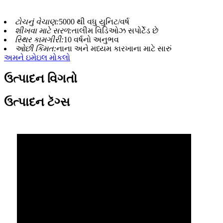
ટોચનું વેચાણ:
5000 થી વધુ યુનિટ/વર્ષ
શીખવા માટે સરળ:
તાલીમ વિડિઓઝ સપોર્ટેડ છે
સ્થિર કામગીરી:
10 વર્ષનો અનુભવ
ઓછી કિંમત:
નાના અને મધ્યમ કારખાના માટે સારું
અમને ઇમેઇલ મોકલો
ઉત્પાદન વિગતો
ઉત્પાદન ટૅગ્સ