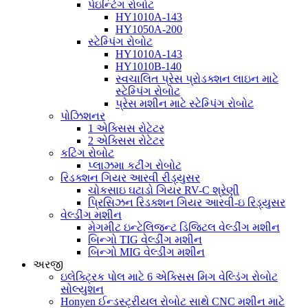
પેઇન્ટિંગ રોબોટ
HY1010A-143
HY1050A-200
સ્ટેમ્પિંગ રોબોટ
HY1010A-143
HY1010B-140
સ્વચાલિત પ્રેસ પ્રોડક્શન લાઇન માટે
સ્ટેમ્પિંગ રોબોટ
પ્રેસ મશીન માટે સ્ટેમ્પિંગ રોબોટ
પોઝિશનર
1 એક્સિસ રોટેટર
2 એક્સિસ રોટેટર
કટિંગ રોબોટ
પ્લાઝમા કટીંગ રોબોટ
રિડક્શન ગિયર આરવી રીડ્યુસર
ચોકસાઇ ઘટાડો ગિયર RV-C શ્રેણી
પ્રિસિઝન રિડક્શન ગિયર આરવી-ઇ રિડ્યુસર
વેલ્ડીંગ મશીન
મેગમીટ ઇન્ટેલિજન્ટ ડિજિટલ વેલ્ડીંગ મશીન
બિન્ગો TIG વેલ્ડીંગ મશીન
બિન્ગો MIG વેલ્ડીંગ મશીન
અરજી
ઇલેક્ટ્રિક પોલ માટે 6 એક્સિસ મિગ વેલ્ડિંગ રોબોટ
સોલ્યુશન
Honyen ઈન્ડસ્ટ્રીયલ રોબોટ સાથે CNC મશીન માટે