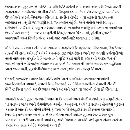
ઉત્પાદનની ગુણવત્તાની ગેરંટી અવધિ ડિલિવરીની તારીખથી એક વર્ષ છે.જો વોરંટી
સમયગાળા દરમિયાન વેલ્ડીંગ રોબોટ નિષ્ફળ જાય છે (ખરીદનાર દ્વારા અયોગ્ય
ઉપયોગને કારણે નિષ્ફળતા સિવાય), હોનીન રોબોટ નવા સાધનો (EXW) ના
બદલાય ત્યાં સુધી જાળવણી માટે જવાબદાર રહેશે, અને થયેલ ખર્ચ Honyen
(ડિલિવરી ખર્ચ) દ્વારા વહન કરવામાં આવશે. સમાવેલ નથી);ખરીદનારના અયોગ્ય
ઉપયોગને કારણે સાધનસામગ્રીની નિષ્ફળતાના કિસ્સામાં, હોનીન ફેક્ટરી
જાળવણી અને રિપ્લેસમેન્ટ ભાગો માટે ચાર્જ માટે જવાબદાર રહેશે.
વોરંટી સમયગાળા દરમિયાન, સાધનસામગ્રીની નિષ્ફળતાના કિસ્સામાં, વિક્રેતાના
તકનીકી સેવા કર્મચારીઓએ ઑન-સાઇટ ઑપરેશન અને જાળવણી કર્મચારીઓ
સાથે સાધનસામગ્રીની નિષ્ફળતાની પુષ્ટિ કર્યા પછી 8 કલાકની અંદર જરૂરી
સાધનો અને સ્પેરપાર્ટ્સ તૈયાર કરવા અને 24 કલાકની અંદર સાઇટ પર પહોંચવા
અને જાળવણી, મુશ્કેલીનિવારણ શરૂ કરો (અંતરના કારણ સિવાય).
દર વર્ષે, બજારની વાસ્તવિક પરિસ્થિતિ અને પ્રાદેશિક વપરાશકર્તાઓની
જરૂરિયાતોને આધારે, કંપની નિયમિતપણે પ્રાદેશિક તકનીકી સેવાની રીટર્ન
વિઝિટ વિના મૂલ્યે કરે છે (ભાગો અને ઘટકોને બદલવા માટેની સેવા ફી સિવાય).
અમારી કંપની દ્વારા વેચવામાં આવતા ઉત્પાદનો અને વેલ્ડીંગ રોબોટના સંપૂર્ણ સેટના
પરંપરાગત ભાગો અને ઉપભોજ્ય ભાગોને અનુરૂપ, અમે પરંપરાગત સેવાઓ પ્રદાન
કરવાની ખાતરી આપીએ છીએ.ફાજલ ભાગો વેરહાઉસમાં છે (ખાસ ઉત્પાદનો
સિવાય).પરંપરાગત ભાગો અને ઉપભોક્તા ભાગો ઓર્ડર મુજબ સમયસર પૂરા
પાડવાની ખાતરી આપવામાં આવે છે, અને વિશેષ ભાગો બંને પક્ષો દ્વારા સંમત થયેલા
કરાર અનુસાર ઓર્ડર કરવામાં આવે છે.