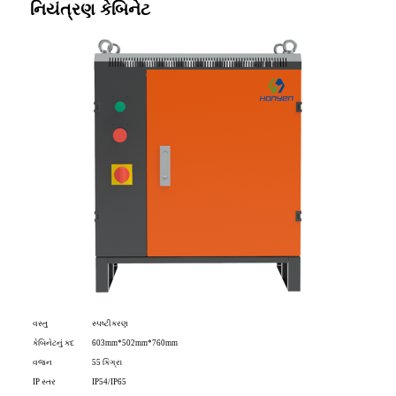
નિયંત્રણ કેબિનેટ
વસ્તુ
સ્પષ્ટીકરણ
કેબિનેટનું કદ
603mm*502mm*760mm
વજન
55 કિગ્રા
IP સ્તર
IP54/IP65