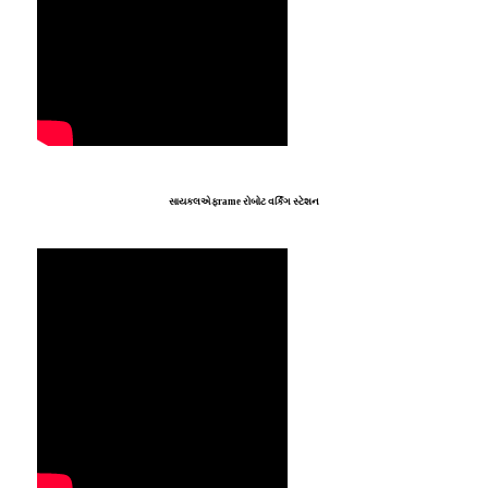
સાયકલ
એફ
rame રોબોટ વર્કિંગ સ્ટેશન