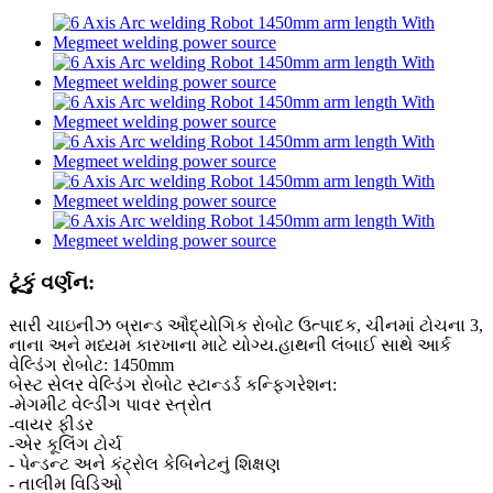
ટૂંકું વર્ણન:
સારી ચાઇનીઝ બ્રાન્ડ ઔદ્યોગિક રોબોટ ઉત્પાદક, ચીનમાં ટોચના 3,
નાના અને મધ્યમ કારખાના માટે યોગ્ય.હાથની લંબાઈ સાથે આર્ક
વેલ્ડિંગ રોબોટ: 1450mm
બેસ્ટ સેલર વેલ્ડિંગ રોબોટ સ્ટાન્ડર્ડ કન્ફિગરેશન:
-મેગમીટ વેલ્ડીંગ પાવર સ્ત્રોત
-વાયર ફીડર
-એર કૂલિંગ ટોર્ચ
- પેન્ડન્ટ અને કંટ્રોલ કેબિનેટનું શિક્ષણ
- તાલીમ વિડિઓ