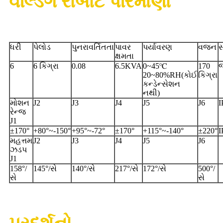
વેલ્ડિંગ રોબોટ પરિમાણો
ધરી
પેલોડ
પુનરાવર્તિતતા
પાવર
પર્યાવરણ
વજન
સ
ક્ષમતા
6
6 કિગ્રા
0.08
6.5KVA
0~45℃
170
20~80%RH(કોઈ
કિગ્રા
કન્ડેન્સેશન
નથી)
મોશન
J2
J3
J4
J5
J6
I
રેન્જ
J1
±170°
+80°~-150°
+95°~-72°
±170°
+115°~-140°
±220°
I
મહત્તમ
J2
J3
J4
J5
J6
ઝડપ
J1
158°/
145°/સે
140°/સે
217°/સે
172°/સે
500°/
સે
સે