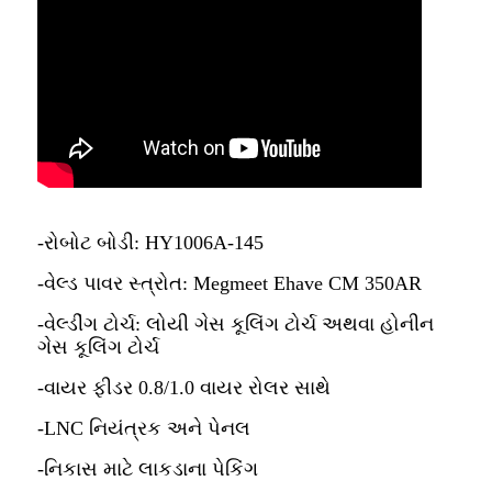
-રોબોટ બોડી: HY1006A-145
-વેલ્ડ પાવર સ્ત્રોત: Megmeet Ehave CM 350AR
-વેલ્ડીંગ ટોર્ચ: લોયી ગેસ કૂલિંગ ટોર્ચ અથવા હોનીન
ગેસ કૂલિંગ ટોર્ચ
-વાયર ફીડર 0.8/1.0 વાયર રોલર સાથે
-LNC નિયંત્રક અને પેનલ
-નિકાસ માટે લાકડાના પેકિંગ