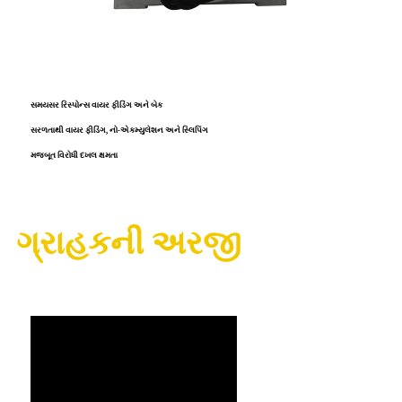
સમયસર રિસ્પોન્સ વાયર ફીડિંગ અને બેક
સરળતાથી વાયર ફીડિંગ, નો-એકમ્યુલેશન અને સ્લિપિંગ
મજબૂત વિરોધી દખલ ક્ષમતા
ગ્રાહકની અરજી