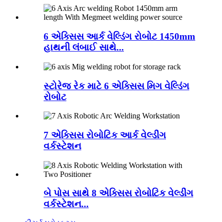
6 એક્સિસ આર્ક વેલ્ડિંગ રોબોટ 1450mm
હાથની લંબાઈ સાથે...
સ્ટોરેજ રેક માટે 6 એક્સિસ મિગ વેલ્ડિંગ
રોબોટ
7 એક્સિસ રોબોટિક આર્ક વેલ્ડીંગ
વર્કસ્ટેશન
બે પોસ સાથે 8 એક્સિસ રોબોટિક વેલ્ડીંગ
વર્કસ્ટેશન...