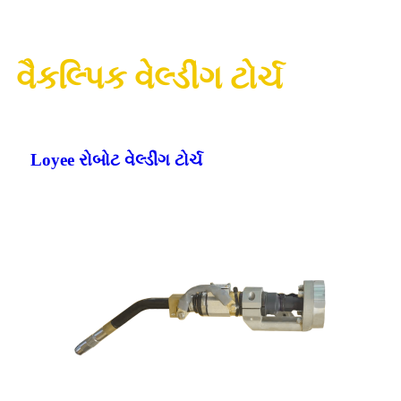
વૈકલ્પિક વેલ્ડીંગ ટોર્ચ
Loyee રોબોટ વેલ્ડીંગ ટોર્ચ