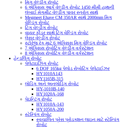
મિગ વેલ્ડીંગ રોબોટ
6 એક્સિસ આર્ક વેલ્ડીંગ રોબોટ 1450 મીમી હાથની
લંબાઈ મેગમીટ વેલ્ડીંગ પાવર સ્ત્રોત સાથે
Megmeet Ehave CM 350AR સાથે 2000mm મિગ
વેલ્ડિંગ રોબોટ
ટિગ વેલ્ડીંગ રોબોટ
વાયર ફીડર સાથે ટિગ વેલ્ડિંગ રોબોટ
લેસર વેલ્ડીંગ રોબોટ
સ્ટોરેજ રેક માટે 6 એક્સિસ મિગ વેલ્ડિંગ રોબોટ
7 એક્સિસ રોબોટિક વેલ્ડીંગ વર્કસ્ટેશન
8 એક્સિસ રોબોટિક વેલ્ડીંગ વર્કસ્ટેશન
હેન્ડલિંગ રોબોટ
પેલેટાઇઝિંગ રોબોટ
6 DOF 165kg પેલોડ રોબોટિક પેલેટાઈઝર
HY1010A143
HY1165B-315
લોડિંગ અને અનલોડિંગ રોબોટ
HY-1010B-140
HY1020A-168
પેઇન્ટિંગ રોબોટ
HY1010A-143
HY1050A-200
સ્ટેમ્પિંગ રોબોટ
સ્વચાલિત પ્રેસ પ્રોડક્શન લાઇન માટે સ્ટેમ્પિંગ
રોબોટ