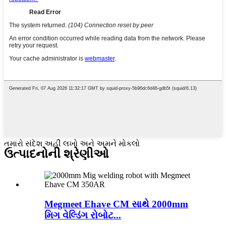
તમારો સંદેશ અહીં લખો અને અમને મોકલો
ઉત્પાદનોની શ્રેણીઓ
Megmeet Ehave CM સાથે 2000mm
મિગ વેલ્ડિંગ રોબોટ...