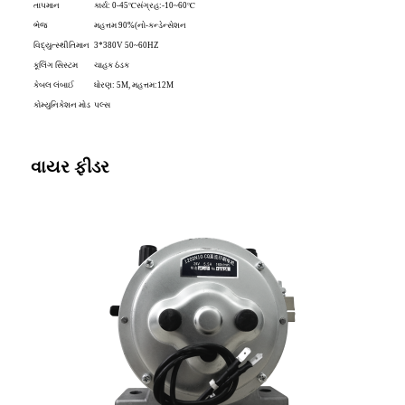
તાપમાન
કાર્ય: 0-45℃
સંગ્રહ:-10~60℃
ભેજ
મહત્તમ 90%(નો-કન્ડેન્સેશન
વિદ્યુત્સ્થીતિમાન
3*380V 50~60HZ
કૂલિંગ સિસ્ટમ
ચાહક ઠંડક
કેબલ લંબાઈ
ધોરણ: 5M, મહત્તમ:12M
કોમ્યુનિકેશન મોડ
પલ્સ
વાયર ફીડર