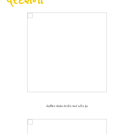
પ્રદર્શનો
બેઇજિંગ એસેન વેલ્ડીંગ અને કટીંગ ફેર