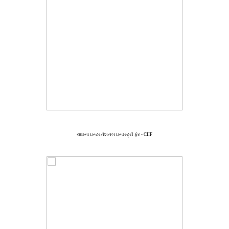
ચાઇના ઇન્ટરનેશનલ ઇન્ડસ્ટ્રી ફેર - CIIF