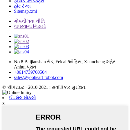
ફીચર્ડ પ્રોડક્ટ્સ
હોટ ટૅગ્સ
Sitemap.xml
ગોપનીયતા નીતિ
વાપરવાના નિયમો
No.8 Baijianshan રોડ, Feicai ઓફિસ, Xuancheng શહેર
Anhui પ્રાંત
+8614739760504
sales@yooheart-robot.com
© કૉપિરાઇટ - 2010-2021 : સર્વાધિકાર સુરક્ષિત.
ઈ - મેલ મોકલો
x