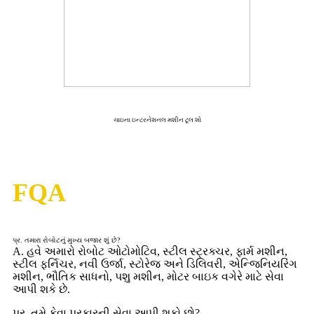
ચાઇના ઇન્ટરનેશનલ મશીન ટૂલ શો
FQA
પ્ર. તમારા રોબોટનું મુખ્ય બજાર શું છે?
A. હવે અમારો રોબોટ ઓટોમોટિવ, સ્ટીલ સ્ટ્રક્ચર, ફાર્મ મશીન,
સ્ટીલ ફર્નિચર, નવી ઉર્જા, સ્ટોરેજ અને ડિલિવરી, એન્જિનિયરિંગ
મશીન, ભૌતિક સાધનો, પશુ મશીન, મોટર બાઇક વગેરે માટે સેવા
આપી શકે છે.
પ્ર. તમે કેવા પ્રકારની સેવા આપી શકો છો?