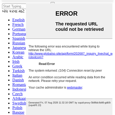
શોધવા માટે એન્ટર દબાવો અથવા
બંધ કરવા માટે ESC દબાવો
English
French
German
Portuguese
Spanish
Russian
Japanese
Korean
Arabic
Irish
Greek
Turkish
Italian
Danish
Romanian
Indonesian
Czech
Afrikaans
Swedish
Polish
Basque