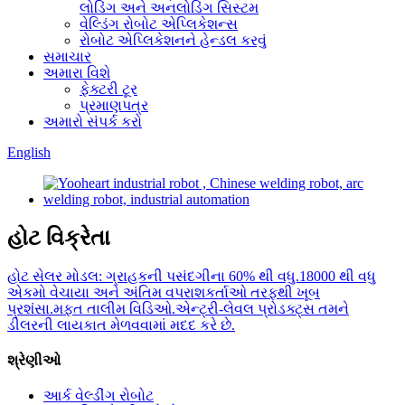
લોડિંગ અને અનલોડિંગ સિસ્ટમ
વેલ્ડિંગ રોબોટ એપ્લિકેશન્સ
રોબોટ એપ્લિકેશનને હેન્ડલ કરવું
સમાચાર
અમારા વિશે
ફેક્ટરી ટૂર
પ્રમાણપત્ર
અમારો સંપર્ક કરો
English
હોટ વિક્રેતા
હોટ સેલર મોડલ: ગ્રાહકની પસંદગીના 60% થી વધુ.18000 થી વધુ
એકમો વેચાયા અને અંતિમ વપરાશકર્તાઓ તરફથી ખૂબ
પ્રશંસા.મફત તાલીમ વિડિઓ.એન્ટ્રી-લેવલ પ્રોડક્ટ્સ તમને
ડીલરની લાયકાત મેળવવામાં મદદ કરે છે.
શ્રેણીઓ
આર્ક વેલ્ડીંગ રોબોટ