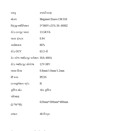
વસ્તુ
સ્પષ્ટીકરણ
મોડલ
Megmeet Ehave CM 350
વિદ્યુત્સ્થીતિમાન
3*380V±25% 30--80HZ
રેટેડ ઇનપુટ પાવર
13.5KVA
પાવર ફેક્ટર
0.94
કાર્યક્ષમતા
86%
રેટેડ OCV
63.3 વી
રેટ કરેલ આઉટપુટ વર્તમાન
30A-400A
રેટેડ આઉટપુટ વોલ્ટેજ
12V-38V
વાયર દિયા
0.8mm/1.0mm/1.2mm
IP સ્તર
IP23S
ઇન્સ્યુલેશન ગ્રેડ
H
કૂલિંગ મોડ
એર કૂલિંગ
પરિમાણ
620mm*300mm*480mm
(L*W*H)
વજન
48 કિગ્રા