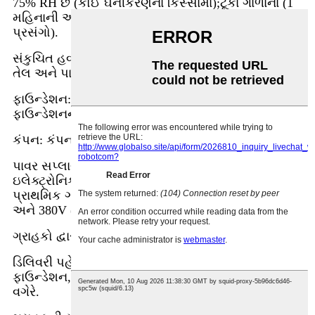
75% RH છે (કોઈ ઘનીકરણના કિસ્સામાં);ટૂંકા ગાળાના (1
મહિનાની અંદર) 95% RH કરતા ઓછા (ઘનીકરણ વિનાના
પ્રસંગો).
સંકુચિત હવા: 4.5 ~ 6.0 kgf / cm2 (0.45-0.6mpa), ફિલ્ટર
તેલ અને પાણી, ≥ 100L / મિનિટ
ફાઉન્ડેશન: ન્યૂનતમ કોંક્રિટ તાકાત C25 છે, અને
ફાઉન્ડેશનની લઘુત્તમ જાડાઈ 400 મીમી છે
કંપન: કંપન સ્ત્રોતથી દૂર રહો
પાવર સપ્લાય: તમામ ઉત્પાદિત ઇલેક્ટ્રિકલ અને
ઇલેક્ટ્રોનિક સાધનોનો પાવર સપ્લાય પાવર સપ્લાયના
પ્રાથમિક ગ્રાઉન્ડિંગને સુનિશ્ચિત કરવા માટે 50Hz (± 1)
અને 380V (± 10%) થ્રી-ફેઝ એસી વોલ્ટેજ અપનાવે છે.
ગ્રાહકો દ્વારા પૂરી પાડવામાં આવતી સાઇટ પર સેવાઓ:
ડિલિવરી પહેલા તમામ જરૂરી તૈયારીઓ, જેમ કે
ફાઉન્ડેશન, જરૂરી વેલ્ડીંગ વર્ક, ફિક્સિંગ સહાયક સાધનો
વગેરે.