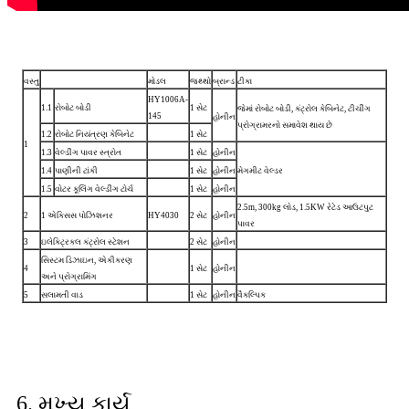
વસ્તુ
મોડલ
જથ્થો
બ્રાન્ડ
ટીકા
HY1006A-
1.1
રોબોટ બોડી
1 સેટ
જેમાં રોબોટ બોડી, કંટ્રોલ કેબિનેટ, ટીચીંગ
145
હોનીન
પ્રોગ્રામરનો સમાવેશ થાય છે
1.2
રોબોટ નિયંત્રણ કેબિનેટ
1 સેટ
1
1.3
વેલ્ડીંગ પાવર સ્ત્રોત
1 સેટ
હોનીન
1.4
પાણીની ટાંકી
1 સેટ
હોનીન
મેગમીટ વેલ્ડર
1.5
વોટર કૂલિંગ વેલ્ડીંગ ટોર્ચ
1 સેટ
હોનીન
2.5m, 300kg લોડ, 1.5KW રેટેડ આઉટપુટ
2
1 એક્સિસ પોઝિશનર
HY4030
2 સેટ
હોનીન
પાવર
3
ઇલેક્ટ્રિકલ કંટ્રોલ સ્ટેશન
2 સેટ
હોનીન
સિસ્ટમ ડિઝાઇન, એકીકરણ
4
1 સેટ
હોનીન
અને પ્રોગ્રામિંગ
5
સલામતી વાડ
1 સેટ
હોનીન
વૈકલ્પિક
6. મુખ્ય કાર્ય