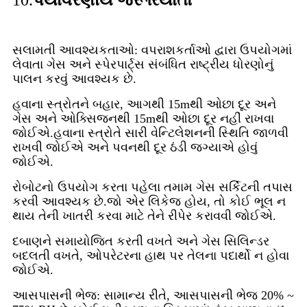
10.
પર્યાવરણીય જરૂરિયાતો
સલામતી આવશ્યકતાઓ: વપરાશકર્તાઓ દ્વારા ઉપયોગમાં
લેવાતા ગેસ અને સ્પેરપાર્ટ્સ સંબંધિત રાષ્ટ્રીય ધોરણોનું
પાલન કરવું આવશ્યક છે.
હવાના સ્ત્રોતને બહાર, આગથી 15mથી ઓછા દૂર અને
ગેસ અને ઓક્સિજનથી 15mથી ઓછા દૂર નહીં રાખવા
જોઈએ.હવાના સ્ત્રોતે સારી વેન્ટિલેશનની સ્થિતિ જાળવી
રાખવી જોઈએ અને પવનથી દૂર ઠંડી જગ્યાએ હોવું
જોઈએ.
રોબોટનો ઉપયોગ કરતા પહેલા તમામ ગેસ સર્કિટની તપાસ
કરવી આવશ્યક છે.જો એર લિકેજ હોય, તો કોઈ ભૂલ ન
થાય તેની ખાતરી કરવા માટે તેને રીપેર કરાવવી જોઈએ.
દબાણને સમાયોજિત કરતી વખતે અને ગેસ સિલિન્ડર
બદલતી વખતે, ઓપરેટરના હાથ પર તેલના પદાર્થો ન હોવા
જોઈએ.
આસપાસની ભેજ: સામાન્ય રીતે, આસપાસની ભેજ 20% ~