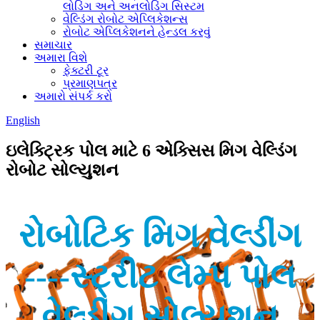
લોડિંગ અને અનલોડિંગ સિસ્ટમ
વેલ્ડિંગ રોબોટ એપ્લિકેશન્સ
રોબોટ એપ્લિકેશનને હેન્ડલ કરવું
સમાચાર
અમારા વિશે
ફેક્ટરી ટૂર
પ્રમાણપત્ર
અમારો સંપર્ક કરો
English
ઇલેક્ટ્રિક પોલ માટે 6 એક્સિસ મિગ વેલ્ડિંગ
રોબોટ સોલ્યુશન
રોબોટિક મિગ વેલ્ડીંગ
----સ્ટ્રીટ લેમ્પ પોલ
વેલ્ડીંગ સોલ્યુશન