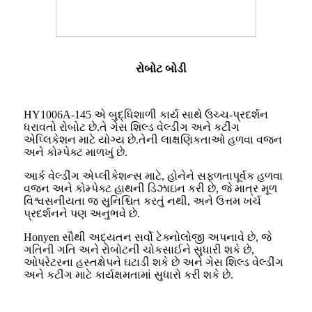
રોબોટ બોડી
HY1006A-145 એ બુદ્ધિશાળી કાર્ય સાથે ઉચ્ચ-પ્રદર્શન
ધરાવતો રોબોટ છે.તે ગેસ શિલ્ડ વેલ્ડીંગ અને કટીંગ
એપ્લિકેશન માટે યોગ્ય છે.તેની લાક્ષણિકતાઓ હળવા વજન
અને કોમ્પેક્ટ માળખું છે.
આર્ક વેલ્ડીંગ એપ્લીકેશન્સ માટે, હોનેને સફળતાપૂર્વક હળવા
વજન અને કોમ્પેક્ટ હાથની ડિઝાઇન કરી છે, જે માત્ર મૂળ
વિશ્વસનીયતા જ સુનિશ્ચિત કરતું નથી, અને ઉત્તમ ખર્ચ
પ્રદર્શનને પણ અનુભવે છે.
Honyen સૌથી અદ્યતન સર્વો ટેક્નોલોજી અપનાવે છે, જે
ગતિની ગતિ અને રોબોટની ચોકસાઈને સુધારી શકે છે,
ઓપરેટરના હસ્તક્ષેપને ઘટાડી શકે છે અને ગેસ શિલ્ડ વેલ્ડીંગ
અને કટીંગ માટે કાર્યક્ષમતામાં સુધારો કરી શકે છે.