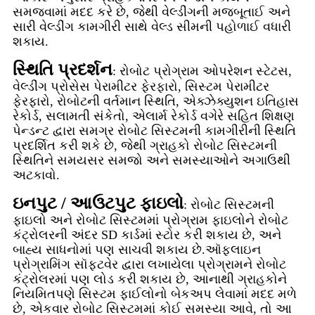
સમજવામાં મદદ કરે છે, જેથી વેલ્ડીંગની મજબૂતાઈ અને
સારી વેલ્ડીંગ કામગીરી સાથે વેલ્ડ સીમની પહોળાઈ વધારી
શકાય.
સ્થિતિ પ્રદર્શન
: રોબોટ પ્રોગ્રામ ઓપરેશન સ્ટેટસ,
વેલ્ડીંગ પ્રોસેસ પેરામીટર ફેરફારો, સિસ્ટમ પેરામીટર
ફેરફારો, રોબોટની વર્તમાન સ્થિતિ, એક્ઝેક્યુશન ઇતિહાસ
રેકોર્ડ, સલામતી સંકેતો, એલાર્મ રેકોર્ડ વગેરે સહિત શિક્ષણ
પેન્ડન્ટ દ્વારા સમગ્ર રોબોટ સિસ્ટમની કામગીરીની સ્થિતિ
પ્રદર્શિત કરી શકે છે, જેથી ગ્રાહકો રોબોટ સિસ્ટમની
સ્થિતિને સમયસર સમજો અને સમસ્યાઓને અગાઉથી
અટકાવો.
ઇનપુટ / આઉટપુટ ફાઇલો
: રોબોટ સિસ્ટમની
ફાઇલો અને રોબોટ સિસ્ટમમાં પ્રોગ્રામ ફાઇલોને રોબોટ
કંટ્રોલરની અંદર SD કાર્ડમાં સ્ટોર કરી શકાય છે, અને
બાહ્ય સાધનોમાં પણ સાચવી શકાય છે.ઑફલાઇન
પ્રોગ્રામિંગ સૉફ્ટવેર દ્વારા લખાયેલા પ્રોગ્રામને રોબોટ
કંટ્રોલરમાં પણ લોડ કરી શકાય છે, આનાથી ગ્રાહકોને
નિયમિતપણે સિસ્ટમ ફાઈલોનો બેકઅપ લેવામાં મદદ મળે
છે, એકવાર રોબોટ સિસ્ટમમાં કોઈ સમસ્યા આવે, તો આ