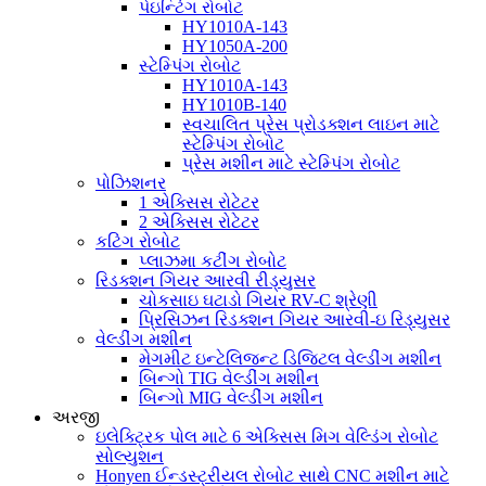
પેઇન્ટિંગ રોબોટ
HY1010A-143
HY1050A-200
સ્ટેમ્પિંગ રોબોટ
HY1010A-143
HY1010B-140
સ્વચાલિત પ્રેસ પ્રોડક્શન લાઇન માટે
સ્ટેમ્પિંગ રોબોટ
પ્રેસ મશીન માટે સ્ટેમ્પિંગ રોબોટ
પોઝિશનર
1 એક્સિસ રોટેટર
2 એક્સિસ રોટેટર
કટિંગ રોબોટ
પ્લાઝમા કટીંગ રોબોટ
રિડક્શન ગિયર આરવી રીડ્યુસર
ચોકસાઇ ઘટાડો ગિયર RV-C શ્રેણી
પ્રિસિઝન રિડક્શન ગિયર આરવી-ઇ રિડ્યુસર
વેલ્ડીંગ મશીન
મેગમીટ ઇન્ટેલિજન્ટ ડિજિટલ વેલ્ડીંગ મશીન
બિન્ગો TIG વેલ્ડીંગ મશીન
બિન્ગો MIG વેલ્ડીંગ મશીન
અરજી
ઇલેક્ટ્રિક પોલ માટે 6 એક્સિસ મિગ વેલ્ડિંગ રોબોટ
સોલ્યુશન
Honyen ઈન્ડસ્ટ્રીયલ રોબોટ સાથે CNC મશીન માટે