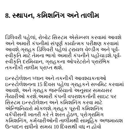
8. સ્થાપન, કમિશનિંગ અને તાલીમ
ડિલિવરી પહેલાં, રોબોટ સિસ્ટમ એસેમ્બલ કરવામાં આવશે
અને અમારી કંપનીમાં સંપૂર્ણ કાર્યાત્મક પરીક્ષણ કરવામાં
આવશે.ગ્રાહક ડિલિવરી પહેલાં ટ્રાયલ વેલ્ડીંગ અને પૂર્વ-
સ્વીકૃતિ માટે તેમના ભાગો અમારી કંપનીને પહોંચાડશે.પૂર્વ-
સ્વીકૃતિ દરમિયાન, ગ્રાહકના ઓપરેટરોને પ્રારંભિક
તકનીકી તાલીમ પ્રાપ્ત થશે.
ઇન્સ્ટોલેશન પ્લાન અને તકનીકી આવશ્યકતાઓ
ઇન્સ્ટોલેશનના 15 દિવસ પહેલા ગ્રાહકને સબમિટ કરવામાં
આવશે, અને ગ્રાહક જરૂરિયાતો અનુસાર સમયસર
તૈયારીઓ કરશે.અમારી કંપની વપરાશકર્તાની સાઇટ પર
સિસ્ટમ ઇન્સ્ટોલેશન અને કમિશનિંગ કરવા માટે
એન્જિનિયરો મોકલશે.ગ્રાહક પૂરતી કમિશનિંગ
વર્કપીસની ખાતરી કરે તે શરત હેઠળ, પ્રોગ્રામિંગ
કમિશનિંગ, કર્મચારીઓની તાલીમથી સામૂહિક અજમાયશ
ઉત્પાદન સુધીનો સમય 10 દિવસથી વધુ ન હોવો