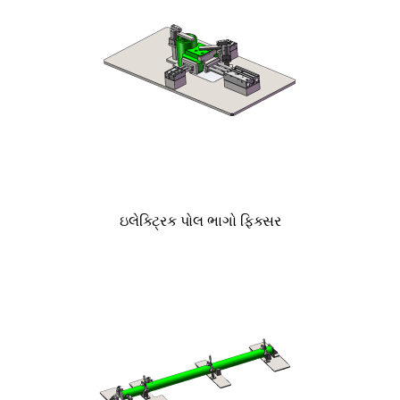
ઇલેક્ટ્રિક પોલ ભાગો ફિક્સર