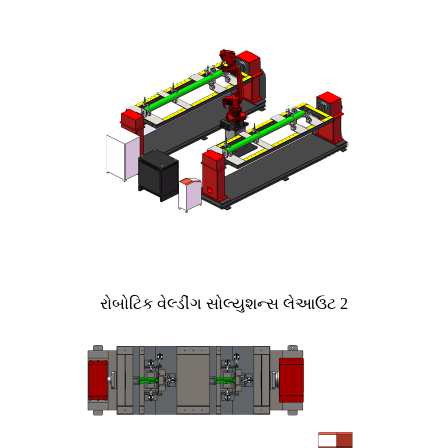
રોબોટિક વેલ્ડીંગ સોલ્યુશન્સ લેઆઉટ 2