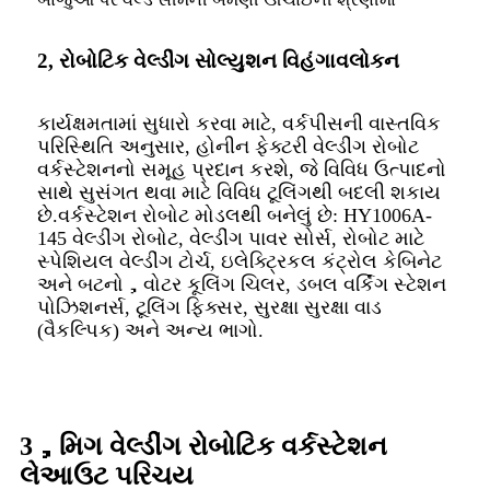
2, રોબોટિક વેલ્ડીંગ સોલ્યુશન વિહંગાવલોકન
કાર્યક્ષમતામાં સુધારો કરવા માટે, વર્કપીસની વાસ્તવિક
પરિસ્થિતિ અનુસાર, હોનીન ફેક્ટરી વેલ્ડીંગ રોબોટ
વર્કસ્ટેશનનો સમૂહ પ્રદાન કરશે, જે વિવિધ ઉત્પાદનો
સાથે સુસંગત થવા માટે વિવિધ ટૂલિંગથી બદલી શકાય
છે.વર્કસ્ટેશન રોબોટ મોડલથી બનેલું છે: HY1006A-
145 વેલ્ડીંગ રોબોટ, વેલ્ડીંગ પાવર સોર્સ, રોબોટ માટે
સ્પેશિયલ વેલ્ડીંગ ટોર્ચ, ઇલેક્ટ્રિકલ કંટ્રોલ કેબિનેટ
અને બટનો，વોટર કૂલિંગ ચિલર, ડબલ વર્કિંગ સ્ટેશન
પોઝિશનર્સ, ટૂલિંગ ફિક્સર, સુરક્ષા સુરક્ષા વાડ
(વૈકલ્પિક) અને અન્ય ભાગો.
3，મિગ વેલ્ડીંગ રોબોટિક વર્કસ્ટેશન
લેઆઉટ પરિચય