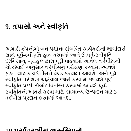
9. તપાસો અને સ્વીકૃતિ
અમારી કંપનીમાં બંને પક્ષોના સંબંધિત કાર્યકરોની ભાગીદારી
સાથે પૂર્વ-સ્વીકૃતિ હાથ ધરવામાં આવે છે.પૂર્વ-સ્વીકૃતિ
દરમિયાન, ગ્રાહક દ્વારા પૂરી પાડવામાં આવેલ વર્કપીસની
ચોકસાઈ અનુસાર વર્કપીસનું પરીક્ષણ કરવામાં આવશે,
ફક્ત લાયક વર્કપીસને વેલ્ડ કરવામાં આવશે, અને પૂર્વ-
સ્વીકૃતિ પરીક્ષણ અહેવાલ જારી કરવામાં આવશે.પૂર્ણ
સ્વીકૃતિ પછી, રોબોટ વિતરિત કરવામાં આવશે.પૂર્વ-
સ્વીકૃતિની ખાતરી કરવા માટે, સામાન્ય ઉત્પાદન માટે 3
વર્કપીસ પ્રદાન કરવામાં આવશે.