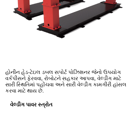
હોનીન હેડ-ટેઇલ ડબલ સપોર્ટ પોઝિશનર જેનો ઉપયોગ
વર્કપીસને ફેરવવા, રોબોટને સહકાર આપવા, વેલ્ડીંગ માટે
સારી સ્થિતિમાં પહોંચવા અને સારી વેલ્ડીંગ કામગીરી હાંસલ
કરવા માટે થાય છે.
વેલ્ડીંગ પાવર સ્ત્રોત