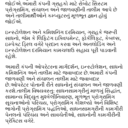
જોઈએ.અમારી કંપની ગ્રાહકો માટે રોબોટ સિસ્ટમ
પ્રોગ્રામિંગ, સંચાલન અને જાળવણીની તાલીમ આપે છે
અને તાલીમાર્થીઓને કમ્પ્યુટરનું મૂળભૂત જ્ઞાન હોવું
જોઈએ.
ઇન્સ્ટોલેશન અને કમિશનિંગ દરમિયાન, ગ્રાહકે જરૂરી
સાધનો, જેમ કે લિફ્ટિંગ ઇક્વિપમેન્ટ, ફોર્કલિફ્ટ, કેબલ્સ,
ઇમ્પેક્ટ ડ્રિલ વગેરે પ્રદાન કરવા અને અનલોડિંગ અને
ઇન્સ્ટોલેશન દરમિયાન કામચલાઉ સહાય પૂરી પાડવાની
રહેશે.
અમારી કંપની ઓપરેટરના માર્ગદર્શન, ઇન્સ્ટોલેશન, સાધનો
કમિશનિંગ અને તાલીમ માટે જવાબદાર છે.અમારી કંપની
જાળવણી અને સંચાલન તાલીમ માટે જવાબદાર
છે.ઓપરેટર પોતાની રીતે સાધનોનું સંચાલન અને જાળવણી
કરશે.તાલીમ વિષયવસ્તુ: સાધનસામગ્રીનું માળખું સિદ્ધાંત,
સામાન્ય વિદ્યુત મુશ્કેલીનિવારણ, મૂળભૂત પ્રોગ્રામિંગ
સૂચનાઓનો પરિચય, પ્રોગ્રામિંગ કૌશલ્યો અને વિશિષ્ટ
ભાગોની પ્રોગ્રામિંગ પદ્ધતિઓ, સાધનસામગ્રીની કામગીરી
પેનલનો પરિચય અને સાવચેતીઓ, સાધનોની કામગીરીની
પ્રેક્ટિસ વગેરે.