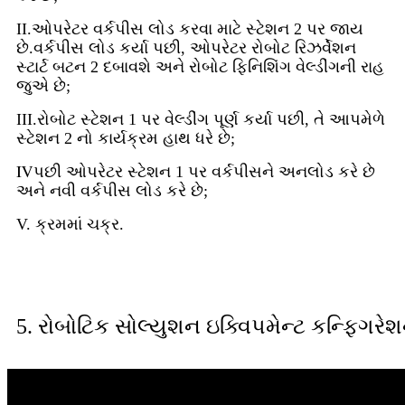
II.ઓપરેટર વર્કપીસ લોડ કરવા માટે સ્ટેશન 2 પર જાય
છે.વર્કપીસ લોડ કર્યા પછી, ઓપરેટર રોબોટ રિઝર્વેશન
સ્ટાર્ટ બટન 2 દબાવશે અને રોબોટ ફિનિશિંગ વેલ્ડીંગની રાહ
જુએ છે;
III.રોબોટ સ્ટેશન 1 પર વેલ્ડીંગ પૂર્ણ કર્યા પછી, તે આપમેળે
સ્ટેશન 2 નો કાર્યક્રમ હાથ ધરે છે;
Ⅳપછી ઓપરેટર સ્ટેશન 1 પર વર્કપીસને અનલોડ કરે છે
અને નવી વર્કપીસ લોડ કરે છે;
V. ક્રમમાં ચક્ર.
5. રોબોટિક સોલ્યુશન ઇક્વિપમેન્ટ કન્ફિગરે