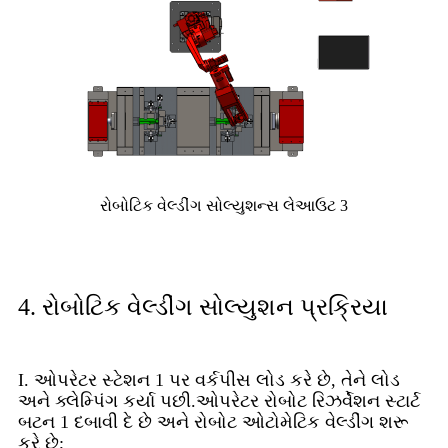
રોબોટિક વેલ્ડીંગ સોલ્યુશન્સ લેઆઉટ 3
4. રોબોટિક વેલ્ડીંગ સોલ્યુશન પ્રક્રિયા
I. ઓપરેટર સ્ટેશન 1 પર વર્કપીસ લોડ કરે છે, તેને લોડ
અને ક્લેમ્પિંગ કર્યા પછી.ઓપરેટર રોબોટ રિઝર્વેશન સ્ટાર્ટ
બટન 1 દબાવી દે છે અને રોબોટ ઓટોમેટિક વેલ્ડીંગ શરૂ
કરે છે;