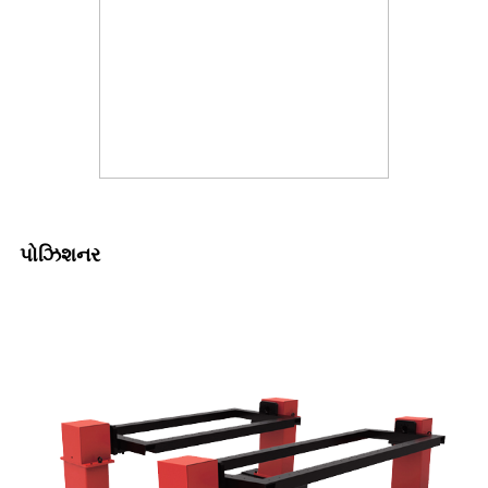
પોઝિશનર