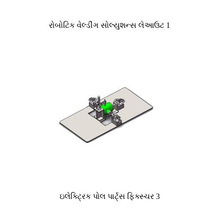
રોબોટિક વેલ્ડીંગ સોલ્યુશન્સ લેઆઉટ 1
ઇલેક્ટ્રિક પોલ પાર્ટ્સ ફિક્સ્ચર 3