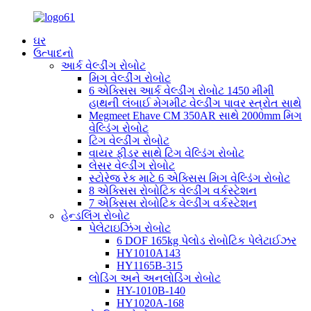
ઘર
ઉત્પાદનો
આર્ક વેલ્ડીંગ રોબોટ
મિગ વેલ્ડીંગ રોબોટ
6 એક્સિસ આર્ક વેલ્ડીંગ રોબોટ 1450 મીમી
હાથની લંબાઈ મેગમીટ વેલ્ડીંગ પાવર સ્ત્રોત સાથે
Megmeet Ehave CM 350AR સાથે 2000mm મિગ
વેલ્ડિંગ રોબોટ
ટિગ વેલ્ડીંગ રોબોટ
વાયર ફીડર સાથે ટિગ વેલ્ડિંગ રોબોટ
લેસર વેલ્ડીંગ રોબોટ
સ્ટોરેજ રેક માટે 6 એક્સિસ મિગ વેલ્ડિંગ રોબોટ
8 એક્સિસ રોબોટિક વેલ્ડીંગ વર્કસ્ટેશન
7 એક્સિસ રોબોટિક વેલ્ડીંગ વર્કસ્ટેશન
હેન્ડલિંગ રોબોટ
પેલેટાઇઝિંગ રોબોટ
6 DOF 165kg પેલોડ રોબોટિક પેલેટાઈઝર
HY1010A143
HY1165B-315
લોડિંગ અને અનલોડિંગ રોબોટ
HY-1010B-140
HY1020A-168