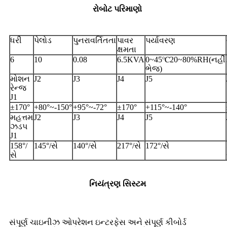
રોબોટ પરિમાણો
ધરી
પેલોડ
પુનરાવર્તિતતા
પાવર
પર્યાવરણ
ક્ષમતા
6
10
0.08
6.5KVA
0~45℃20~80%RH(નહીં
ભેજ)
મોશન
J2
J3
J4
J5
રેન્જ
J1
±170°
+80°~-150°
+95°~-72°
±170°
+115°~-140°
મહત્તમ
J2
J3
J4
J5
ઝડપ
J1
158°/
145°/સે
140°/સે
217°/સે
172°/સે
સે
નિયંત્રણ સિસ્ટમ
સંપૂર્ણ ચાઇનીઝ ઓપરેશન ઇન્ટરફેસ અને સંપૂર્ણ કીબોર્ડ