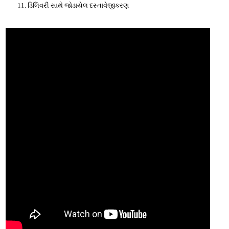
11. ડિલિવરી સાથે જોડાયેલ દસ્તાવેજીકરણ