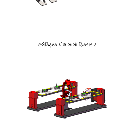
ઇલેક્ટ્રિક પોલ ભાગો ફિક્સર 2