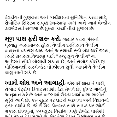
વેલ્ડીંગની ગુણવત્તા અને કાર્યક્ષમતા સુનિશ્ચિત કરવા માટે,
રોબોટિક સિસ્ટમ સંપૂર્ણ સ્વ-રક્ષણ કાર્ય અને આર્ક વેલ્ડીંગ
ડેટાબેઝથી સજ્જ છે.મુખ્ય કાર્યો નીચે મુજબ છે:
મૂળ પાથ ફરી શરૂ કરો
: જ્યારે કવચ ગેસનો
પ્રવાહ અસામાન્ય હોય, વેલ્ડીંગ દરમિયાન વેલ્ડીંગ
વાયરનો વપરાશ થાય અને અસ્થાયી રૂપે બંધ થઈ જાય,
ત્યારે સમસ્યાનિવારણ પછી "કન્ટ્યુન વેલ્ડીંગ" ના
આદેશને સીધો બોલાવી શકાય છે, અને રોબોટ કોઈપણ
પોઝિશનથી સસ્પેન્ડેડ પોઝીશન સુધી આપમેળે વેલ્ડીંગ
ચાલુ રાખી શકે છે.
ખામી શોધ અને આગાહી
: એલાર્મ થાય તે પછી,
રોબોટ કંટ્રોલ ડિવાઇસમાંથી ડેટા મેળવે છે, ફોલ્ટ ભાગોનું
અનુમાન કરે છે અને બદલામાં ઉચ્ચ ખામીવાળા ભાગોની
સૂચિ આપે છે, કમ્પ્યુટર પર ઘટકો બદલવા અને નિદાનનો
ક્રમ દર્શાવે છે, જે ટીચિંગ પેન્ડન્ટ સાથે સાઇટ પર જોઈ
શકાય છે.વધુમાં, કમ્પ્યુટર નિયમિતપણે રોબોટ પાસેથી
ઓપરેશન ડેટા મેળવે છે, મેળવેલા ડેટાનું વિશ્લેષણ કરે છે,