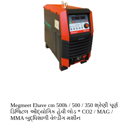
Megmeet Ehave cm 500h / 500 / 350 શ્રેણી પૂર્ણ
ડિજિટલ ઔદ્યોગિક હેવી લોડ * CO2 / MAG /
MMA બુદ્ધિશાળી વેલ્ડીંગ મશીન