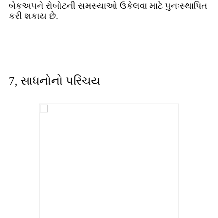
બેકઅપને રોબોટની સમસ્યાઓ ઉકેલવા માટે પુનઃસ્થાપિત
કરી શકાય છે.
7, સાધનોનો પરિચય