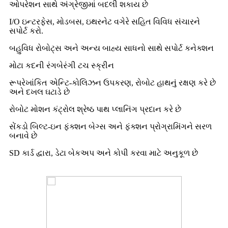
ઓપરેશન સાથે અંગ્રેજીમાં બદલી શકાય છે
I/O ઇન્ટરફેસ, મોડબસ, ઇથરનેટ વગેરે સહિત વિવિધ સંચારને
સપોર્ટ કરો.
બહુવિધ રોબોટ્સ અને અન્ય બાહ્ય સાધનો સાથે સપોર્ટ કનેક્શન
મોટા કદની રંગબેરંગી ટચ સ્ક્રીન
રૂપરેખાંકિત એન્ટિ-કોલિઝન ઉપકરણ, રોબોટ હાથનું રક્ષણ કરે છે
અને દખલ ઘટાડે છે
રોબોટ મોશન કંટ્રોલ શ્રેષ્ઠ પાથ પ્લાનિંગ પ્રદાન કરે છે
સેંકડો બિલ્ટ-ઇન ફંક્શન બેગ્સ અને ફંક્શન પ્રોગ્રામિંગને સરળ
બનાવે છે
SD કાર્ડ દ્વારા, ડેટા બેકઅપ અને કોપી કરવા માટે અનુકૂળ છે