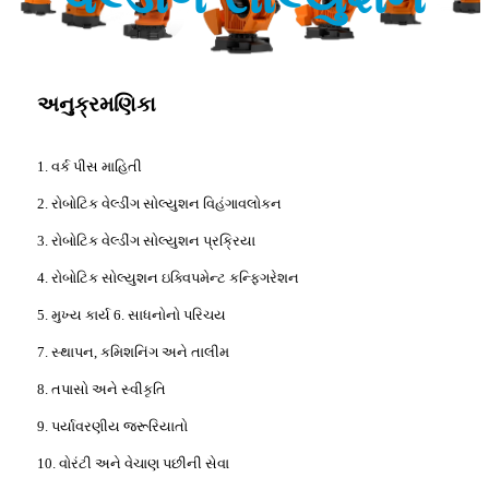
અનુક્રમણિકા
1. વર્ક પીસ માહિતી
2. રોબોટિક વેલ્ડીંગ સોલ્યુશન વિહંગાવલોકન
3. રોબોટિક વેલ્ડીંગ સોલ્યુશન પ્રક્રિયા
4. રોબોટિક સોલ્યુશન ઇક્વિપમેન્ટ કન્ફિગરેશન
5. મુખ્ય કાર્ય 6. સાધનોનો પરિચય
7. સ્થાપન, કમિશનિંગ અને તાલીમ
8. તપાસો અને સ્વીકૃતિ
9. પર્યાવરણીય જરૂરિયાતો
10. વોરંટી અને વેચાણ પછીની સેવા