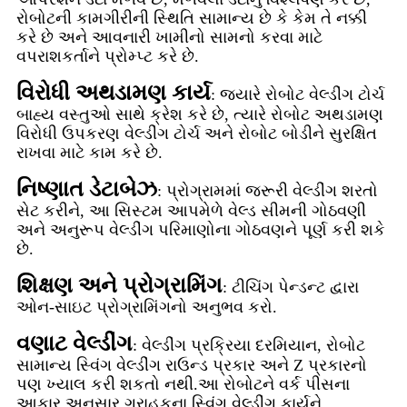
રોબોટની કામગીરીની સ્થિતિ સામાન્ય છે કે કેમ તે નક્કી
કરે છે અને આવનારી ખામીનો સામનો કરવા માટે
વપરાશકર્તાને પ્રોમ્પ્ટ કરે છે.
વિરોધી અથડામણ કાર્ય
: જ્યારે રોબોટ વેલ્ડીંગ ટોર્ચ
બાહ્ય વસ્તુઓ સાથે ક્રેશ કરે છે, ત્યારે રોબોટ અથડામણ
વિરોધી ઉપકરણ વેલ્ડીંગ ટોર્ચ અને રોબોટ બોડીને સુરક્ષિત
રાખવા માટે કામ કરે છે.
નિષ્ણાત ડેટાબેઝ
: પ્રોગ્રામમાં જરૂરી વેલ્ડીંગ શરતો
સેટ કરીને, આ સિસ્ટમ આપમેળે વેલ્ડ સીમની ગોઠવણી
અને અનુરૂપ વેલ્ડીંગ પરિમાણોના ગોઠવણને પૂર્ણ કરી શકે
છે.
શિક્ષણ અને પ્રોગ્રામિંગ
: ટીચિંગ પેન્ડન્ટ દ્વારા
ઓન-સાઇટ પ્રોગ્રામિંગનો અનુભવ કરો.
વણાટ વેલ્ડીંગ
: વેલ્ડીંગ પ્રક્રિયા દરમિયાન, રોબોટ
સામાન્ય સ્વિંગ વેલ્ડીંગ રાઉન્ડ પ્રકાર અને Z પ્રકારનો
પણ ખ્યાલ કરી શકતો નથી.આ રોબોટને વર્ક પીસના
આકાર અનુસાર ગ્રાહકના સ્વિંગ વેલ્ડીંગ કાર્યને