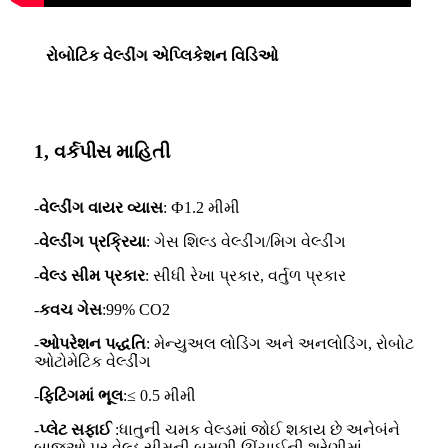
રોબોટિક વેલ્ડીંગ એપ્લિકેશન વિડિઓ
1, વર્કપીસ માહિતી
-
વેલ્ડીંગ વાયર વ્યાસ
: Ф1.2 મીમી
-
વેલ્ડીંગ પ્રક્રિયા
: ગેસ શિલ્ડ વેલ્ડીંગ/મિગ વેલ્ડીંગ
-
વેલ્ડ સીમ પ્રકાર
: સીધી રેખા પ્રકાર, વર્તુળ પ્રકાર
-
કવચ ગેસ
:
99% CO2
-
ઓપરેશન પદ્ધતિ
: મેન્યુઅલ લોડિંગ અને અનલોડિંગ, રોબોટ
ઓટોમેટિક વેલ્ડીંગ
-
ફિટિંગમાં ભૂલ
:
≤ 0.5 મીમી
-
પ્લેટ સફાઈ
:
ધાતુની ચમક વેલ્ડમાં જોઈ શકાય છે અને
બંને
બાજુઓ પર વેલ્ડ સીમની બમણી ઊંચાઈની શ્રેણીમાં