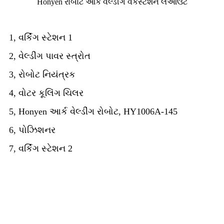
Honyen રોબોટ આર્ક વેલ્ડીંગ વર્કસ્ટેશન લેઆઉટ
1, વર્કિંગ સ્ટેશન 1
2, વેલ્ડીંગ પાવર સ્ત્રોત
3, રોબોટ નિયંત્રક
4, વોટર કૂલિંગ ચિલર
5, Honyen આર્ક વેલ્ડીંગ રોબોટ, HY1006A-145
6, પોઝિશનર
7, વર્કિંગ સ્ટેશન 2