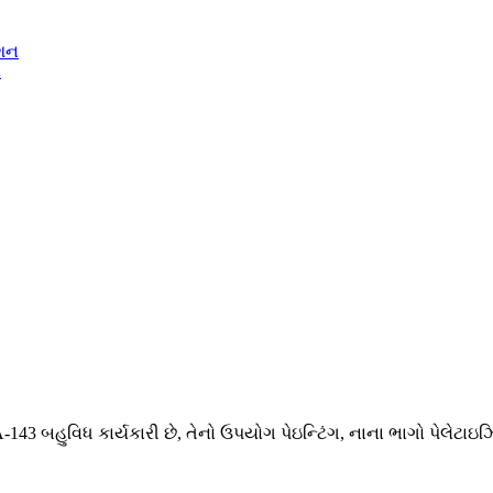
ન
143 બહુવિધ કાર્યકારી છે, તેનો ઉપયોગ પેઇન્ટિંગ, નાના ભાગો પેલેટાઇઝિ