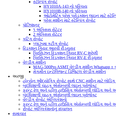
સ્ટેમ્પિંગ રોબોટ
HY1010A-143 નો પરિચય
HY1010B-140 નો પરિચય
ઓટોમેટિક પ્રેસ પ્રોડક્શન લાઇન માટે સ્ટેમ્પ
પ્રેસ મશીન માટે સ્ટેમ્પિંગ રોબોટ
પોઝિશનર
૧ એક્સિસ રોટેટર
2 એક્સિસ રોટેટર
કટિંગ રોબોટ
પ્લાઝ્મા કટીંગ રોબોટ
રિડક્શન ગિયર આરવી રીડ્યુસર
પ્રિસિઝન રિડક્શન ગિયર RV-C શ્રેણી
પ્રિસિઝન રિડક્શન ગિયર RV-E રીડ્યુસર
વેલ્ડીંગ મશીન
MAG-500Pro ASMT વેલ્ડીંગ મશીન Whatsapp：
મેગમીત ઇન્ટેલિજન્ટ ડિજિટલ વેલ્ડીંગ મશીન
અરજી
હોન્યેન ઔદ્યોગિક રોબોટ સાથે CNC મશીન માટે લોડિં
બુદ્ધિશાળી ચાહક એસેમ્બલી લાઇન પ્રોજેક્ટ
ફ્રન્ટ રેલ અને વ્હીલ હાઉસિંગ એસેમ્બલી લોડિંગ અને અન
બુદ્ધિશાળી ચાહક એસેમ્બલી લાઇન પ્રોજેક્ટ
વેલ્ડીંગ રોબોટ એપ્લિકેશનો
ફ્રન્ટ રેલ અને વ્હીલ હાઉસિંગ એસેમ્બલી લોડિંગ અને અન
રોબોટ એપ્લિકેશનોનું સંચાલન
સમાચાર