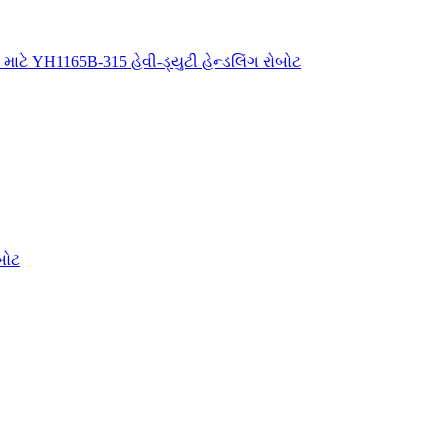
 માટે YH1165B-315 હેવી-ડ્યુટી હેન્ડલિંગ રોબોટ
બોટ