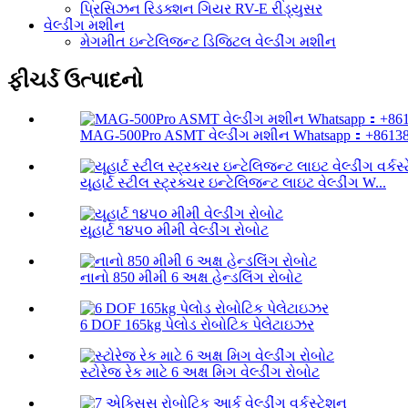
પ્રિસિઝન રિડક્શન ગિયર RV-E રીડ્યુસર
વેલ્ડીંગ મશીન
મેગમીત ઇન્ટેલિજન્ટ ડિજિટલ વેલ્ડીંગ મશીન
ફીચર્ડ ઉત્પાદનો
MAG-500Pro ASMT વેલ્ડીંગ મશીન Whatsapp：+861382
યૂહાર્ટ સ્ટીલ સ્ટ્રક્ચર ઇન્ટેલિજન્ટ લાઇટ વેલ્ડીંગ W...
યૂહાર્ટ ૧૪૫૦ મીમી વેલ્ડીંગ રોબોટ
નાનો 850 મીમી 6 અક્ષ હેન્ડલિંગ રોબોટ
6 DOF 165kg પેલોડ રોબોટિક પેલેટાઇઝર
સ્ટોરેજ રેક માટે 6 અક્ષ મિગ વેલ્ડીંગ રોબોટ