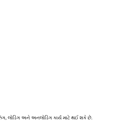
ંગ, લોડિંગ અને અનલોડિંગ કાર્ય માટે થઈ શકે છે.