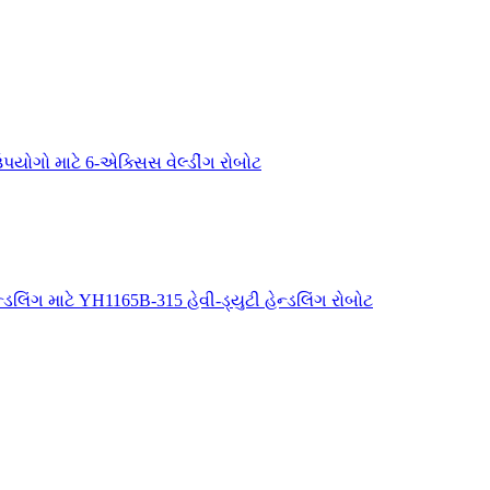
ોગો માટે 6-એક્સિસ વેલ્ડીંગ રોબોટ
ડલિંગ માટે YH1165B-315 હેવી-ડ્યુટી હેન્ડલિંગ રોબોટ