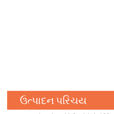
ઉત્પાદન પરિચય