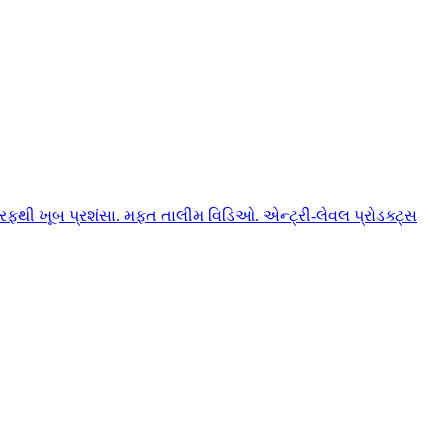
ફથી ખૂબ પ્રશંસા. મફત તાલીમ વિડિઓ. એન્ટ્રી-લેવલ પ્રોડક્ટ્સ