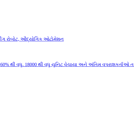
0% થી વધુ. 18000 થી વધુ યુનિટ વેચાયા અને અંતિમ વપરાશકર્તાઓ તર