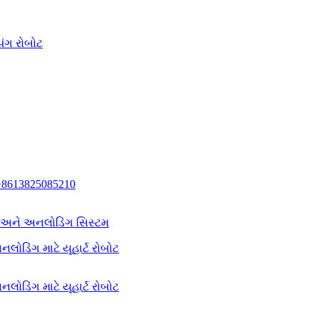
િંગ રોબોટ
+8613825085210
ગ અને અનલોડિંગ સિસ્ટમ
લોડિંગ માટે યૂહાર્ટ રોબોટ
લોડિંગ માટે યૂહાર્ટ રોબોટ