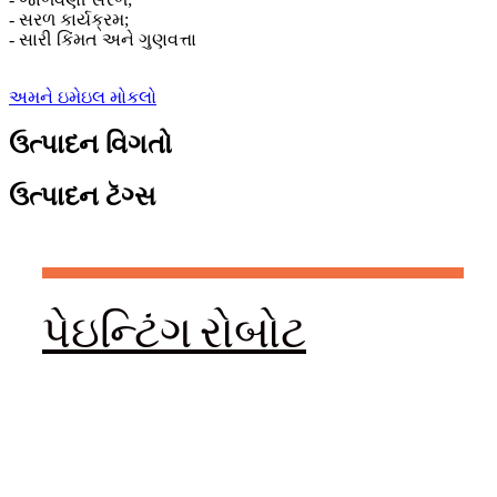
- સરળ કાર્યક્રમ;
- સારી કિંમત અને ગુણવત્તા
અમને ઇમેઇલ મોકલો
ઉત્પાદન વિગતો
ઉત્પાદન ટૅગ્સ
પેઇન્ટિંગ રોબોટ