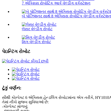
7 એક્સિસ રોબોટિક આર્ક વેલ્ડીંગ વર્કસ્ટેશન
બે પોઝિશનર સાથે 8 એક્સિસ રોબોટિક વેલ્ડીંગ વર્કસ્ટેશ
લેસર વેલ્ડીંગ રોબોટ
મિગ વેલ્ડીંગ રોબોટ
પેઇન્ટિંગ રોબોટ
ટૂંકું વર્ણન:
સૌથી કોમ્પેક્ટ 6 એક્સિસ હેન્ડલિંગ રોબોટમાંના એક તરીકે, HY1010A-
તેમાં નીચે મુજબ સુવિધાઓ છે:
-કોમ્પેક્ટ માળખું;
- જાળવણી સરળ;