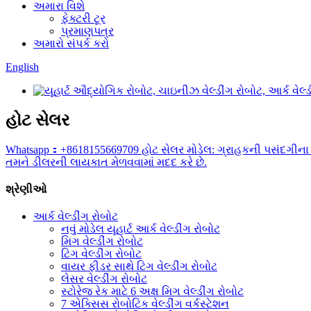
અમારા વિશે
ફેક્ટરી ટૂર
પ્રમાણપત્ર
અમારો સંપર્ક કરો
English
હોટ સેલર
Whatsapp：+8618155669709 હોટ સેલર મોડેલ: ગ્રાહકની પસંદગીના 6
તમને ડીલરની લાયકાત મેળવવામાં મદદ કરે છે.
શ્રેણીઓ
આર્ક વેલ્ડીંગ રોબોટ
નવું મોડેલ યૂહાર્ટ આર્ક વેલ્ડીંગ રોબોટ
મિગ વેલ્ડીંગ રોબોટ
ટિગ વેલ્ડીંગ રોબોટ
વાયર ફીડર સાથે ટિગ વેલ્ડીંગ રોબોટ
લેસર વેલ્ડીંગ રોબોટ
સ્ટોરેજ રેક માટે 6 અક્ષ મિગ વેલ્ડીંગ રોબોટ
7 એક્સિસ રોબોટિક વેલ્ડીંગ વર્કસ્ટેશન