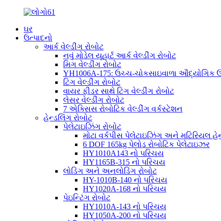
ઘર
ઉત્પાદનો
આર્ક વેલ્ડીંગ રોબોટ
નવું મોડેલ યૂહાર્ટ આર્ક વેલ્ડીંગ રોબોટ
મિગ વેલ્ડીંગ રોબોટ
YH1006A-175: ઉચ્ચ-ચોકસાઇવાળા ઔદ્યોગિક ઉપય
ટિગ વેલ્ડીંગ રોબોટ
વાયર ફીડર સાથે ટિગ વેલ્ડીંગ રોબોટ
લેસર વેલ્ડીંગ રોબોટ
7 એક્સિસ રોબોટિક વેલ્ડીંગ વર્કસ્ટેશન
હેન્ડલિંગ રોબોટ
પેલેટાઇઝિંગ રોબોટ
મોટા વર્કપીસ પેલેટાઇઝિંગ અને મટિરિયલ હેન્
6 DOF 165kg પેલોડ રોબોટિક પેલેટાઇઝર
HY1010A143 નો પરિચય
HY1165B-315 નો પરિચય
લોડિંગ અને અનલોડિંગ રોબોટ
HY-1010B-140 નો પરિચય
HY1020A-168 નો પરિચય
પેઇન્ટિંગ રોબોટ
HY1010A-143 નો પરિચય
HY1050A-200 નો પરિચય