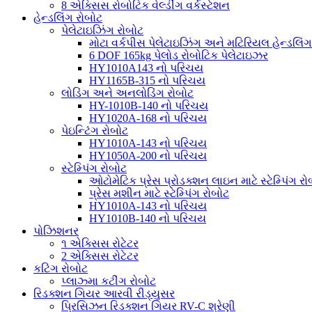
8 એક્સિસ રોબોટિક વેલ્ડીંગ વર્કસ્ટેશન
હેન્ડલિંગ રોબોટ
પેલેટાઇઝિંગ રોબોટ
મોટા વર્કપીસ પેલેટાઇઝિંગ અને મટિરિયલ હેન્ડલિંગ
6 DOF 165kg પેલોડ રોબોટિક પેલેટાઇઝર
HY1010A143 નો પરિચય
HY1165B-315 નો પરિચય
લોડિંગ અને અનલોડિંગ રોબોટ
HY-1010B-140 નો પરિચય
HY1020A-168 નો પરિચય
પેઇન્ટિંગ રોબોટ
HY1010A-143 નો પરિચય
HY1050A-200 નો પરિચય
સ્ટેમ્પિંગ રોબોટ
ઓટોમેટિક પ્રેસ પ્રોડક્શન લાઇન માટે સ્ટેમ્પિંગ રો
પ્રેસ મશીન માટે સ્ટેમ્પિંગ રોબોટ
HY1010A-143 નો પરિચય
HY1010B-140 નો પરિચય
પોઝિશનર
૧ એક્સિસ રોટેટર
2 એક્સિસ રોટેટર
કટિંગ રોબોટ
પ્લાઝ્મા કટીંગ રોબોટ
રિડક્શન ગિયર આરવી રીડ્યુસર
પ્રિસિઝન રિડક્શન ગિયર RV-C શ્રેણી