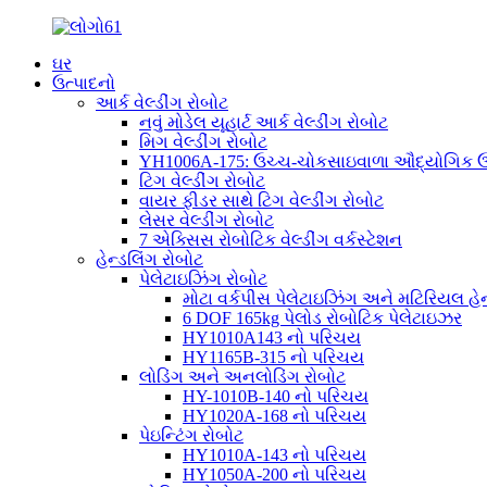
ઘર
ઉત્પાદનો
આર્ક વેલ્ડીંગ રોબોટ
નવું મોડેલ યૂહાર્ટ આર્ક વેલ્ડીંગ રોબોટ
મિગ વેલ્ડીંગ રોબોટ
YH1006A-175: ઉચ્ચ-ચોકસાઇવાળા ઔદ્યોગિક ઉપય
ટિગ વેલ્ડીંગ રોબોટ
વાયર ફીડર સાથે ટિગ વેલ્ડીંગ રોબોટ
લેસર વેલ્ડીંગ રોબોટ
7 એક્સિસ રોબોટિક વેલ્ડીંગ વર્કસ્ટેશન
હેન્ડલિંગ રોબોટ
પેલેટાઇઝિંગ રોબોટ
મોટા વર્કપીસ પેલેટાઇઝિંગ અને મટિરિયલ હેન્
6 DOF 165kg પેલોડ રોબોટિક પેલેટાઇઝર
HY1010A143 નો પરિચય
HY1165B-315 નો પરિચય
લોડિંગ અને અનલોડિંગ રોબોટ
HY-1010B-140 નો પરિચય
HY1020A-168 નો પરિચય
પેઇન્ટિંગ રોબોટ
HY1010A-143 નો પરિચય
HY1050A-200 નો પરિચય