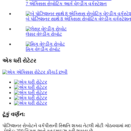
7 એક્સિસ રોબોટિક આર્ક વેલ્ડીંગ વર્કસ્ટેશન
બે પોઝિશનર સાથે 8 એક્સિસ રોબોટિક વેલ્ડીંગ વર્કસ્ટેશ
લેસર વેલ્ડીંગ રોબોટ
મિગ વેલ્ડીંગ રોબોટ
એક ધરી રોટેટર
ટૂંકું વર્ણન:
પોઝિશનર રોબોટને વર્કપીસની સ્થિતિ શક્ય તેટલી મોટી ગોઠવવામાં મદદ કર
-પેલોડ: 250 કિગ્રા અને કસ્ટમાઇઝ કરી શકાય છે