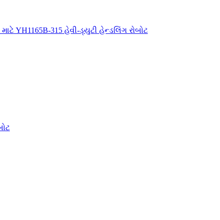
 માટે YH1165B-315 હેવી-ડ્યુટી હેન્ડલિંગ રોબોટ
બોટ