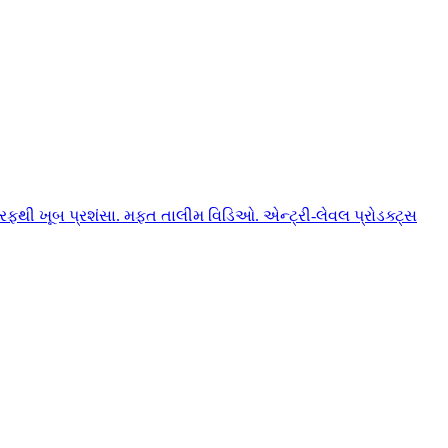
ફથી ખૂબ પ્રશંસા. મફત તાલીમ વિડિઓ. એન્ટ્રી-લેવલ પ્રોડક્ટ્સ