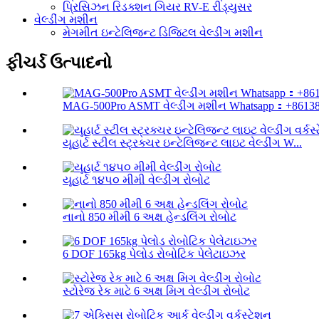
પ્રિસિઝન રિડક્શન ગિયર RV-E રીડ્યુસર
વેલ્ડીંગ મશીન
મેગમીત ઇન્ટેલિજન્ટ ડિજિટલ વેલ્ડીંગ મશીન
ફીચર્ડ ઉત્પાદનો
MAG-500Pro ASMT વેલ્ડીંગ મશીન Whatsapp：+861382
યૂહાર્ટ સ્ટીલ સ્ટ્રક્ચર ઇન્ટેલિજન્ટ લાઇટ વેલ્ડીંગ W...
યૂહાર્ટ ૧૪૫૦ મીમી વેલ્ડીંગ રોબોટ
નાનો 850 મીમી 6 અક્ષ હેન્ડલિંગ રોબોટ
6 DOF 165kg પેલોડ રોબોટિક પેલેટાઇઝર
સ્ટોરેજ રેક માટે 6 અક્ષ મિગ વેલ્ડીંગ રોબોટ