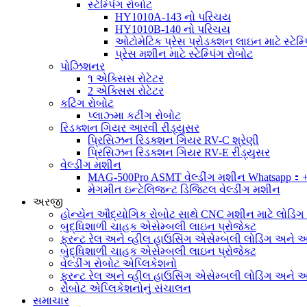
સ્ટેમ્પિંગ રોબોટ
HY1010A-143 નો પરિચય
HY1010B-140 નો પરિચય
ઓટોમેટિક પ્રેસ પ્રોડક્શન લાઇન માટે સ્ટેમ્પ
પ્રેસ મશીન માટે સ્ટેમ્પિંગ રોબોટ
પોઝિશનર
૧ એક્સિસ રોટેટર
2 એક્સિસ રોટેટર
કટિંગ રોબોટ
પ્લાઝ્મા કટીંગ રોબોટ
રિડક્શન ગિયર આરવી રીડ્યુસર
પ્રિસિઝન રિડક્શન ગિયર RV-C શ્રેણી
પ્રિસિઝન રિડક્શન ગિયર RV-E રીડ્યુસર
વેલ્ડીંગ મશીન
MAG-500Pro ASMT વેલ્ડીંગ મશીન Whatsapp：
મેગમીત ઇન્ટેલિજન્ટ ડિજિટલ વેલ્ડીંગ મશીન
અરજી
હોન્યેન ઔદ્યોગિક રોબોટ સાથે CNC મશીન માટે લોડિં
બુદ્ધિશાળી ચાહક એસેમ્બલી લાઇન પ્રોજેક્ટ
ફ્રન્ટ રેલ અને વ્હીલ હાઉસિંગ એસેમ્બલી લોડિંગ અને અન
બુદ્ધિશાળી ચાહક એસેમ્બલી લાઇન પ્રોજેક્ટ
વેલ્ડીંગ રોબોટ એપ્લિકેશનો
ફ્રન્ટ રેલ અને વ્હીલ હાઉસિંગ એસેમ્બલી લોડિંગ અને અન
રોબોટ એપ્લિકેશનોનું સંચાલન
સમાચાર