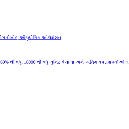
0% થી વધુ. 18000 થી વધુ યુનિટ વેચાયા અને અંતિમ વપરાશકર્તાઓ તર