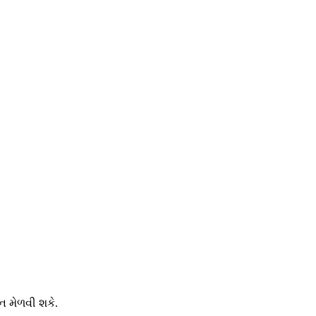
શન મેળવી શકે.