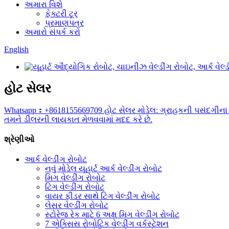
અમારા વિશે
ફેક્ટરી ટૂર
પ્રમાણપત્ર
અમારો સંપર્ક કરો
English
હોટ સેલર
Whatsapp：+8618155669709 હોટ સેલર મોડેલ: ગ્રાહકની પસંદગીના 6
તમને ડીલરની લાયકાત મેળવવામાં મદદ કરે છે.
શ્રેણીઓ
આર્ક વેલ્ડીંગ રોબોટ
નવું મોડેલ યૂહાર્ટ આર્ક વેલ્ડીંગ રોબોટ
મિગ વેલ્ડીંગ રોબોટ
ટિગ વેલ્ડીંગ રોબોટ
વાયર ફીડર સાથે ટિગ વેલ્ડીંગ રોબોટ
લેસર વેલ્ડીંગ રોબોટ
સ્ટોરેજ રેક માટે 6 અક્ષ મિગ વેલ્ડીંગ રોબોટ
7 એક્સિસ રોબોટિક વેલ્ડીંગ વર્કસ્ટેશન