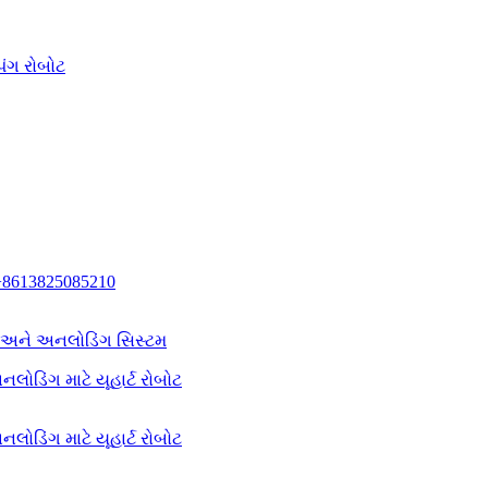
િંગ રોબોટ
+8613825085210
ગ અને અનલોડિંગ સિસ્ટમ
લોડિંગ માટે યૂહાર્ટ રોબોટ
લોડિંગ માટે યૂહાર્ટ રોબોટ