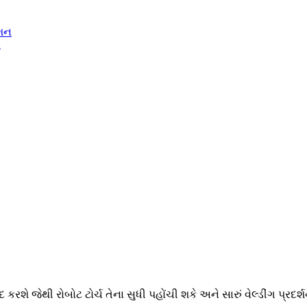
ન
શે જેથી રોબોટ ટોર્ચ તેના સુધી પહોંચી શકે અને સારું વેલ્ડીંગ પ્રદર્