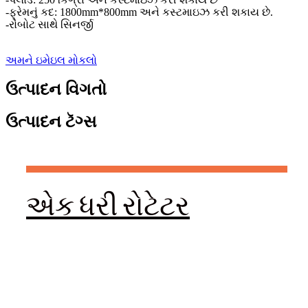
-ફ્રેમનું કદ: 1800mm*800mm અને કસ્ટમાઇઝ કરી શકાય છે.
-રોબોટ સાથે સિનર્જી
અમને ઇમેઇલ મોકલો
ઉત્પાદન વિગતો
ઉત્પાદન ટૅગ્સ
એક ધરી રોટેટર