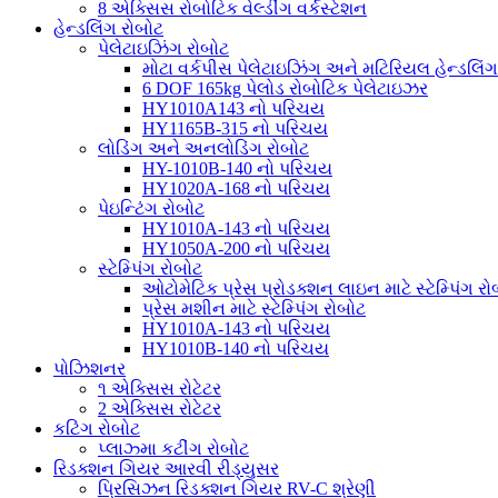
8 એક્સિસ રોબોટિક વેલ્ડીંગ વર્કસ્ટેશન
હેન્ડલિંગ રોબોટ
પેલેટાઇઝિંગ રોબોટ
મોટા વર્કપીસ પેલેટાઇઝિંગ અને મટિરિયલ હેન્ડલિંગ
6 DOF 165kg પેલોડ રોબોટિક પેલેટાઇઝર
HY1010A143 નો પરિચય
HY1165B-315 નો પરિચય
લોડિંગ અને અનલોડિંગ રોબોટ
HY-1010B-140 નો પરિચય
HY1020A-168 નો પરિચય
પેઇન્ટિંગ રોબોટ
HY1010A-143 નો પરિચય
HY1050A-200 નો પરિચય
સ્ટેમ્પિંગ રોબોટ
ઓટોમેટિક પ્રેસ પ્રોડક્શન લાઇન માટે સ્ટેમ્પિંગ રો
પ્રેસ મશીન માટે સ્ટેમ્પિંગ રોબોટ
HY1010A-143 નો પરિચય
HY1010B-140 નો પરિચય
પોઝિશનર
૧ એક્સિસ રોટેટર
2 એક્સિસ રોટેટર
કટિંગ રોબોટ
પ્લાઝ્મા કટીંગ રોબોટ
રિડક્શન ગિયર આરવી રીડ્યુસર
પ્રિસિઝન રિડક્શન ગિયર RV-C શ્રેણી