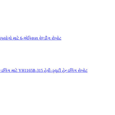
ોગો માટે 6-એક્સિસ વેલ્ડીંગ રોબોટ
ડલિંગ માટે YH1165B-315 હેવી-ડ્યુટી હેન્ડલિંગ રોબોટ